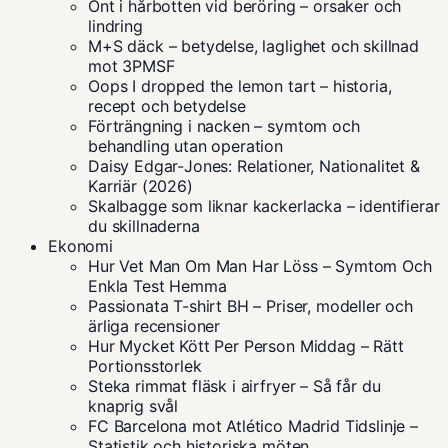
Ont i hårbotten vid beröring – orsaker och
lindring
M+S däck – betydelse, laglighet och skillnad
mot 3PMSF
Oops I dropped the lemon tart – historia,
recept och betydelse
Förträngning i nacken – symtom och
behandling utan operation
Daisy Edgar-Jones: Relationer, Nationalitet &
Karriär (2026)
Skalbagge som liknar kackerlacka – identifierar
du skillnaderna
Ekonomi
Hur Vet Man Om Man Har Löss – Symtom Och
Enkla Test Hemma
Passionata T-shirt BH – Priser, modeller och
ärliga recensioner
Hur Mycket Kött Per Person Middag – Rätt
Portionsstorlek
Steka rimmat fläsk i airfryer – Så får du
knaprig svål
FC Barcelona mot Atlético Madrid Tidslinje –
Statistik och historiska möten