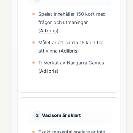
Spelet innehåller 150 kort med
frågor och utmaningar
(
Adlibris
)
Målet är att samla 15 kort för
att vinna (
Adlibris
)
Tillverkat av Nangarra Games
(
Adlibris
)
Vad som är oklart
2
Exakt maxantal spelare är inte