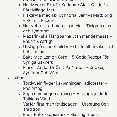
Hur Mycket Ska En Kattunge Äta – Guide för
Rätt Mängd Mat
Fiskgryta med lax och torsk Jennys Matblogg
– 30 min Recept
Hur vet man att man är gravid – Tidiga tecken
och symptom
Mazarinkaka i långpanna utan mandelmassa –
Enkelt & saftigt
Utslag på ollonet bilder – Guide till orsaker och
behandling
Baka Med Lemon Curd – 5 Goda Recept För
Syrliga Bakverk
Rinner Vät ka Ur Örat På Natten – Or aker,
Symtom Och Vård
Kultur
Tordyveln flyger i skymningen radioteater –
Radiomagi
Sagan om ringen ordning – Visningsguide för
Tolkiens Värld
Varför firar man fettisdagen – Ursprung Och
Tradition
Frida Kahlo-konstverk – Målningar och