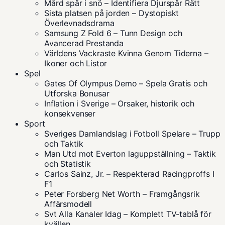
Mård spår i snö – Identifiera Djurspår Rätt
Sista platsen på jorden – Dystopiskt
Överlevnadsdrama
Samsung Z Fold 6 – Tunn Design och
Avancerad Prestanda
Världens Vackraste Kvinna Genom Tiderna –
Ikoner och Listor
Spel
Gates Of Olympus Demo – Spela Gratis och
Utforska Bonusar
Inflation i Sverige – Orsaker, historik och
konsekvenser
Sport
Sveriges Damlandslag i Fotboll Spelare – Trupp
och Taktik
Man Utd mot Everton laguppställning – Taktik
och Statistik
Carlos Sainz, Jr. – Respekterad Racingproffs I
F1
Peter Forsberg Net Worth – Framgångsrik
Affärsmodell
Svt Alla Kanaler Idag – Komplett TV-tablå för
kvällen