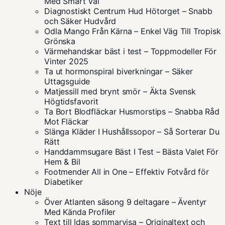
Med Smart Val
Diagnostiskt Centrum Hud Hötorget – Snabb
och Säker Hudvård
Odla Mango Från Kärna – Enkel Väg Till Tropisk
Grönska
Värmehandskar bäst i test – Toppmodeller För
Vinter 2025
Ta ut hormonspiral biverkningar – Säker
Uttagsguide
Matjessill med brynt smör – Äkta Svensk
Högtidsfavorit
Ta Bort Blodfläckar Husmorstips – Snabba Råd
Mot Fläckar
Slänga Kläder I Hushållssopor – Så Sorterar Du
Rätt
Handdammsugare Bäst I Test – Bästa Valet För
Hem & Bil
Footmender All in One – Effektiv Fotvård för
Diabetiker
Nöje
Över Atlanten säsong 9 deltagare – Äventyr
Med Kända Profiler
Text till Idas sommarvisa – Originaltext och