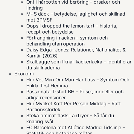
Ont i hårbotten vid beröring – orsaker och
lindring
M+S däck – betydelse, laglighet och skillnad
mot 3PMSF
Oops I dropped the lemon tart – historia,
recept och betydelse
Förträngning i nacken – symtom och
behandling utan operation
Daisy Edgar-Jones: Relationer, Nationalitet &
Karriär (2026)
Skalbagge som liknar kackerlacka – identifierar
du skillnaderna
Ekonomi
Hur Vet Man Om Man Har Löss – Symtom Och
Enkla Test Hemma
Passionata T-shirt BH – Priser, modeller och
ärliga recensioner
Hur Mycket Kött Per Person Middag – Rätt
Portionsstorlek
Steka rimmat fläsk i airfryer – Så får du
knaprig svål
FC Barcelona mot Atlético Madrid Tidslinje –
Statistik och historiska möten