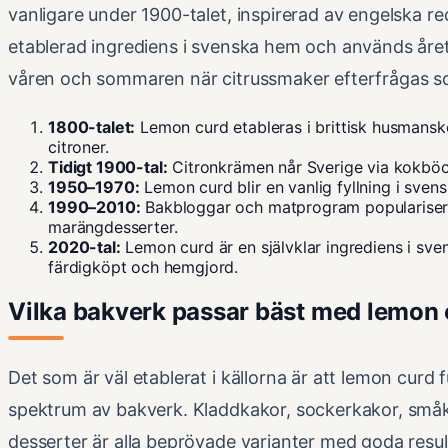
vanligare under 1900-talet, inspirerad av engelska r
etablerad ingrediens i svenska hem och används åre
våren och sommaren när citrussmaker efterfrågas 
1800-talet:
Lemon curd etableras i brittisk husmansko
citroner.
Tidigt 1900-tal:
Citronkrämen når Sverige via kokböc
1950–1970:
Lemon curd blir en vanlig fyllning i sven
1990–2010:
Bakbloggar och matprogram popularisera
marängdesserter.
2020-tal:
Lemon curd är en självklar ingrediens i sve
färdigköpt och hemgjord.
Vilka bakverk passar bäst med lemon
Det som är väl etablerat i källorna är att lemon curd 
spektrum av bakverk. Kladdkakor, sockerkakor, sm
desserter är alla beprövade varianter med goda resul