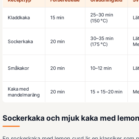
25–30 min
Kladdkaka
15 min
Lät
(150 °C)
30–35 min
Lät
Sockerkaka
20 min
(175 °C)
Me
Småkakor
20 min
10–12 min
Lät
Kaka med
20 min
15 + 15–20 min
Me
mandelmaräng
Sockerkaka och mjuk kaka med lemon
En sockerkaka med lemon curd är en klassiker som pa