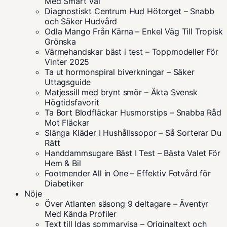
Med Smart Val
Diagnostiskt Centrum Hud Hötorget – Snabb
och Säker Hudvård
Odla Mango Från Kärna – Enkel Väg Till Tropisk
Grönska
Värmehandskar bäst i test – Toppmodeller För
Vinter 2025
Ta ut hormonspiral biverkningar – Säker
Uttagsguide
Matjessill med brynt smör – Äkta Svensk
Högtidsfavorit
Ta Bort Blodfläckar Husmorstips – Snabba Råd
Mot Fläckar
Slänga Kläder I Hushållssopor – Så Sorterar Du
Rätt
Handdammsugare Bäst I Test – Bästa Valet För
Hem & Bil
Footmender All in One – Effektiv Fotvård för
Diabetiker
Nöje
Över Atlanten säsong 9 deltagare – Äventyr
Med Kända Profiler
Text till Idas sommarvisa – Originaltext och