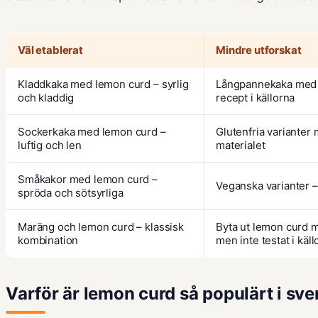
Väl etablerat
Mindre utforskat
Kladdkaka med lemon curd – syrlig
Långpannekaka med l
och kladdig
recept i källorna
Sockerkaka med lemon curd –
Glutenfria varianter
luftig och len
materialet
Småkakor med lemon curd –
Veganska varianter 
spröda och sötsyrliga
Maräng och lemon curd – klassisk
Byta ut lemon curd m
kombination
men inte testat i käll
Varför är lemon curd så populärt i sv