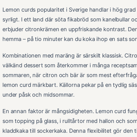
Lemon curds popularitet i Sverige handlar i hög gra
syrligt. I ett land där söta fikabröd som kanelbullar
erbjuder citronkrämen en uppfriskande kontrast. Den
hemma – på tio minuter kan du koka ihop en sats som h
Kombinationen med maräng är särskilt klassisk. Cit
välkänd dessert som återkommer i många receptsam
sommaren, när citron och bär är som mest efterfrå
lemon curd märkbart. Källorna pekar på en tydlig sä
under påsk och midsommar.
En annan faktor är mångsidigheten. Lemon curd funge
som topping på glass, i rulltårtor med hallon och som
kladdkaka till sockerkaka. Denna flexibilitet gör den t