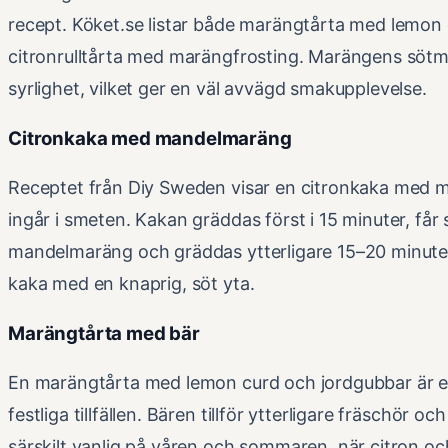
recept. Köket.se listar både marängtårta med lemon
citronrulltårta med marängfrosting. Marängens söt
syrlighet, vilket ger en väl avvägd smakupplevelse.
Citronkaka med mandelmaräng
Receptet från Diy Sweden visar en citronkaka med
ingår i smeten. Kakan gräddas först i 15 minuter, får 
mandelmaräng och gräddas ytterligare 15–20 minuter.
kaka med en knaprig, söt yta.
Marängtårta med bär
En marängtårta med lemon curd och jordgubbar är ett
festliga tillfällen. Bären tillför ytterligare fräschör 
särskilt vanlig på våren och sommaren, när citron o