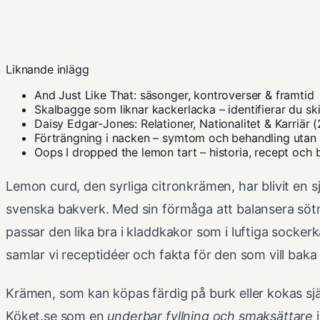
Liknande inlägg
And Just Like That: säsonger, kontroverser & framtid
Skalbagge som liknar kackerlacka – identifierar du sk
Daisy Edgar-Jones: Relationer, Nationalitet & Karriär 
Förträngning i nacken – symtom och behandling utan
Oops I dropped the lemon tart – historia, recept och 
Lemon curd, den syrliga citronkrämen, har blivit en s
svenska bakverk. Med sin förmåga att balansera sötma
passar den lika bra i kladdkakor som i luftiga socke
samlar vi receptidéer och fakta för den som vill bak
Krämen, som kan köpas färdig på burk eller kokas själ
Köket.se som en
underbar fyllning och smaksättare
i