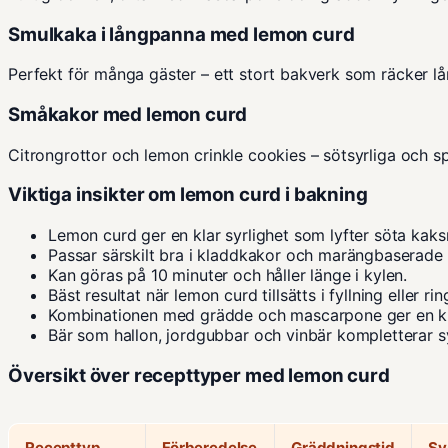
Smulkaka i långpanna med lemon curd
Perfekt för många gäster – ett stort bakverk som räcker lå
Småkakor med lemon curd
Citrongrottor och lemon crinkle cookies – sötsyrliga och s
Viktiga insikter om lemon curd i bakning
Lemon curd ger en klar syrlighet som lyfter söta kaks
Passar särskilt bra i kladdkakor och marängbaserade
Kan göras på 10 minuter och håller länge i kylen.
Bäst resultat när lemon curd tillsätts i fyllning eller rin
Kombinationen med grädde och mascarpone ger en krä
Bär som hallon, jordgubbar och vinbär kompletterar sy
Översikt över recepttyper med lemon curd
Recepttyp
Förberedelse
Gräddningstid
Sv