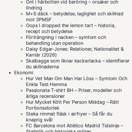
Ont i hårbotten vid beröring – orsaker och
lindring
M+S däck – betydelse, laglighet och skillnad
mot 3PMSF
Oops I dropped the lemon tart – historia,
recept och betydelse
Förträngning i nacken – symtom och
behandling utan operation
Daisy Edgar-Jones: Relationer, Nationalitet &
Karriär (2026)
Skalbagge som liknar kackerlacka – identifierar
du skillnaderna
Ekonomi
Hur Vet Man Om Man Har Löss – Symtom Och
Enkla Test Hemma
Passionata T-shirt BH – Priser, modeller och
ärliga recensioner
Hur Mycket Kött Per Person Middag – Rätt
Portionsstorlek
Steka rimmat fläsk i airfryer – Så får du
knaprig svål
FC Barcelona mot Atlético Madrid Tidslinje –
Statistik och historiska möten