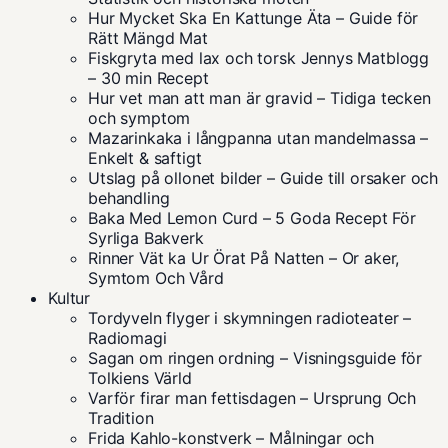
Hur Mycket Ska En Kattunge Äta – Guide för
Rätt Mängd Mat
Fiskgryta med lax och torsk Jennys Matblogg
– 30 min Recept
Hur vet man att man är gravid – Tidiga tecken
och symptom
Mazarinkaka i långpanna utan mandelmassa –
Enkelt & saftigt
Utslag på ollonet bilder – Guide till orsaker och
behandling
Baka Med Lemon Curd – 5 Goda Recept För
Syrliga Bakverk
Rinner Vät ka Ur Örat På Natten – Or aker,
Symtom Och Vård
Kultur
Tordyveln flyger i skymningen radioteater –
Radiomagi
Sagan om ringen ordning – Visningsguide för
Tolkiens Värld
Varför firar man fettisdagen – Ursprung Och
Tradition
Frida Kahlo-konstverk – Målningar och