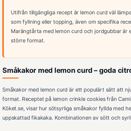
Utifrån tillgängliga recept är lemon curd väl lä
som fyllning eller topping, även om specifika rece
Marängtårta med lemon curd och jordgubbar är e
större format.
Småkakor med lemon curd – goda citr
Småkakor med lemon curd är ett populärt sätt att nj
format. Receptet på lemon crinkle cookies från Camil
Köket.se, visar hur sötsyrliga småkakor fyllda med h
uppskattad fikakaka. Kombinationen av sött och syrli