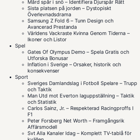
Mård spår i snö – Identifiera Djurspår Rätt
Sista platsen på jorden – Dystopiskt
Överlevnadsdrama
Samsung Z Fold 6 – Tunn Design och
Avancerad Prestanda
Världens Vackraste Kvinna Genom Tiderna –
Ikoner och Listor
Spel
Gates Of Olympus Demo – Spela Gratis och
Utforska Bonusar
Inflation i Sverige – Orsaker, historik och
konsekvenser
Sport
Sveriges Damlandslag i Fotboll Spelare – Trupp
och Taktik
Man Utd mot Everton laguppställning – Taktik
och Statistik
Carlos Sainz, Jr. – Respekterad Racingproffs I
F1
Peter Forsberg Net Worth – Framgångsrik
Affärsmodell
Svt Alla Kanaler Idag – Komplett TV-tablå för
kvällen