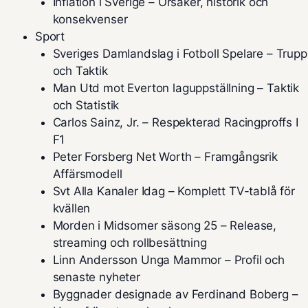
Inflation i Sverige – Orsaker, historik och
konsekvenser
Sport
Sveriges Damlandslag i Fotboll Spelare – Trupp
och Taktik
Man Utd mot Everton laguppställning – Taktik
och Statistik
Carlos Sainz, Jr. – Respekterad Racingproffs I
F1
Peter Forsberg Net Worth – Framgångsrik
Affärsmodell
Svt Alla Kanaler Idag – Komplett TV-tablå för
kvällen
Morden i Midsomer säsong 25 – Release,
streaming och rollbesättning
Linn Andersson Unga Mammor – Profil och
senaste nyheter
Byggnader designade av Ferdinand Boberg –