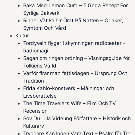
Baka Med Lemon Curd – 5 Goda Recept För
Syrliga Bakverk
Rinner Vät ka Ur Örat På Natten – Or aker,
Symtom Och Vård
Kultur
Tordyveln flyger i skymningen radioteater –
Radiomagi
Sagan om ringen ordning – Visningsguide för
Tolkiens Värld
Varför firar man fettisdagen – Ursprung Och
Tradition
Frida Kahlo-konstverk – Målningar och
Livsberättelse
The Time Traveler’s Wife – Film Och TV
Recension
Sov Du Lilla Videung Författare – Historik och
Kulturarv
Tryggare Kan Ingen Vara Text – Psalm för Tro