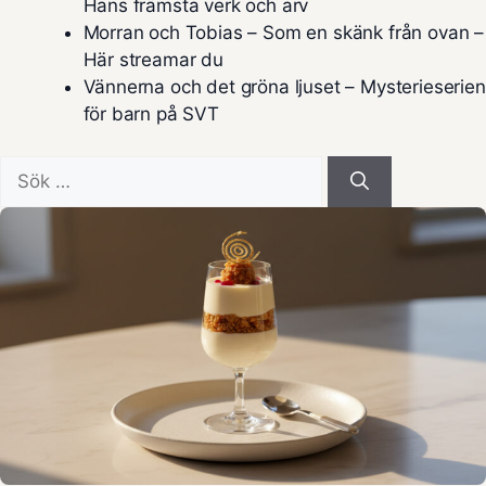
Hans främsta verk och arv
Morran och Tobias – Som en skänk från ovan –
Här streamar du
Vännerna och det gröna ljuset – Mysterieserien
för barn på SVT
Sök
efter: