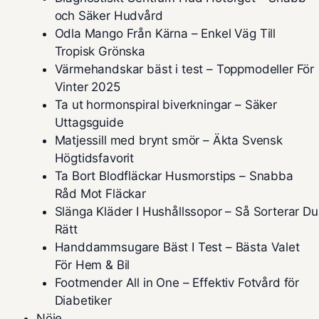
och Säker Hudvård
Odla Mango Från Kärna – Enkel Väg Till
Tropisk Grönska
Värmehandskar bäst i test – Toppmodeller För
Vinter 2025
Ta ut hormonspiral biverkningar – Säker
Uttagsguide
Matjessill med brynt smör – Äkta Svensk
Högtidsfavorit
Ta Bort Blodfläckar Husmorstips – Snabba
Råd Mot Fläckar
Slänga Kläder I Hushållssopor – Så Sorterar Du
Rätt
Handdammsugare Bäst I Test – Bästa Valet
För Hem & Bil
Footmender All in One – Effektiv Fotvård för
Diabetiker
Nöje