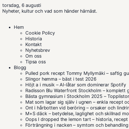
torsdag, 6 augusti
Nyheter, kultur och vad som händer härnäst.
Hem
Cookie Policy
Historia
Kontakt
Nyhetsbrev
Om oss
Tipsa oss
Blogg
Pulled pork recept Tommy Myllymäki – saftig gu
Slingor hemma – bäst i test 2026
Höjt a i musik – AI-låtar som dominerar Spotify
Radisson Blu Waterfront Stockholm – komplett 
Bästa gymnasium i Stockholm 2025 – Topplist
Mat som lagar sig själv i ugnen – enkla recept o
Ont i hårbotten vid beröring – orsaker och lindri
M+S däck – betydelse, laglighet och skillnad m
Oops I dropped the lemon tart – historia, recep
Förträngning i nacken – symtom och behandling