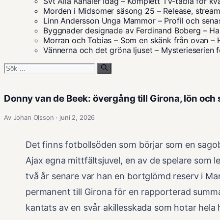
Svt Alla Kanaler Idag – Komplett TV-tablå för kv
Morden i Midsomer säsong 25 – Release, streami
Linn Andersson Unga Mammor – Profil och sena
Byggnader designade av Ferdinand Boberg – Han
Morran och Tobias – Som en skänk från ovan – 
Vännerna och det gröna ljuset – Mysterieserien 
Sök
efter:
Donny van de Beek: övergång till Girona, lön oc
Av Johan Olsson · juni 2, 2026
Det finns fotbollsöden som börjar som en sago
Ajax egna mittfältsjuvel, en av de spelare som 
två år senare var han en bortglömd reserv i M
permanent till Girona för en rapporterad summ
kantats av en svår akillesskada som hotar hela 