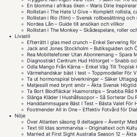
En blomma i afrikas öken – Waris Dirie Inspirerar
Rollistan i The Hate U Give – Komplett rollista, 
Rollistan i Rio (film) – Svensk rollbesättning och 
Nordea Lån – Guide till ansökan och villkor
Rollistan i The Monkey – Skådespelare, roller oc
Livsstil
Efterrätt i glas med crunch – Enkel Servering fö
Jack and Jones Stockholm – Butiksguiden och Ö
Rea Mobiltelefoner Utan Abonnemang – Spara 
Diagnostiskt Centrum Hud Hötorget – Snabb oc
Odla Mango Från Kärna – Enkel Väg Till Tropisk
Värmehandskar bäst i test – Toppmodeller För V
Ta ut hormonspiral biverkningar – Säker Uttags
Matjessill med brynt smör – Äkta Svensk Högtid
Ta Bort Blodfläckar Husmorstips – Snabba Råd 
Slänga Kläder I Hushållssopor – Så Sorterar Du 
Handdammsugare Bäst I Test – Bästa Valet För 
Footmender All in One – Effektiv Fotvård för Dia
Nöje
Över Atlanten säsong 9 deltagare – Äventyr Med
Text till Idas sommarvisa – Originaltext och Kult
Married at First Sight Australia Season 12 – Äkt