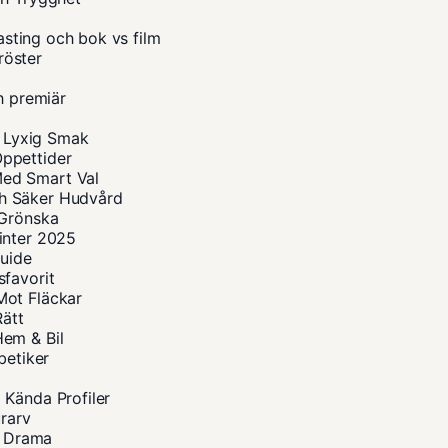
casting och bok vs film
röster
h premiär
r Lyxig Smak
ppettider
Med Smart Val
h Säker Hudvård
 Grönska
inter 2025
guide
sfavorit
Mot Fläckar
Rätt
Hem & Bil
betiker
 Kända Profiler
urarv
a Drama