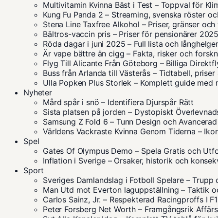
Multivitamin Kvinna Bäst i Test – Toppval för Kl
Kung Fu Panda 2 – Streaming, svenska röster oc
Stena Line Taxfree Alkohol – Priser, gränser och 
Bältros-vaccin pris – Priser för pensionärer 202
Röda dagar i juni 2025 – Full lista och långhelge
Är vape bättre än cigg – Fakta, risker och forsk
Flyg Till Alicante Från Göteborg – Billiga Direkt
Buss från Arlanda till Västerås – Tidtabell, prise
Ulla Popken Plus Storlek – Komplett guide med 
Nyheter
Mård spår i snö – Identifiera Djurspår Rätt
Sista platsen på jorden – Dystopiskt Överlevna
Samsung Z Fold 6 – Tunn Design och Avancerad
Världens Vackraste Kvinna Genom Tiderna – Ikon
Spel
Gates Of Olympus Demo – Spela Gratis och Utf
Inflation i Sverige – Orsaker, historik och konse
Sport
Sveriges Damlandslag i Fotboll Spelare – Trupp 
Man Utd mot Everton laguppställning – Taktik oc
Carlos Sainz, Jr. – Respekterad Racingproffs I F1
Peter Forsberg Net Worth – Framgångsrik Affär