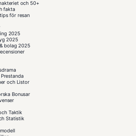
imakteriet och 50+
h fakta
tips för resan
5
r
ning 2025
flyg 2025
r & bolag 2025
recensioner
dsdrama
 Prestanda
er och Listor
orska Bonusar
kvenser
och Taktik
h Statistik
smodell