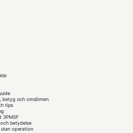
ide
guide
or, betyg och omdömen
ch tips
ng
ot 3PMSF
t och betydelse
 utan operation