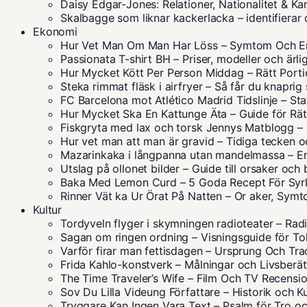
Daisy Edgar-Jones: Relationer, Nationalitet & Ka
Skalbagge som liknar kackerlacka – identifierar 
Ekonomi
Hur Vet Man Om Man Har Löss – Symtom Och E
Passionata T-shirt BH – Priser, modeller och ärli
Hur Mycket Kött Per Person Middag – Rätt Porti
Steka rimmat fläsk i airfryer – Så får du knaprig 
FC Barcelona mot Atlético Madrid Tidslinje – Sta
Hur Mycket Ska En Kattunge Äta – Guide för Rä
Fiskgryta med lax och torsk Jennys Matblogg –
Hur vet man att man är gravid – Tidiga tecken
Mazarinkaka i långpanna utan mandelmassa – Enk
Utslag på ollonet bilder – Guide till orsaker och
Baka Med Lemon Curd – 5 Goda Recept För Syrl
Rinner Vät ka Ur Örat På Natten – Or aker, Sym
Kultur
Tordyveln flyger i skymningen radioteater – Ra
Sagan om ringen ordning – Visningsguide för Tol
Varför firar man fettisdagen – Ursprung Och Tra
Frida Kahlo-konstverk – Målningar och Livsberät
The Time Traveler’s Wife – Film Och TV Recensi
Sov Du Lilla Videung Författare – Historik och Ku
Tryggare Kan Ingen Vara Text – Psalm för Tro o