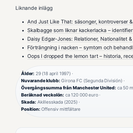
Liknande inlägg
And Just Like That: säsonger, kontroverser &
Skalbagge som liknar kackerlacka – identifier
Daisy Edgar-Jones: Relationer, Nationalitet &
Förträngning i nacken – symtom och behandl
Oops I dropped the lemon tart – historia, re
Ålder:
29 (18 april 1997) ·
Nuvarande klubb:
Girona FC (Segunda División) ·
Övergångssumma från Manchester United:
ca 50 mi
Beräknad veckolön:
ca 120 000 euro ·
Skada:
Akillesskada (2025) ·
Position:
Offensiv mittfältare