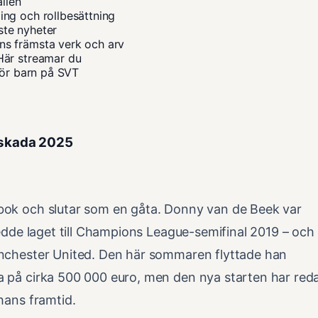
ällen
ng och rollbesättning
ste nyheter
s främsta verk och arv
Här streamar du
för barn på SVT
h skada 2025
bok och slutar som en gåta. Donny van de Beek var
ledde laget till Champions League-semifinal 2019 – och
anchester United. Den här sommaren flyttade han
a på cirka 500 000 euro, men den nya starten har red
hans framtid.