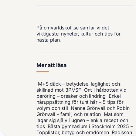
På omvarldskoll.se samlar vi det
viktigaste: nyheter, kultur och tips för
nästa plan.
Mer att läsa
M+S däck – betydelse, laglighet och
skillnad mot 3PMSF
Ont i hårbotten vid
beröring – orsaker och lindring
Enkel
håruppsättning för tunt hår – 5 tips för
volym och stil
Nanne Grönvall och Robin
Grönvall – familj och relation
Mat som
lagar sig själv i ugnen – enkla recept och
tips
Bästa gymnasium i Stockholm 2025 –
Topplistor, betyg och omdömen
Radisson