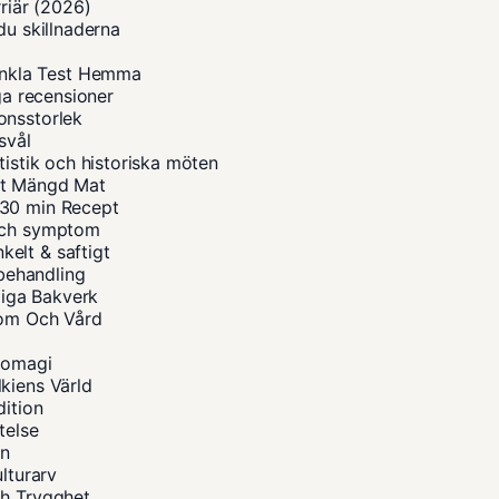
rriär (2026)
du skillnaderna
nkla Test Hemma
ga recensioner
onsstorlek
svål
tistik och historiska möten
tt Mängd Mat
 30 min Recept
 och symptom
elt & saftigt
 behandling
iga Bakverk
tom Och Vård
diomagi
kiens Värld
dition
telse
on
lturarv
ch Trygghet