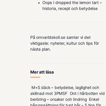
Oops I dropped the lemon tart –
historia, recept och betydelse
På omvarldskoll.se samlar vi det
viktigaste: nyheter, kultur och tips för
nästa plan.
Mer att läsa
M+S däck – betydelse, laglighet och
skillnad mot 3PMSF
Ont i hårbotten vid
beröring – orsaker och lindring
Enkel
håruppsättning för tunt hår – 5 tips för