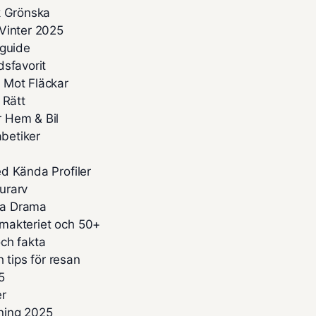
k Grönska
Vinter 2025
sguide
dsfavorit
 Mot Fläckar
 Rätt
 Hem & Bil
abetiker
d Kända Profiler
turarv
kta Drama
limakteriet och 50+
ch fakta
 tips för resan
5
er
kning 2025