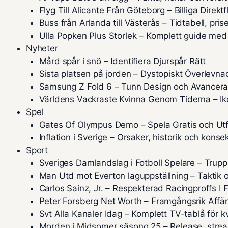
Flyg Till Alicante Från Göteborg – Billiga Direkt
Buss från Arlanda till Västerås – Tidtabell, pri
Ulla Popken Plus Storlek – Komplett guide med
Nyheter
Mård spår i snö – Identifiera Djurspår Rätt
Sista platsen på jorden – Dystopiskt Överlevn
Samsung Z Fold 6 – Tunn Design och Avancer
Världens Vackraste Kvinna Genom Tiderna – Iko
Spel
Gates Of Olympus Demo – Spela Gratis och Ut
Inflation i Sverige – Orsaker, historik och kons
Sport
Sveriges Damlandslag i Fotboll Spelare – Trupp
Man Utd mot Everton laguppställning – Taktik o
Carlos Sainz, Jr. – Respekterad Racingproffs I 
Peter Forsberg Net Worth – Framgångsrik Affä
Svt Alla Kanaler Idag – Komplett TV-tablå för k
Morden i Midsomer säsong 25 – Release, strea