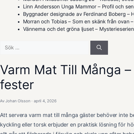
Linn Andersson Unga Mammor – Profil och sen
Byggnader designade av Ferdinand Boberg – H
Morran och Tobias – Som en skänk från ovan –
Vännerna och det gröna ljuset – Mysterieserie
Sök
efter:
Varm Mat Till Många – 
fester
Av Johan Olsson · april 4, 2026
Att servera varm mat till många gäster behöver inte 
kyckling eller torsk erbjuder en praktisk lösning för h