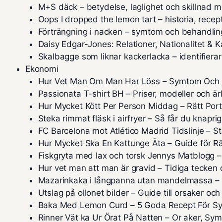
M+S däck – betydelse, laglighet och skillnad
Oops I dropped the lemon tart – historia, rece
Förträngning i nacken – symtom och behandlin
Daisy Edgar-Jones: Relationer, Nationalitet & K
Skalbagge som liknar kackerlacka – identifierar
Ekonomi
Hur Vet Man Om Man Har Löss – Symtom Och
Passionata T-shirt BH – Priser, modeller och är
Hur Mycket Kött Per Person Middag – Rätt Port
Steka rimmat fläsk i airfryer – Så får du knaprig
FC Barcelona mot Atlético Madrid Tidslinje – St
Hur Mycket Ska En Kattunge Äta – Guide för 
Fiskgryta med lax och torsk Jennys Matblogg 
Hur vet man att man är gravid – Tidiga tecke
Mazarinkaka i långpanna utan mandelmassa – E
Utslag på ollonet bilder – Guide till orsaker oc
Baka Med Lemon Curd – 5 Goda Recept För Syr
Rinner Vät ka Ur Örat På Natten – Or aker, S