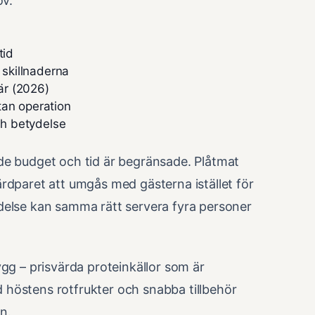
ov.
tid
 skillnaderna
är (2026)
tan operation
ch betydelse
 budget och tid är begränsade. Plåtmat
ärdparet att umgås med gästerna istället för
edelse kan samma rätt servera fyra personer
ygg – prisvärda proteinkällor som är
 höstens rotfrukter och snabba tillbehör
n.