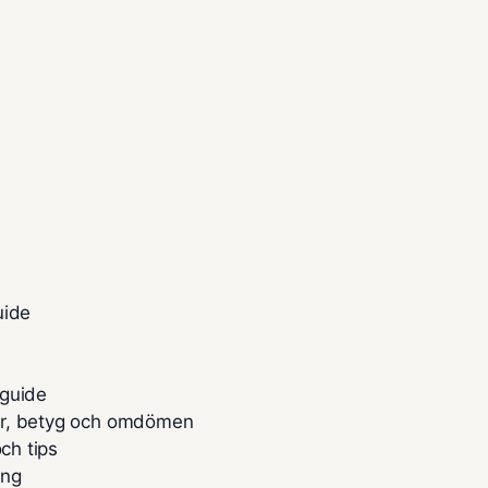
uide
 guide
or, betyg och omdömen
ch tips
ing