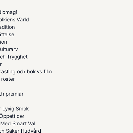
diomagi
olkiens Värld
adition
ttelse
ion
ulturarv
och Trygghet
r
 casting och bok vs film
 röster
ch premiär
ör Lyxig Smak
Öppettider
 Med Smart Val
och Säker Hudvård