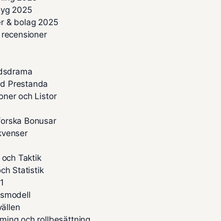
flyg 2025
ser & bolag 2025
 recensioner
adsdrama
ad Prestanda
ner och Listor
forska Bonusar
ekvenser
 och Taktik
ch Statistik
F1
rsmodell
vällen
ming och rollbesättning