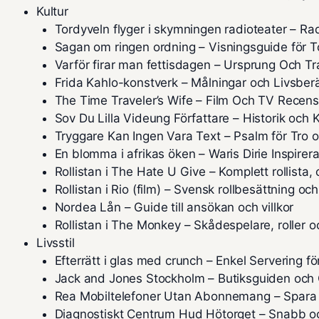
Kultur
Tordyveln flyger i skymningen radioteater – Ra
Sagan om ringen ordning – Visningsguide för T
Varför firar man fettisdagen – Ursprung Och Tr
Frida Kahlo-konstverk – Målningar och Livsberä
The Time Traveler’s Wife – Film Och TV Recens
Sov Du Lilla Videung Författare – Historik och K
Tryggare Kan Ingen Vara Text – Psalm för Tro 
En blomma i afrikas öken – Waris Dirie Inspirera
Rollistan i The Hate U Give – Komplett rollista,
Rollistan i Rio (film) – Svensk rollbesättning och
Nordea Lån – Guide till ansökan och villkor
Rollistan i The Monkey – Skådespelare, roller o
Livsstil
Efterrätt i glas med crunch – Enkel Servering f
Jack and Jones Stockholm – Butiksguiden och 
Rea Mobiltelefoner Utan Abonnemang – Spara
Diagnostiskt Centrum Hud Hötorget – Snabb 