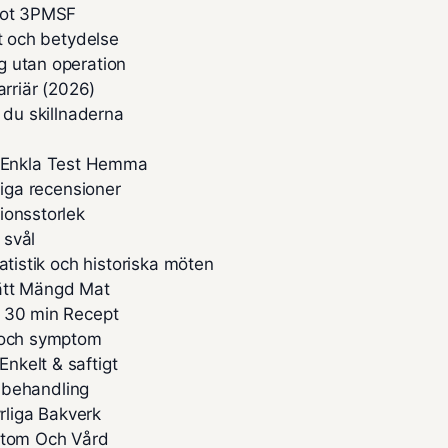
 mot 3PMSF
pt och betydelse
g utan operation
arriär (2026)
 du skillnaderna
 Enkla Test Hemma
liga recensioner
ionsstorlek
 svål
atistik och historiska möten
Rätt Mängd Mat
– 30 min Recept
n och symptom
nkelt & saftigt
h behandling
liga Bakverk
ymtom Och Vård