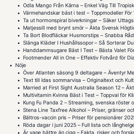
Odla Mango Från Kärna – Enkel Väg Till Tropis
Värmehandskar bäst i test – Toppmodeller För 
Ta ut hormonspiral biverkningar – Säker Uttag
Matjessill med brynt smör – Äkta Svensk Högti
Ta Bort Blodfläckar Husmorstips – Snabba Råd
Slänga Kläder I Hushållssopor – Så Sorterar Du
Handdammsugare Bäst I Test – Bästa Valet För
Footmender All in One – Effektiv Fotvård för Di
Nöje
Över Atlanten säsong 9 deltagare – Äventyr Me
Text till Idas sommarvisa – Originaltext och Kul
Married at First Sight Australia Season 12 – Ä
Multivitamin Kvinna Bäst i Test – Toppval för K
Kung Fu Panda 2 – Streaming, svenska röster o
Stena Line Taxfree Alkohol – Priser, gränser och
Bältros-vaccin pris – Priser för pensionärer 202
Röda dagar i juni 2025 – Full lista och långhelg
Är vape bättre än cigg – Fakta, risker och fors