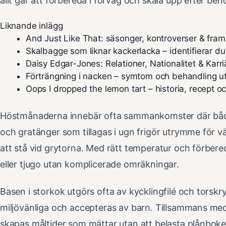
allt går att förbereda i förväg och skala upp efter beh
Liknande inlägg
And Just Like That: säsonger, kontroverser & fram
Skalbagge som liknar kackerlacka – identifierar du
Daisy Edgar-Jones: Relationer, Nationalitet & Karri
Förträngning i nacken – symtom och behandling u
Oops I dropped the lemon tart – historia, recept o
Höstmånaderna innebär ofta sammankomster där både
och gratänger som tillagas i ugn frigör utrymme för v
att stå vid grytorna. Med rätt temperatur och förber
eller tjugo utan komplicerade omräkningar.
Basen i storkok utgörs ofta av kycklingfilé och torskr
miljövänliga och accepteras av barn. Tillsammans med
skapas måltider som mättar utan att belasta plånboke