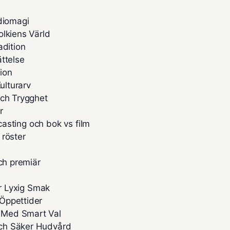
diomagi
olkiens Värld
adition
ttelse
ion
ulturarv
och Trygghet
r
 casting och bok vs film
 röster
ch premiär
ör Lyxig Smak
Öppettider
 Med Smart Val
och Säker Hudvård