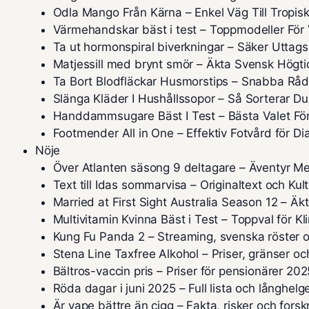
Odla Mango Från Kärna – Enkel Väg Till Tropis
Värmehandskar bäst i test – Toppmodeller För 
Ta ut hormonspiral biverkningar – Säker Uttag
Matjessill med brynt smör – Äkta Svensk Högti
Ta Bort Blodfläckar Husmorstips – Snabba Råd
Slänga Kläder I Hushållssopor – Så Sorterar Du
Handdammsugare Bäst I Test – Bästa Valet För
Footmender All in One – Effektiv Fotvård för Di
Nöje
Över Atlanten säsong 9 deltagare – Äventyr Me
Text till Idas sommarvisa – Originaltext och Kul
Married at First Sight Australia Season 12 – Ä
Multivitamin Kvinna Bäst i Test – Toppval för K
Kung Fu Panda 2 – Streaming, svenska röster o
Stena Line Taxfree Alkohol – Priser, gränser och
Bältros-vaccin pris – Priser för pensionärer 202
Röda dagar i juni 2025 – Full lista och långhelg
Är vape bättre än cigg – Fakta, risker och fors