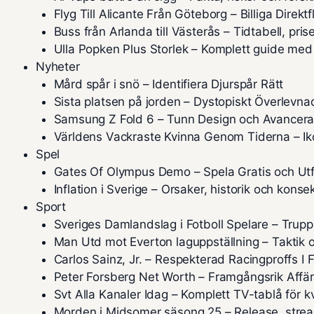
Flyg Till Alicante Från Göteborg – Billiga Direkt
Buss från Arlanda till Västerås – Tidtabell, pri
Ulla Popken Plus Storlek – Komplett guide med
Nyheter
Mård spår i snö – Identifiera Djurspår Rätt
Sista platsen på jorden – Dystopiskt Överlevn
Samsung Z Fold 6 – Tunn Design och Avancer
Världens Vackraste Kvinna Genom Tiderna – Iko
Spel
Gates Of Olympus Demo – Spela Gratis och Ut
Inflation i Sverige – Orsaker, historik och kons
Sport
Sveriges Damlandslag i Fotboll Spelare – Trupp
Man Utd mot Everton laguppställning – Taktik o
Carlos Sainz, Jr. – Respekterad Racingproffs I 
Peter Forsberg Net Worth – Framgångsrik Affä
Svt Alla Kanaler Idag – Komplett TV-tablå för k
Morden i Midsomer säsong 25 – Release, strea