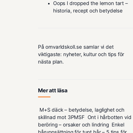
Oops I dropped the lemon tart –
historia, recept och betydelse
På omvarldskoll.se samlar vi det
viktigaste: nyheter, kultur och tips för
nästa plan.
Mer att läsa
M+S däck – betydelse, laglighet och
skillnad mot 3PMSF
Ont i hårbotten vid
beröring – orsaker och lindring
Enkel
håruppsättning för tunt hår – 5 tips för