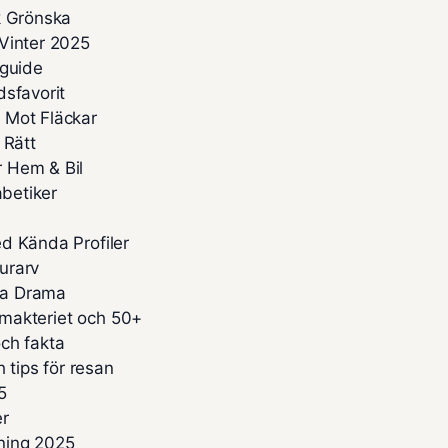
k Grönska
Vinter 2025
sguide
dsfavorit
 Mot Fläckar
 Rätt
 Hem & Bil
abetiker
d Kända Profiler
turarv
kta Drama
limakteriet och 50+
ch fakta
 tips för resan
5
er
kning 2025