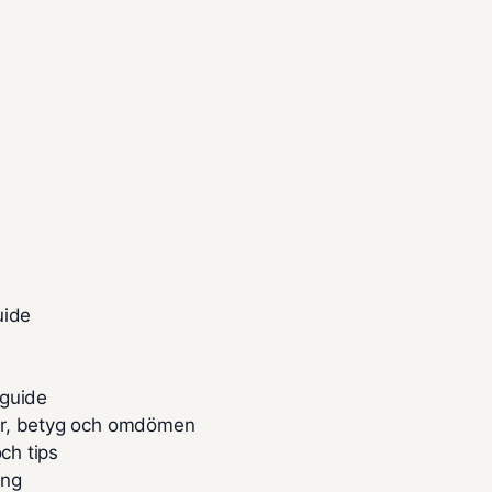
uide
 guide
or, betyg och omdömen
ch tips
ing