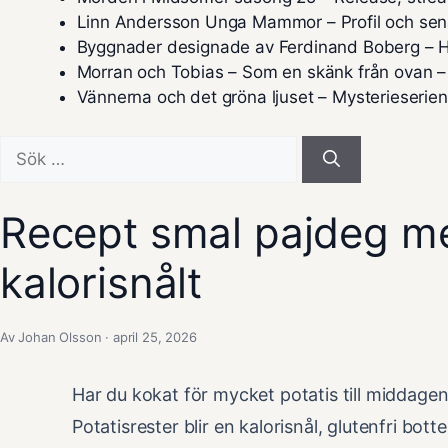
Linn Andersson Unga Mammor – Profil och sen
Byggnader designade av Ferdinand Boberg – H
Morran och Tobias – Som en skänk från ovan –
Vännerna och det gröna ljuset – Mysterieserie
Sök
efter:
Recept smal pajdeg me
kalorisnålt
Av Johan Olsson · april 25, 2026
Har du kokat för mycket potatis till middagen?
Potatisrester blir en kalorisnål, glutenfri botte