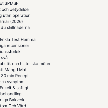
 mot 3PMSF
pt och betydelse
g utan operation
arriär (2026)
 du skillnaderna
 Enkla Test Hemma
liga recensioner
ionsstorlek
 svål
atistik och historiska möten
Rätt Mängd Mat
– 30 min Recept
n och symptom
nkelt & saftigt
h behandling
liga Bakverk
ymtom Och Vård