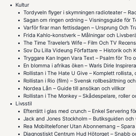
Kultur
Tordyveln flyger i skymningen radioteater – Ra
Sagan om ringen ordning – Visningsguide för T
Varför firar man fettisdagen – Ursprung Och Tr
Frida Kahlo-konstverk – Målningar och Livsberä
The Time Traveler’s Wife – Film Och TV Recens
Sov Du Lilla Videung Författare – Historik och K
Tryggare Kan Ingen Vara Text – Psalm för Tro 
En blomma i afrikas öken – Waris Dirie Inspirera
Rollistan i The Hate U Give – Komplett rollista,
Rollistan i Rio (film) – Svensk rollbesättning och
Nordea Lån – Guide till ansökan och villkor
Rollistan i The Monkey – Skådespelare, roller o
Livsstil
Efterrätt i glas med crunch – Enkel Servering f
Jack and Jones Stockholm – Butiksguiden och 
Rea Mobiltelefoner Utan Abonnemang – Spara
Diagnostiskt Centrum Hud Hötorget – Snabb 