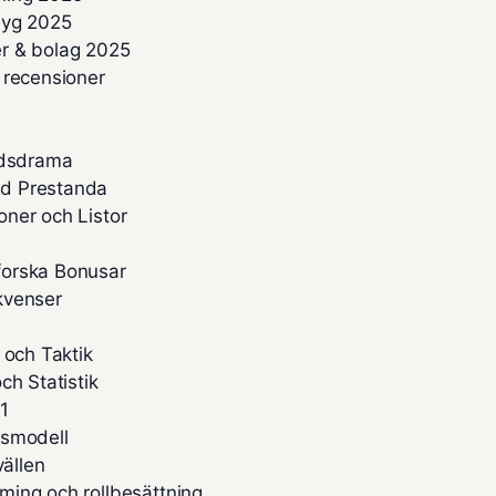
flyg 2025
ser & bolag 2025
 recensioner
adsdrama
ad Prestanda
ner och Listor
forska Bonusar
ekvenser
 och Taktik
ch Statistik
F1
rsmodell
vällen
ming och rollbesättning