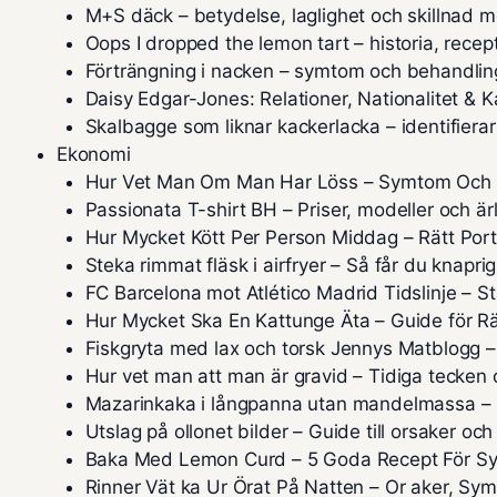
M+S däck – betydelse, laglighet och skillnad
Oops I dropped the lemon tart – historia, rece
Förträngning i nacken – symtom och behandlin
Daisy Edgar-Jones: Relationer, Nationalitet & K
Skalbagge som liknar kackerlacka – identifierar
Ekonomi
Hur Vet Man Om Man Har Löss – Symtom Och
Passionata T-shirt BH – Priser, modeller och är
Hur Mycket Kött Per Person Middag – Rätt Port
Steka rimmat fläsk i airfryer – Så får du knaprig
FC Barcelona mot Atlético Madrid Tidslinje – St
Hur Mycket Ska En Kattunge Äta – Guide för 
Fiskgryta med lax och torsk Jennys Matblogg 
Hur vet man att man är gravid – Tidiga tecke
Mazarinkaka i långpanna utan mandelmassa – E
Utslag på ollonet bilder – Guide till orsaker oc
Baka Med Lemon Curd – 5 Goda Recept För Syr
Rinner Vät ka Ur Örat På Natten – Or aker, S