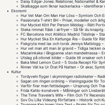
Daisy Edgar-Jones: Relationer, Nationalitet & Ka
Skalbagge som liknar kackerlacka – identifierar 
Ekonomi
Hur Vet Man Om Man Har Löss – Symtom Och E
Passionata T-shirt BH – Priser, modeller och ärli
Hur Mycket Kött Per Person Middag – Rätt Porti
Steka rimmat fläsk i airfryer – Så får du knaprig 
FC Barcelona mot Atlético Madrid Tidslinje – Sta
Hur Mycket Ska En Kattunge Äta – Guide för Rä
Fiskgryta med lax och torsk Jennys Matblogg –
Hur vet man att man är gravid – Tidiga tecken
Mazarinkaka i långpanna utan mandelmassa – Enk
Utslag på ollonet bilder – Guide till orsaker och
Baka Med Lemon Curd – 5 Goda Recept För Syrl
Rinner Vät ka Ur Örat På Natten – Or aker, Sym
Kultur
Tordyveln flyger i skymningen radioteater – Ra
Sagan om ringen ordning – Visningsguide för Tol
Varför firar man fettisdagen – Ursprung Och Tra
Frida Kahlo-konstverk – Målningar och Livsberät
The Time Traveler’s Wife – Film Och TV Recensi
Sov Du Lilla Videung Författare – Historik och Ku
Tryggare Kan Ingen Vara Text – Psalm för Tro o