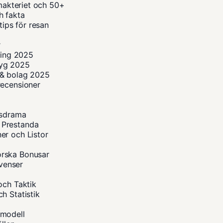
imakteriet och 50+
h fakta
tips för resan
5
r
ning 2025
flyg 2025
r & bolag 2025
recensioner
dsdrama
 Prestanda
er och Listor
orska Bonusar
kvenser
och Taktik
h Statistik
smodell