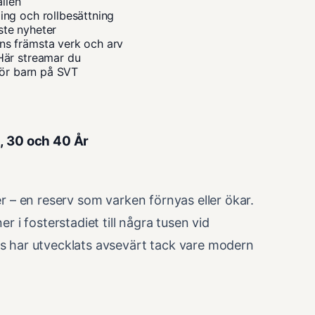
ällen
ng och rollbesättning
ste nyheter
s främsta verk och arv
Här streamar du
för barn på SVT
, 30 och 40 År
er – en reserv som varken förnyas eller ökar.
r i fosterstadiet till några tusen vid
ss har utvecklats avsevärt tack vare modern