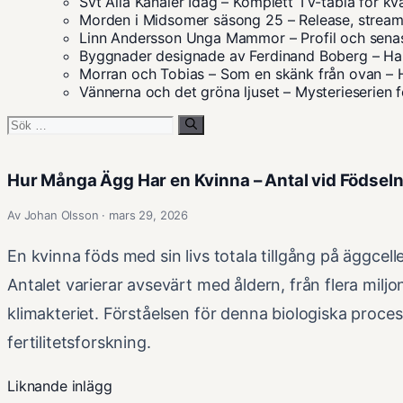
Svt Alla Kanaler Idag – Komplett TV-tablå för kv
Morden i Midsomer säsong 25 – Release, streami
Linn Andersson Unga Mammor – Profil och sena
Byggnader designade av Ferdinand Boberg – Han
Morran och Tobias – Som en skänk från ovan – 
Vännerna och det gröna ljuset – Mysterieserien 
Sök
efter:
Hur Många Ägg Har en Kvinna – Antal vid Födseln
Av Johan Olsson · mars 29, 2026
En kvinna föds med sin livs totala tillgång på äggcell
Antalet varierar avsevärt med åldern, från flera miljone
klimakteriet. Förståelsen för denna biologiska proce
fertilitetsforskning.
Liknande inlägg