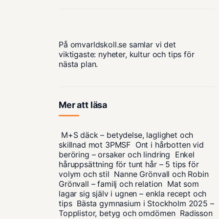
På omvarldskoll.se samlar vi det
viktigaste: nyheter, kultur och tips för
nästa plan.
Mer att läsa
M+S däck – betydelse, laglighet och
skillnad mot 3PMSF
Ont i hårbotten vid
beröring – orsaker och lindring
Enkel
håruppsättning för tunt hår – 5 tips för
volym och stil
Nanne Grönvall och Robin
Grönvall – familj och relation
Mat som
lagar sig själv i ugnen – enkla recept och
tips
Bästa gymnasium i Stockholm 2025 –
Topplistor, betyg och omdömen
Radisson