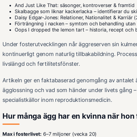
And Just Like That: säsonger, kontroverser & framtid
Skalbagge som liknar kackerlacka – identifierar du sk
Daisy Edgar-Jones: Relationer, Nationalitet & Karriär 
Förträngning i nacken – symtom och behandling utan
Oops I dropped the lemon tart – historia, recept och 
Under fosterutvecklingen når äggreserven sin kulmen
kontinuerligt genom naturlig tillbakabildning. Proce
livslängd och fertilitetsfönster.
Artikeln ger en faktabaserad genomgång av antalet ä
ägglossning och vad som händer under livets gång –
specialistkällor inom reproduktionsmedicin.
Hur många ägg har en kvinna när hon
Max i fosterlivet:
6–7 miljoner (vecka 20)