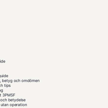
ide
guide
or, betyg och omdömen
ch tips
ng
ot 3PMSF
t och betydelse
 utan operation