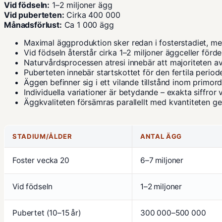
Vid födseln:
1–2 miljoner ägg
Vid puberteten:
Cirka 400 000
Månadsförlust:
Ca 1 000 ägg
Maximal äggproduktion sker redan i fosterstadiet, me
Vid födseln återstår cirka 1–2 miljoner äggceller förd
Naturvårdsprocessen atresi innebär att majoriteten a
Puberteten innebär startskottet för den fertila peri
Äggen befinner sig i ett vilande tillstånd inom primordi
Individuella variationer är betydande – exakta siffror 
Äggkvaliteten försämras parallellt med kvantiteten ge
STADIUM/ÅLDER
ANTAL ÄGG
Foster vecka 20
6–7 miljoner
Vid födseln
1–2 miljoner
Pubertet (10–15 år)
300 000–500 000