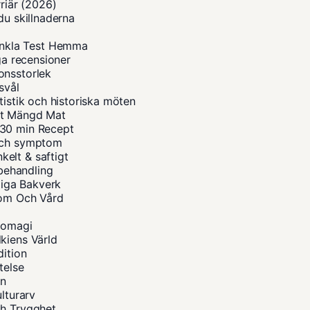
rriär (2026)
du skillnaderna
nkla Test Hemma
ga recensioner
onsstorlek
svål
tistik och historiska möten
tt Mängd Mat
 30 min Recept
 och symptom
elt & saftigt
 behandling
iga Bakverk
tom Och Vård
diomagi
kiens Värld
dition
telse
on
lturarv
ch Trygghet