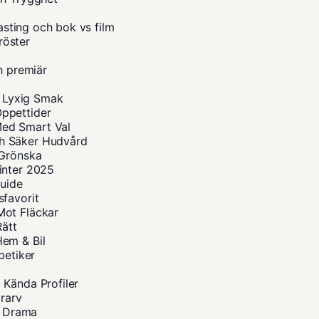
casting och bok vs film
röster
h premiär
r Lyxig Smak
ppettider
Med Smart Val
h Säker Hudvård
 Grönska
inter 2025
guide
sfavorit
Mot Fläckar
Rätt
Hem & Bil
betiker
 Kända Profiler
urarv
a Drama