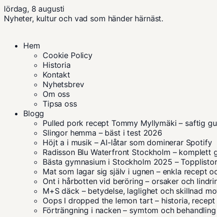
lördag, 8 augusti
Nyheter, kultur och vad som händer härnäst.
Hem
Cookie Policy
Historia
Kontakt
Nyhetsbrev
Om oss
Tipsa oss
Blogg
Pulled pork recept Tommy Myllymäki – saftig gu
Slingor hemma – bäst i test 2026
Höjt a i musik – AI-låtar som dominerar Spotify
Radisson Blu Waterfront Stockholm – komplett 
Bästa gymnasium i Stockholm 2025 – Topplist
Mat som lagar sig själv i ugnen – enkla recept o
Ont i hårbotten vid beröring – orsaker och lindri
M+S däck – betydelse, laglighet och skillnad m
Oops I dropped the lemon tart – historia, recep
Förträngning i nacken – symtom och behandling