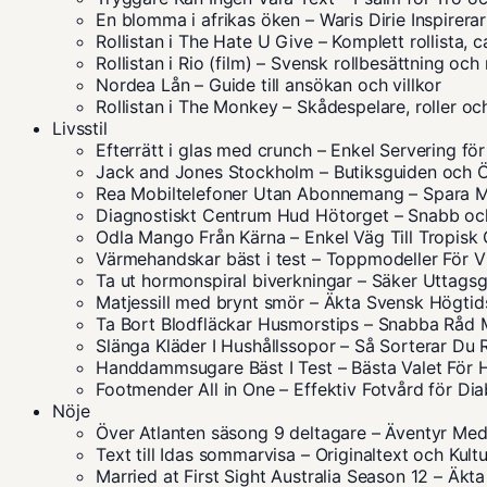
En blomma i afrikas öken – Waris Dirie Inspirerar
Rollistan i The Hate U Give – Komplett rollista, 
Rollistan i Rio (film) – Svensk rollbesättning och 
Nordea Lån – Guide till ansökan och villkor
Rollistan i The Monkey – Skådespelare, roller oc
Livsstil
Efterrätt i glas med crunch – Enkel Servering fö
Jack and Jones Stockholm – Butiksguiden och Ö
Rea Mobiltelefoner Utan Abonnemang – Spara 
Diagnostiskt Centrum Hud Hötorget – Snabb oc
Odla Mango Från Kärna – Enkel Väg Till Tropisk
Värmehandskar bäst i test – Toppmodeller För V
Ta ut hormonspiral biverkningar – Säker Uttags
Matjessill med brynt smör – Äkta Svensk Högtid
Ta Bort Blodfläckar Husmorstips – Snabba Råd 
Slänga Kläder I Hushållssopor – Så Sorterar Du 
Handdammsugare Bäst I Test – Bästa Valet För 
Footmender All in One – Effektiv Fotvård för Dia
Nöje
Över Atlanten säsong 9 deltagare – Äventyr Med
Text till Idas sommarvisa – Originaltext och Kult
Married at First Sight Australia Season 12 – Äkt