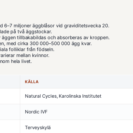
d 6–7 miljoner äggblåsor vid graviditetsvecka 20.
elade på två äggstockar.
v äggen tillbakabildas och absorberas av kroppen.
oden, med cirka 300 000–500 000 ägg kvar.
ala folliklar från födseln.
varierar mellan kvinnor.
nom hela livet.
KÄLLA
Natural Cycles
,
Karolinska Institutet
Nordic IVF
Terveyskylä