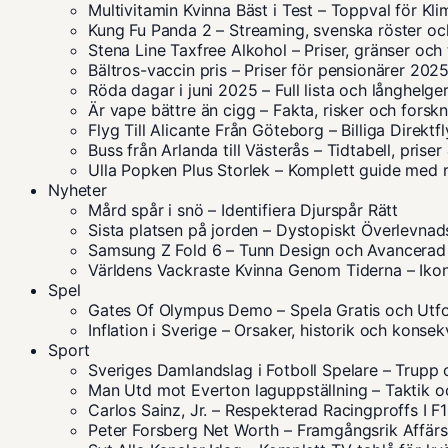
Multivitamin Kvinna Bäst i Test – Toppval för Kl
Kung Fu Panda 2 – Streaming, svenska röster oc
Stena Line Taxfree Alkohol – Priser, gränser och 
Bältros-vaccin pris – Priser för pensionärer 202
Röda dagar i juni 2025 – Full lista och långhelge
Är vape bättre än cigg – Fakta, risker och forsk
Flyg Till Alicante Från Göteborg – Billiga Direkt
Buss från Arlanda till Västerås – Tidtabell, prise
Ulla Popken Plus Storlek – Komplett guide med 
Nyheter
Mård spår i snö – Identifiera Djurspår Rätt
Sista platsen på jorden – Dystopiskt Överlevna
Samsung Z Fold 6 – Tunn Design och Avancerad
Världens Vackraste Kvinna Genom Tiderna – Ikon
Spel
Gates Of Olympus Demo – Spela Gratis och Utf
Inflation i Sverige – Orsaker, historik och konse
Sport
Sveriges Damlandslag i Fotboll Spelare – Trupp 
Man Utd mot Everton laguppställning – Taktik oc
Carlos Sainz, Jr. – Respekterad Racingproffs I F1
Peter Forsberg Net Worth – Framgångsrik Affär