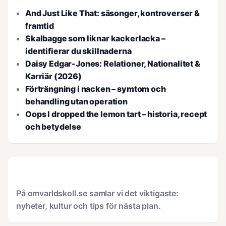
And Just Like That: säsonger, kontroverser &
framtid
Skalbagge som liknar kackerlacka –
identifierar du skillnaderna
Daisy Edgar-Jones: Relationer, Nationalitet &
Karriär (2026)
Förträngning i nacken – symtom och
behandling utan operation
Oops I dropped the lemon tart – historia, recept
och betydelse
På omvarldskoll.se samlar vi det viktigaste:
nyheter, kultur och tips för nästa plan.