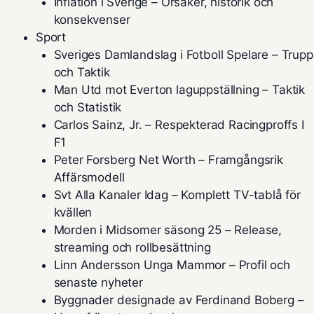
Inflation i Sverige – Orsaker, historik och
konsekvenser
Sport
Sveriges Damlandslag i Fotboll Spelare – Trupp
och Taktik
Man Utd mot Everton laguppställning – Taktik
och Statistik
Carlos Sainz, Jr. – Respekterad Racingproffs I
F1
Peter Forsberg Net Worth – Framgångsrik
Affärsmodell
Svt Alla Kanaler Idag – Komplett TV-tablå för
kvällen
Morden i Midsomer säsong 25 – Release,
streaming och rollbesättning
Linn Andersson Unga Mammor – Profil och
senaste nyheter
Byggnader designade av Ferdinand Boberg –