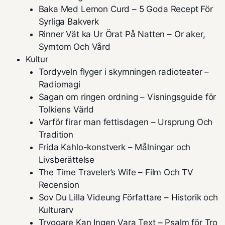
Baka Med Lemon Curd – 5 Goda Recept För
Syrliga Bakverk
Rinner Vät ka Ur Örat På Natten – Or aker,
Symtom Och Vård
Kultur
Tordyveln flyger i skymningen radioteater –
Radiomagi
Sagan om ringen ordning – Visningsguide för
Tolkiens Värld
Varför firar man fettisdagen – Ursprung Och
Tradition
Frida Kahlo-konstverk – Målningar och
Livsberättelse
The Time Traveler’s Wife – Film Och TV
Recension
Sov Du Lilla Videung Författare – Historik och
Kulturarv
Tryggare Kan Ingen Vara Text – Psalm för Tro