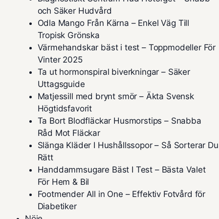
och Säker Hudvård
Odla Mango Från Kärna – Enkel Väg Till
Tropisk Grönska
Värmehandskar bäst i test – Toppmodeller För
Vinter 2025
Ta ut hormonspiral biverkningar – Säker
Uttagsguide
Matjessill med brynt smör – Äkta Svensk
Högtidsfavorit
Ta Bort Blodfläckar Husmorstips – Snabba
Råd Mot Fläckar
Slänga Kläder I Hushållssopor – Så Sorterar Du
Rätt
Handdammsugare Bäst I Test – Bästa Valet
För Hem & Bil
Footmender All in One – Effektiv Fotvård för
Diabetiker
Nöje