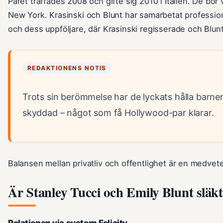
Paret träffades 2008 och gifte sig 2010 i Italien. De bor
New York. Krasinski och Blunt har samarbetat professione
och dess uppföljare, där Krasinski regisserade och Blun
REDAKTIONENS NOTIS
Trots sin berömmelse har de lyckats hålla barnen
skyddad – något som få Hollywood-par klarar.
Balansen mellan privatliv och offentlighet är en medvete
Är Stanley Tucci och Emily Blunt släk
Relationen via systern Felicity