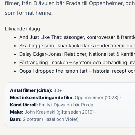
filmer, från Djävulen bär Prada till Oppenheimer, och
som format henne.
Liknande inlägg
And Just Like That: säsonger, kontroverser & framti
Skalbagge som liknar kackerlacka – identifierar du 
Daisy Edgar-Jones: Relationer, Nationalitet & Karriä
Förträngning i nacken – symtom och behandling ut
Oops I dropped the lemon tart – historia, recept oc
Antal filmer (cirka):
30+ ·
Mest inkomstbringande film:
Oppenheimer (2023) ·
Känd för roll:
Emily i Djävulen bär Prada ·
Make:
John Krasinski (gifta sedan 2010) ·
Barn:
2 döttrar (Hazel och Violet)