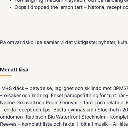
Förträngning i nacken – symtom och behandling u
Oops I dropped the lemon tart – historia, recept o
På omvarldskoll.se samlar vi det viktigaste: nyheter, kultu
Mer att läsa
M+S däck – betydelse, laglighet och skillnad mot 3PMS
– orsaker och lindring
Enkel håruppsättning för tunt hår –
Nanne Grönvall och Robin Grönvall – familj och relation
– enkla recept och tips
Bästa gymnasium i Stockholm 202
omdömen
Radisson Blu Waterfront Stockholm – komplet
Reeves – komplett lista och fakta
Höjt a i musik – AI-lå