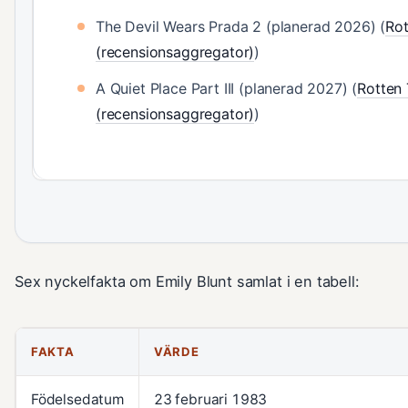
The Devil Wears Prada 2 (planerad 2026) (
Ro
(recensionsaggregator)
)
A Quiet Place Part III (planerad 2027) (
Rotten
(recensionsaggregator)
)
Sex nyckelfakta om Emily Blunt samlat i en tabell:
FAKTA
VÄRDE
Födelsedatum
23 februari 1983