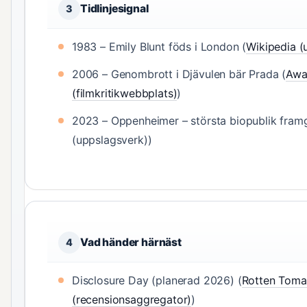
Tidlinjesignal
3
1983
– Emily Blunt föds i London (
Wikipedia (
2006
– Genombrott i Djävulen bär Prada (
Awa
(filmkritikwebbplats)
)
2023
– Oppenheimer – största biopublik fram
(uppslagsverk))
Vad händer härnäst
4
Disclosure Day (planerad 2026) (
Rotten Toma
(recensionsaggregator)
)