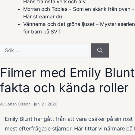
Hans främsta verk och arv
Morran och Tobias – Som en skänk från ovan –
Här streamar du
Vännerna och det gröna ljuset – Mysterieserien
för barn på SVT
Sök
efter:
Filmer med Emily Blunt 
fakta och kända roller
Av Johan Olsson · juni 21, 2026
Emily Blunt har gått från att vara osäker på sin röst t
mest efterfrågade stjärnor. Här tittar vi närmare 