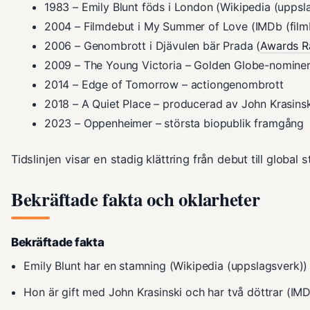
1983
– Emily Blunt föds i London (Wikipedia (uppsl
2004
– Filmdebut i My Summer of Love (IMDb (film
2006
– Genombrott i Djävulen bär Prada (
Awards Ra
2009
– The Young Victoria – Golden Globe-nominer
2014
– Edge of Tomorrow – actiongenombrott
2018
– A Quiet Place – producerad av John Krasinsk
2023
– Oppenheimer – största biopublik framgång
Tidslinjen visar en stadig klättring från debut till global s
Bekräftade fakta och oklarheter
Bekräftade fakta
Emily Blunt har en stamning (Wikipedia (uppslagsverk))
Hon är gift med John Krasinski och har två döttrar (IM