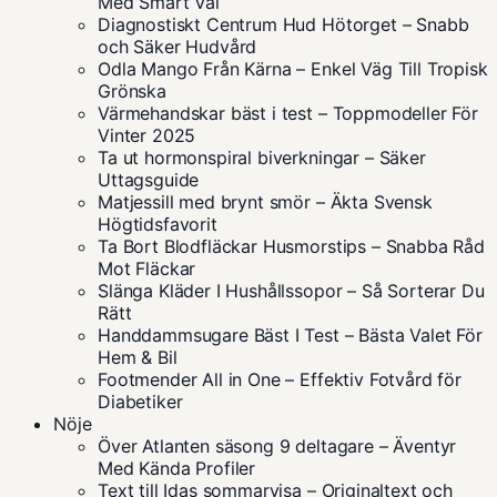
Med Smart Val
Diagnostiskt Centrum Hud Hötorget – Snabb
och Säker Hudvård
Odla Mango Från Kärna – Enkel Väg Till Tropisk
Grönska
Värmehandskar bäst i test – Toppmodeller För
Vinter 2025
Ta ut hormonspiral biverkningar – Säker
Uttagsguide
Matjessill med brynt smör – Äkta Svensk
Högtidsfavorit
Ta Bort Blodfläckar Husmorstips – Snabba Råd
Mot Fläckar
Slänga Kläder I Hushållssopor – Så Sorterar Du
Rätt
Handdammsugare Bäst I Test – Bästa Valet För
Hem & Bil
Footmender All in One – Effektiv Fotvård för
Diabetiker
Nöje
Över Atlanten säsong 9 deltagare – Äventyr
Med Kända Profiler
Text till Idas sommarvisa – Originaltext och