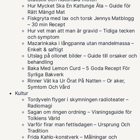
Hur Mycket Ska En Kattunge Äta – Guide för
Rätt Mängd Mat
Fiskgryta med lax och torsk Jennys Matblogg
– 30 min Recept
Hur vet man att man är gravid – Tidiga tecken
och symptom
Mazarinkaka i långpanna utan mandelmassa –
Enkelt & saftigt
Utslag på ollonet bilder – Guide till orsaker och
behandling
Baka Med Lemon Curd – 5 Goda Recept För
Syrliga Bakverk
Rinner Vät ka Ur Örat På Natten – Or aker,
Symtom Och Vård
Kultur
Tordyveln flyger i skymningen radioteater –
Radiomagi
Sagan om ringen ordning – Visningsguide för
Tolkiens Värld
Varför firar man fettisdagen – Ursprung Och
Tradition
Frida Kahlo-konstverk – Målningar och