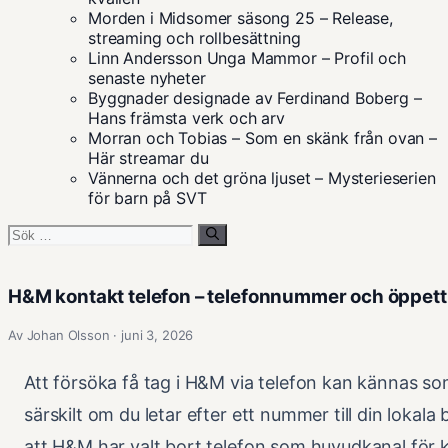
Morden i Midsomer säsong 25 – Release,
streaming och rollbesättning
Linn Andersson Unga Mammor – Profil och
senaste nyheter
Byggnader designade av Ferdinand Boberg –
Hans främsta verk och arv
Morran och Tobias – Som en skänk från ovan –
Här streamar du
Vännerna och det gröna ljuset – Mysterieserien
för barn på SVT
Sök
efter:
H&M kontakt telefon – telefonnummer och öppetti
Av Johan Olsson · juni 3, 2026
Att försöka få tag i H&M via telefon kan kännas so
särskilt om du letar efter ett nummer till din lokala
att H&M har valt bort telefon som huvudkanal för k