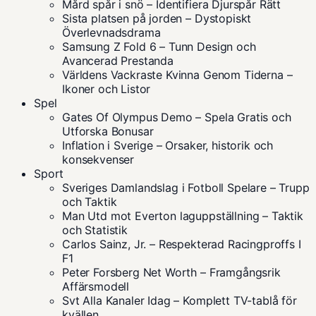
Mård spår i snö – Identifiera Djurspår Rätt
Sista platsen på jorden – Dystopiskt
Överlevnadsdrama
Samsung Z Fold 6 – Tunn Design och
Avancerad Prestanda
Världens Vackraste Kvinna Genom Tiderna –
Ikoner och Listor
Spel
Gates Of Olympus Demo – Spela Gratis och
Utforska Bonusar
Inflation i Sverige – Orsaker, historik och
konsekvenser
Sport
Sveriges Damlandslag i Fotboll Spelare – Trupp
och Taktik
Man Utd mot Everton laguppställning – Taktik
och Statistik
Carlos Sainz, Jr. – Respekterad Racingproffs I
F1
Peter Forsberg Net Worth – Framgångsrik
Affärsmodell
Svt Alla Kanaler Idag – Komplett TV-tablå för
kvällen