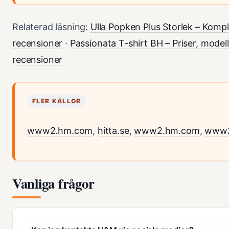
Relaterad läsning:
Ulla Popken Plus Storlek – Komp
recensioner
·
Passionata T-shirt BH – Priser, modell
recensioner
FLER KÄLLOR
www2.hm.com
,
hitta.se
,
www2.hm.com
,
www2
Vanliga frågor