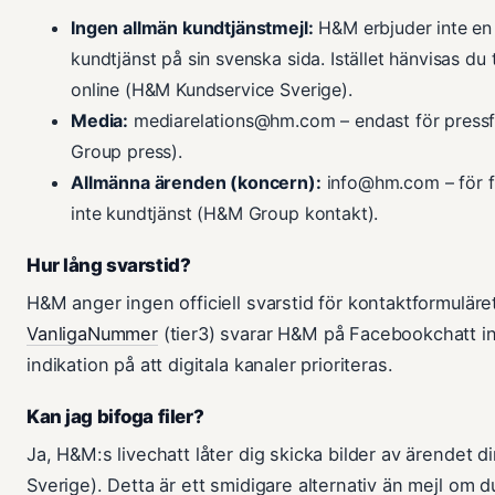
Ingen allmän kundtjänstmejl:
H&M erbjuder inte en o
kundtjänst på sin svenska sida. Istället hänvisas du 
online (H&M Kundservice Sverige).
Media:
mediarelations@hm.com – endast för press
Group press).
Allmänna ärenden (koncern):
info@hm.com – för 
inte kundtjänst (H&M Group kontakt).
Hur lång svarstid?
H&M anger ingen officiell svarstid för kontaktformuläre
VanligaNummer
(tier3) svarar H&M på Facebookchatt i
indikation på att digitala kanaler prioriteras.
Kan jag bifoga filer?
Ja, H&M:s livechatt låter dig skicka bilder av ärendet 
Sverige). Detta är ett smidigare alternativ än mejl om d