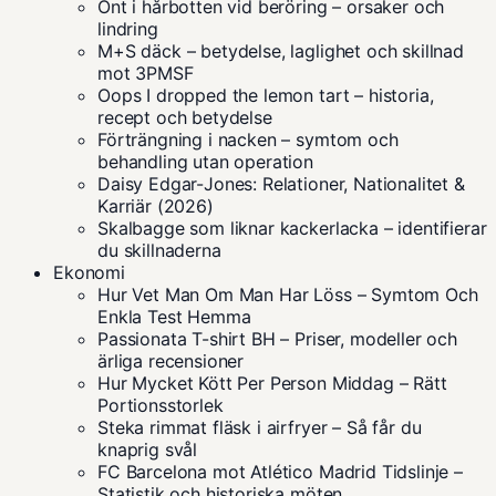
Ont i hårbotten vid beröring – orsaker och
lindring
M+S däck – betydelse, laglighet och skillnad
mot 3PMSF
Oops I dropped the lemon tart – historia,
recept och betydelse
Förträngning i nacken – symtom och
behandling utan operation
Daisy Edgar-Jones: Relationer, Nationalitet &
Karriär (2026)
Skalbagge som liknar kackerlacka – identifierar
du skillnaderna
Ekonomi
Hur Vet Man Om Man Har Löss – Symtom Och
Enkla Test Hemma
Passionata T-shirt BH – Priser, modeller och
ärliga recensioner
Hur Mycket Kött Per Person Middag – Rätt
Portionsstorlek
Steka rimmat fläsk i airfryer – Så får du
knaprig svål
FC Barcelona mot Atlético Madrid Tidslinje –
Statistik och historiska möten