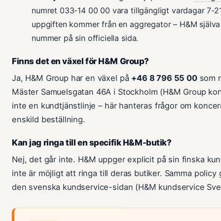
numret 033-14 00 00 vara tillgängligt vardagar 7-2
uppgiften kommer från en aggregator – H&M själva v
nummer på sin officiella sida.
Finns det en växel för H&M Group?
Ja, H&M Group har en växel på
+46 8 796 55 00
som n
Mäster Samuelsgatan 46A i Stockholm (H&M Group kont
inte en kundtjänstlinje – här hanteras frågor om konce
enskild beställning.
Kan jag ringa till en specifik H&M-butik?
Nej, det går inte. H&M uppger explicit på sin finska ku
inte är möjligt att ringa till deras butiker. Samma policy 
den svenska kundservice-sidan (H&M kundservice Sver