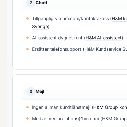
Chatt
2
Tillgänglig via hm.com/kontakta-oss (
H&M ku
Sverige
)
AI-assistent dygnet runt (
H&M AI-assistent
)
Ersätter telefonsupport (H&M Kundservice Sv
Mejl
3
Ingen allmän kundtjänstmejl (
H&M Group kon
Media: mediarelations@hm.com (H&M Group 