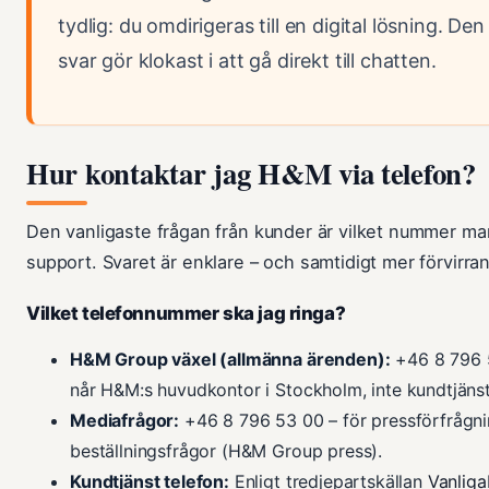
tydlig: du omdirigeras till en digital lösning. De
svar gör klokast i att gå direkt till chatten.
Hur kontaktar jag H&M via telefon?
Den vanligaste frågan från kunder är vilket nummer man 
support. Svaret är enklare – och samtidigt mer förvirran
Vilket telefonnummer ska jag ringa?
H&M Group växel (allmänna ärenden):
+46 8 796 
når H&M:s huvudkontor i Stockholm, inte kundtjäns
Mediafrågor:
+46 8 796 53 00 – för pressförfrågnin
beställningsfrågor (H&M Group press).
Kundtjänst telefon:
Enligt tredjepartskällan
Vanlig