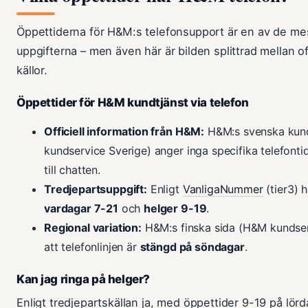
Öppettiderna för H&M:s telefonsupport är en av de me
uppgifterna – men även här är bilden splittrad mellan offi
källor.
Öppettider för H&M kundtjänst via telefon
Officiell information från H&M:
H&M:s svenska kun
kundservice Sverige) anger inga specifika telefontid
till chatten.
Tredjepartsuppgift:
Enligt
VanligaNummer
(tier3) h
vardagar 7-21
och
helger 9-19
.
Regional variation:
H&M:s finska sida (H&M kundser
att telefonlinjen är
stängd på söndagar
.
Kan jag ringa på helger?
Enligt tredjepartskällan ja, med öppettider 9-19 på lör