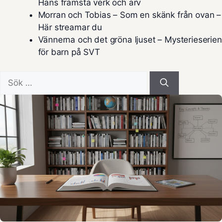
Hans främsta verk och arv
Morran och Tobias – Som en skänk från ovan –
Här streamar du
Vännerna och det gröna ljuset – Mysterieserien
för barn på SVT
Sök
efter: