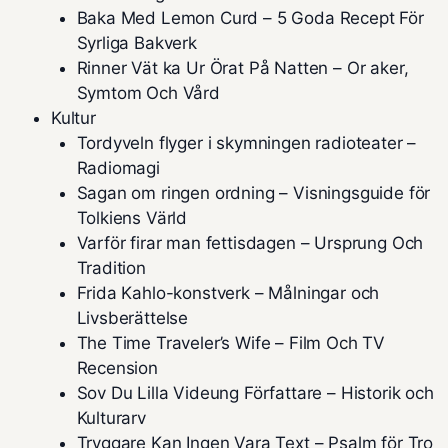
Baka Med Lemon Curd – 5 Goda Recept För
Syrliga Bakverk
Rinner Vät ka Ur Örat På Natten – Or aker,
Symtom Och Vård
Kultur
Tordyveln flyger i skymningen radioteater –
Radiomagi
Sagan om ringen ordning – Visningsguide för
Tolkiens Värld
Varför firar man fettisdagen – Ursprung Och
Tradition
Frida Kahlo-konstverk – Målningar och
Livsberättelse
The Time Traveler’s Wife – Film Och TV
Recension
Sov Du Lilla Videung Författare – Historik och
Kulturarv
Tryggare Kan Ingen Vara Text – Psalm för Tro