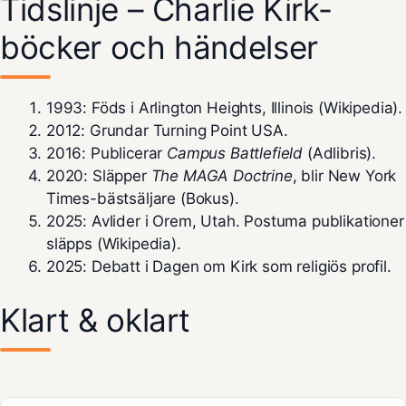
Tidslinje – Charlie Kirk-
böcker och händelser
1993
: Föds i Arlington Heights, Illinois (
Wikipedia
).
2012
: Grundar Turning Point USA.
2016
: Publicerar
Campus Battlefield
(
Adlibris
).
2020
: Släpper
The MAGA Doctrine
, blir New York
Times-bästsäljare (
Bokus
).
2025
: Avlider i Orem, Utah. Postuma publikationer
släpps (Wikipedia).
2025
: Debatt i Dagen om Kirk som religiös profil.
Klart & oklart