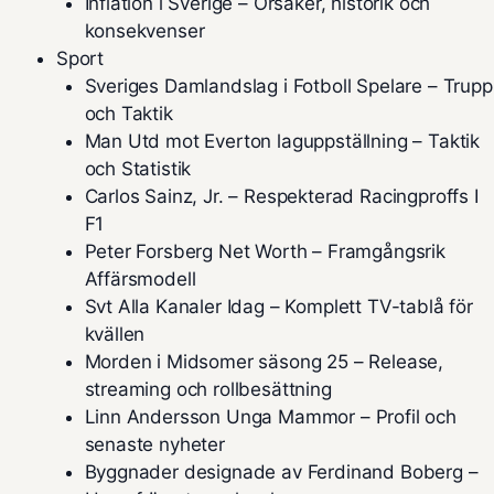
Inflation i Sverige – Orsaker, historik och
konsekvenser
Sport
Sveriges Damlandslag i Fotboll Spelare – Trupp
och Taktik
Man Utd mot Everton laguppställning – Taktik
och Statistik
Carlos Sainz, Jr. – Respekterad Racingproffs I
F1
Peter Forsberg Net Worth – Framgångsrik
Affärsmodell
Svt Alla Kanaler Idag – Komplett TV-tablå för
kvällen
Morden i Midsomer säsong 25 – Release,
streaming och rollbesättning
Linn Andersson Unga Mammor – Profil och
senaste nyheter
Byggnader designade av Ferdinand Boberg –