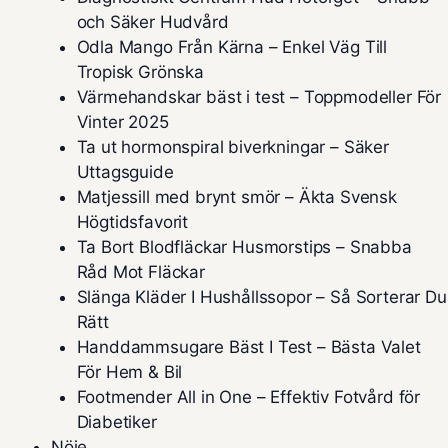
och Säker Hudvård
Odla Mango Från Kärna – Enkel Väg Till
Tropisk Grönska
Värmehandskar bäst i test – Toppmodeller För
Vinter 2025
Ta ut hormonspiral biverkningar – Säker
Uttagsguide
Matjessill med brynt smör – Äkta Svensk
Högtidsfavorit
Ta Bort Blodfläckar Husmorstips – Snabba
Råd Mot Fläckar
Slänga Kläder I Hushållssopor – Så Sorterar Du
Rätt
Handdammsugare Bäst I Test – Bästa Valet
För Hem & Bil
Footmender All in One – Effektiv Fotvård för
Diabetiker
Nöje