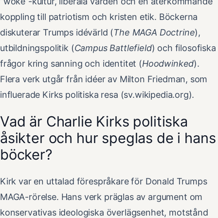
”woke”-kultur, liberala värden och en återkommande
koppling till patriotism och kristen etik. Böckerna
diskuterar Trumps idévärld (
The MAGA Doctrine
),
utbildningspolitik (
Campus Battlefield
) och filosofiska
frågor kring sanning och identitet (
Hoodwinked
).
Flera verk utgår från idéer av Milton Friedman, som
influerade Kirks politiska resa (sv.wikipedia.org).
Vad är Charlie Kirks politiska
åsikter och hur speglas de i hans
böcker?
Kirk var en uttalad förespråkare för Donald Trumps
MAGA-rörelse. Hans verk präglas av argument om
konservativas ideologiska överlägsenhet, motstånd