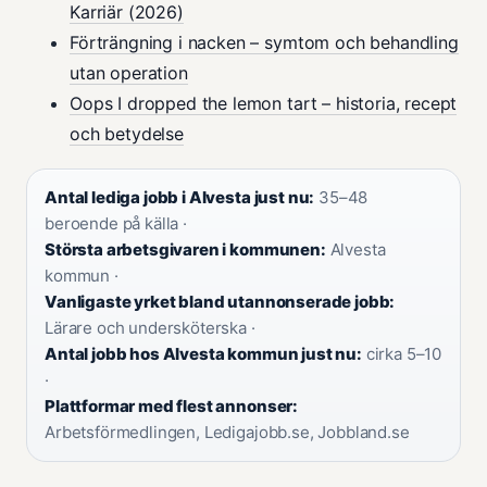
Karriär (2026)
Förträngning i nacken – symtom och behandling
utan operation
Oops I dropped the lemon tart – historia, recept
och betydelse
Antal lediga jobb i Alvesta just nu:
35–48
beroende på källa ·
Största arbetsgivaren i kommunen:
Alvesta
kommun ·
Vanligaste yrket bland utannonserade jobb:
Lärare och undersköterska ·
Antal jobb hos Alvesta kommun just nu:
cirka 5–10
·
Plattformar med flest annonser:
Arbetsförmedlingen, Ledigajobb.se, Jobbland.se