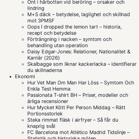
Ont i hårbotten vid beröring – orsaker och
lindring
M+S däck – betydelse, laglighet och skillnad
mot 3PMSF
Oops I dropped the lemon tart – historia,
recept och betydelse
Förträngning i nacken – symtom och
behandling utan operation
Daisy Edgar-Jones: Relationer, Nationalitet &
Karriär (2026)
Skalbagge som liknar kackerlacka – identifierar
du skillnaderna
Ekonomi
Hur Vet Man Om Man Har Löss – Symtom Och
Enkla Test Hemma
Passionata T-shirt BH – Priser, modeller och
ärliga recensioner
Hur Mycket Kött Per Person Middag – Rätt
Portionsstorlek
Steka rimmat fläsk i airfryer – Så får du
knaprig svål
FC Barcelona mot Atlético Madrid Tidslinje –
Statistik och historiska möten