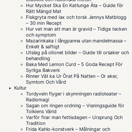
Hur Mycket Ska En Kattunge Äta – Guide för
Rätt Mängd Mat
Fiskgryta med lax och torsk Jennys Matblogg
– 30 min Recept
Hur vet man att man är gravid – Tidiga tecken
och symptom
Mazarinkaka i långpanna utan mandelmassa –
Enkelt & saftigt
Utslag på ollonet bilder – Guide till orsaker och
behandling
Baka Med Lemon Curd – 5 Goda Recept För
Syrliga Bakverk
Rinner Vät ka Ur Örat På Natten – Or aker,
Symtom Och Vård
Kultur
Tordyveln flyger i skymningen radioteater –
Radiomagi
Sagan om ringen ordning – Visningsguide för
Tolkiens Värld
Varför firar man fettisdagen – Ursprung Och
Tradition
Frida Kahlo-konstverk – Målningar och