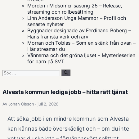
Morden i Midsomer säsong 25 – Release,
streaming och rollbesättning
Linn Andersson Unga Mammor – Profil och
senaste nyheter
Byggnader designade av Ferdinand Boberg –
Hans främsta verk och arv
Morran och Tobias – Som en skänk från ovan –
Här streamar du
Vännerna och det gröna ljuset – Mysterieserien
för barn på SVT
Sök
efter:
Alvesta kommun lediga jobb – hitta rätt tjänst
Av Johan Olsson · juli 2, 2026
Att söka jobb i en mindre kommun som Alvesta
kan kännas både överskådligt och – om du inte
vet var du ska leta – förvånansvärt splittrat.