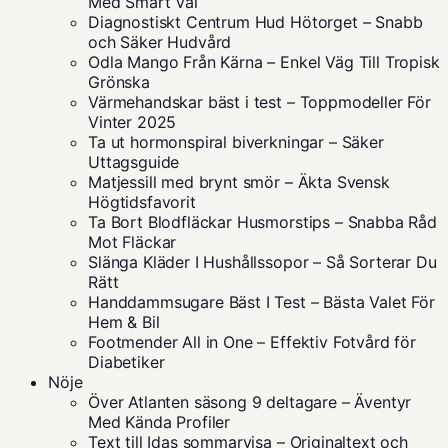
Med Smart Val
Diagnostiskt Centrum Hud Hötorget – Snabb
och Säker Hudvård
Odla Mango Från Kärna – Enkel Väg Till Tropisk
Grönska
Värmehandskar bäst i test – Toppmodeller För
Vinter 2025
Ta ut hormonspiral biverkningar – Säker
Uttagsguide
Matjessill med brynt smör – Äkta Svensk
Högtidsfavorit
Ta Bort Blodfläckar Husmorstips – Snabba Råd
Mot Fläckar
Slänga Kläder I Hushållssopor – Så Sorterar Du
Rätt
Handdammsugare Bäst I Test – Bästa Valet För
Hem & Bil
Footmender All in One – Effektiv Fotvård för
Diabetiker
Nöje
Över Atlanten säsong 9 deltagare – Äventyr
Med Kända Profiler
Text till Idas sommarvisa – Originaltext och