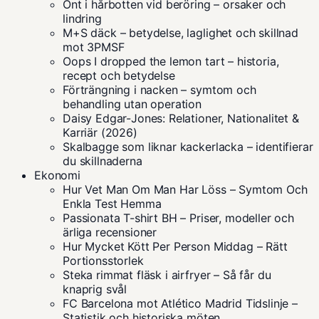
Ont i hårbotten vid beröring – orsaker och
lindring
M+S däck – betydelse, laglighet och skillnad
mot 3PMSF
Oops I dropped the lemon tart – historia,
recept och betydelse
Förträngning i nacken – symtom och
behandling utan operation
Daisy Edgar-Jones: Relationer, Nationalitet &
Karriär (2026)
Skalbagge som liknar kackerlacka – identifierar
du skillnaderna
Ekonomi
Hur Vet Man Om Man Har Löss – Symtom Och
Enkla Test Hemma
Passionata T-shirt BH – Priser, modeller och
ärliga recensioner
Hur Mycket Kött Per Person Middag – Rätt
Portionsstorlek
Steka rimmat fläsk i airfryer – Så får du
knaprig svål
FC Barcelona mot Atlético Madrid Tidslinje –
Statistik och historiska möten