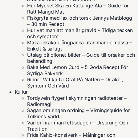
Hur Mycket Ska En Kattunge Äta – Guide för
Rätt Mängd Mat
Fiskgryta med lax och torsk Jennys Matblogg
– 30 min Recept
Hur vet man att man är gravid – Tidiga tecken
och symptom
Mazarinkaka i långpanna utan mandelmassa –
Enkelt & saftigt
Utslag på ollonet bilder – Guide till orsaker och
behandling
Baka Med Lemon Curd – 5 Goda Recept För
Syrliga Bakverk
Rinner Vät ka Ur Örat På Natten – Or aker,
Symtom Och Vård
Kultur
Tordyveln flyger i skymningen radioteater –
Radiomagi
Sagan om ringen ordning – Visningsguide för
Tolkiens Värld
Varför firar man fettisdagen – Ursprung Och
Tradition
Frida Kahlo-konstverk – Målningar och