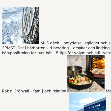
M+S däck – betydelse, laglighet och s
3PMSF
Ont i hårbotten vid beröring – orsaker och lindring
håruppsättning för tunt hår – 5 tips för volym och stil
Nann
Robin Grönvall – familj och relation
Ma