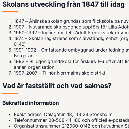
Skolans utveckling från 1847 till idag
1847
–
Åhlinska skolan
grundas som flickskola på nuv
1907
– Nuvarande skolbyggnad uppförs för Lilla Adolf
1960–1992
– Ingår som del i Adolf Fredriks rektorso
1974
– Skolan registreras som självständig enhet (org
0142)
1991–1992
– Omfattande ombyggnad under ledning av
Bergqrantz
1992
– Bli egen grundskola för årskurs 1–6 efter att tid
annan organisation
1997–2007
– Tillhör Norrmalms skoldistrikt
Vad är fastställt och vad saknas?
Bekräftad information
Exakt adress: Dalagatan 18, 113 24 Stockholm
Telefonnummer 08-508 44 180 och officiell e-postad
Organisationsnummer 212000-0142 och huvudman St