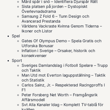
Mård spår i snö – Identifiera Djurspår Rätt
Sista platsen på jorden – Dystopiskt
Överlevnadsdrama
Samsung Z Fold 6 – Tunn Design och
Avancerad Prestanda
Världens Vackraste Kvinna Genom Tiderna –
Ikoner och Listor
Spel
Gates Of Olympus Demo – Spela Gratis och
Utforska Bonusar
Inflation i Sverige – Orsaker, historik och
konsekvenser
Sport
Sveriges Damlandslag i Fotboll Spelare – Trupp
och Taktik
Man Utd mot Everton laguppställning – Taktik
och Statistik
Carlos Sainz, Jr. – Respekterad Racingproffs I
F1
Peter Forsberg Net Worth – Framgångsrik
Affärsmodell
Svt Alla Kanaler Idag – Komplett TV-tablå för
kvällen