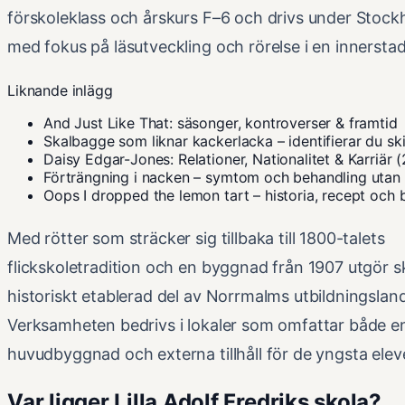
förskoleklass och årskurs F–6 och drivs under Stock
med fokus på läsutveckling och rörelse i en innerstad
Liknande inlägg
And Just Like That: säsonger, kontroverser & framtid
Skalbagge som liknar kackerlacka – identifierar du sk
Daisy Edgar-Jones: Relationer, Nationalitet & Karriär 
Förträngning i nacken – symtom och behandling utan
Oops I dropped the lemon tart – historia, recept och 
Med rötter som sträcker sig tillbaka till 1800-talets
flickskoletradition och en byggnad från 1907 utgör s
historiskt etablerad del av Norrmalms utbildningslan
Verksamheten bedrivs i lokaler som omfattar både 
huvudbyggnad och externa tillhåll för de yngsta elev
Var ligger Lilla Adolf Fredriks skola?