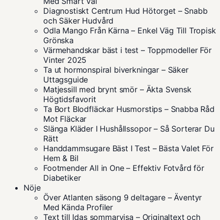
Med Smart Val
Diagnostiskt Centrum Hud Hötorget – Snabb
och Säker Hudvård
Odla Mango Från Kärna – Enkel Väg Till Tropisk
Grönska
Värmehandskar bäst i test – Toppmodeller För
Vinter 2025
Ta ut hormonspiral biverkningar – Säker
Uttagsguide
Matjessill med brynt smör – Äkta Svensk
Högtidsfavorit
Ta Bort Blodfläckar Husmorstips – Snabba Råd
Mot Fläckar
Slänga Kläder I Hushållssopor – Så Sorterar Du
Rätt
Handdammsugare Bäst I Test – Bästa Valet För
Hem & Bil
Footmender All in One – Effektiv Fotvård för
Diabetiker
Nöje
Över Atlanten säsong 9 deltagare – Äventyr
Med Kända Profiler
Text till Idas sommarvisa – Originaltext och