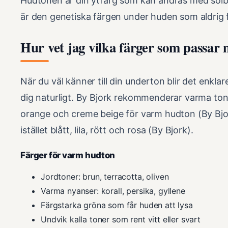
Hudtonen är din ytfärg som kan ändras med so
är den genetiska färgen under huden som aldrig 
Hur vet jag vilka färger som passar 
När du väl känner till din underton blir det enklare
dig naturligt. By Bjork rekommenderar varma ton
orange och creme beige för varm hudton (By Bjor
istället blått, lila, rött och rosa (By Bjork).
Färger för varm hudton
Jordtoner: brun, terracotta, oliven
Varma nyanser: korall, persika, gyllene
Färgstarka gröna som får huden att lysa
Undvik kalla toner som rent vitt eller svart