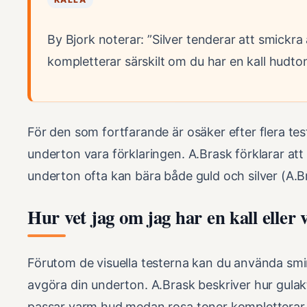
By Bjork noterar: ”Silver tenderar att smickra 
kompletterar särskilt om du har en kall hudton
För den som fortfarande är osäker efter flera tes
underton vara förklaringen. A.Brask förklarar at
underton ofta kan bära både guld och silver (A.B
Hur vet jag om jag har en kall eller
Förutom de visuella testerna kan du använda smi
avgöra din underton. A.Brask beskriver hur gula
passar varm hud medan rosa toner kompletterar k