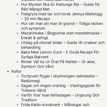
Hur Mycket Ska En Kattunge Äta – Guide för
Rätt Mängd Mat
Fiskgryta med lax och torsk Jennys Matblogg
– 30 min Recept
Hur vet man att man är gravid – Tidiga tecken
och symptom
Mazarinkaka i långpanna utan mandelmassa –
Enkelt & saftigt
Utslag på ollonet bilder – Guide till orsaker och
behandling
Baka Med Lemon Curd – 5 Goda Recept För
Syrliga Bakverk
Rinner Vät ka Ur Örat På Natten – Or aker,
Symtom Och Vård
Kultur
Tordyveln flyger i skymningen radioteater –
Radiomagi
Sagan om ringen ordning – Visningsguide för
Tolkiens Värld
Varför firar man fettisdagen – Ursprung Och
Tradition
Frida Kahlo-konstverk – Målningar och