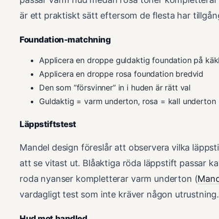
är ett praktiskt sätt eftersom de flesta har tillgån
Foundation-matchning
Applicera en droppe guldaktig foundation på käkl
Applicera en droppe rosa foundation bredvid
Den som ”försvinner” in i huden är rätt val
Guldaktig = varm underton, rosa = kall underton
Läppstiftstest
Mandel design föreslår att observera vilka läppst
att se vitast ut. Blåaktiga röda läppstift passar
roda nyanser kompletterar varm underton (
Mand
vardagligt test som inte kräver någon utrustning
Hud mot handled