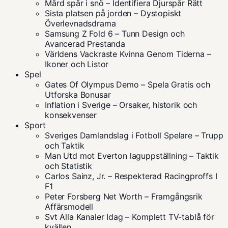
Mård spår i snö – Identifiera Djurspår Rätt
Sista platsen på jorden – Dystopiskt
Överlevnadsdrama
Samsung Z Fold 6 – Tunn Design och
Avancerad Prestanda
Världens Vackraste Kvinna Genom Tiderna –
Ikoner och Listor
Spel
Gates Of Olympus Demo – Spela Gratis och
Utforska Bonusar
Inflation i Sverige – Orsaker, historik och
konsekvenser
Sport
Sveriges Damlandslag i Fotboll Spelare – Trupp
och Taktik
Man Utd mot Everton laguppställning – Taktik
och Statistik
Carlos Sainz, Jr. – Respekterad Racingproffs I
F1
Peter Forsberg Net Worth – Framgångsrik
Affärsmodell
Svt Alla Kanaler Idag – Komplett TV-tablå för
kvällen