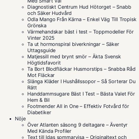
Med Smart Val
Diagnostiskt Centrum Hud Hötorget – Snabb
och Säker Hudvård
Odla Mango Från Kärna – Enkel Väg Till Tropisk
Grönska
Värmehandskar bäst i test – Toppmodeller För
Vinter 2025
Ta ut hormonspiral biverkningar – Säker
Uttagsguide
Matjessill med brynt smör – Äkta Svensk
Högtidsfavorit
Ta Bort Blodfläckar Husmorstips – Snabba Råd
Mot Fläckar
Slänga Kläder I Hushållssopor – Så Sorterar Du
Rätt
Handdammsugare Bäst I Test – Bästa Valet För
Hem & Bil
Footmender All in One – Effektiv Fotvård för
Diabetiker
Nöje
Över Atlanten säsong 9 deltagare – Äventyr
Med Kända Profiler
Text till Idas sommarvisa – Originaltext och