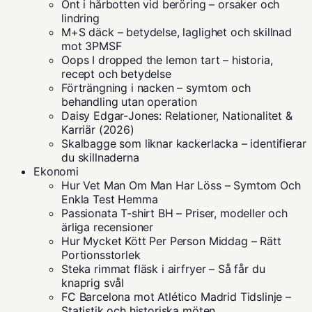
Ont i hårbotten vid beröring – orsaker och
lindring
M+S däck – betydelse, laglighet och skillnad
mot 3PMSF
Oops I dropped the lemon tart – historia,
recept och betydelse
Förträngning i nacken – symtom och
behandling utan operation
Daisy Edgar-Jones: Relationer, Nationalitet &
Karriär (2026)
Skalbagge som liknar kackerlacka – identifierar
du skillnaderna
Ekonomi
Hur Vet Man Om Man Har Löss – Symtom Och
Enkla Test Hemma
Passionata T-shirt BH – Priser, modeller och
ärliga recensioner
Hur Mycket Kött Per Person Middag – Rätt
Portionsstorlek
Steka rimmat fläsk i airfryer – Så får du
knaprig svål
FC Barcelona mot Atlético Madrid Tidslinje –
Statistik och historiska möten