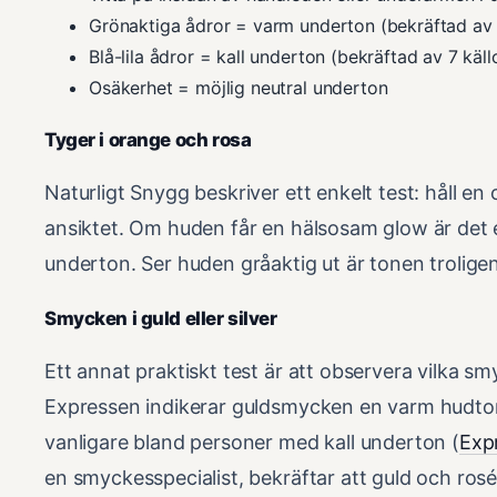
Grönaktiga ådror = varm underton (bekräftad av 7
Blå-lila ådror = kall underton (bekräftad av 7 käll
Osäkerhet = möjlig neutral underton
Tyger i orange och rosa
Naturligt Snygg beskriver ett enkelt test: håll en
ansiktet. Om huden får en hälsosam glow är det 
underton. Ser huden gråaktig ut är tonen troligen 
Smycken i guld eller silver
Ett annat praktiskt test är att observera vilka smy
Expressen indikerar guldsmycken en varm hudto
vanligare bland personer med kall underton (
Exp
en smyckesspecialist, bekräftar att guld och ros