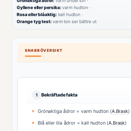
Grönaktiga ådror:
varm underton ·
Gyllene eller persika:
varm hudton ·
Rosa eller blåaktig:
kall hudton ·
Orange tyg test:
varm ton ser bättre ut
SNABBÖVERSIKT
Bekräftade fakta
1
Grönaktiga ådror = varm hudton (
A.Brask
)
Blå eller lila ådror = kall hudton (
A.Brask
)