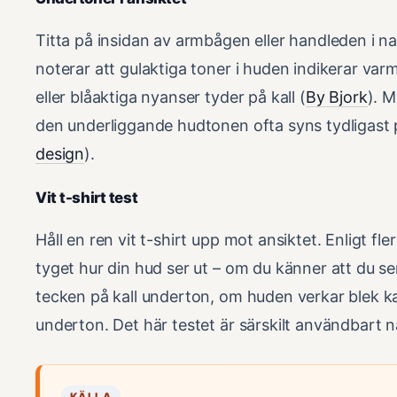
Titta på insidan av armbågen eller handleden i natu
noterar att gulaktiga toner i huden indikerar v
eller blåaktiga nyanser tyder på kall (
By Bjork
). M
den underliggande hudtonen ofta syns tydligast 
design
).
Vit t-shirt test
Håll en ren vit t-shirt upp mot ansiktet. Enligt fler
tyget hur din hud ser ut – om du känner att du ser
tecken på kall underton, om huden verkar blek k
underton. Det här testet är särskilt användbart nä
KÄLLA