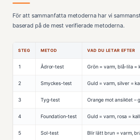
För att sammanfatta metoderna har vi sammanstä
baserad på de mest verifierade metoderna.
STEG
METOD
VAD DU LETAR EFTER
1
Ådror-test
Grön = varm, blå-lila = k
2
Smyckes-test
Guld = varm, silver = ka
3
Tyg-test
Orange mot ansiktet – 
4
Foundation-test
Guld = varm, rosa = kal
5
Sol-test
Blir lätt brun = varm, br