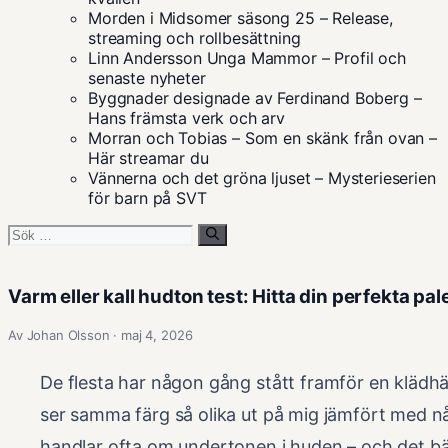
Morden i Midsomer säsong 25 – Release,
streaming och rollbesättning
Linn Andersson Unga Mammor – Profil och
senaste nyheter
Byggnader designade av Ferdinand Boberg –
Hans främsta verk och arv
Morran och Tobias – Som en skänk från ovan –
Här streamar du
Vännerna och det gröna ljuset – Mysterieserien
för barn på SVT
Sök
efter:
Varm eller kall hudton test: Hitta din perfekta pal
Av Johan Olsson · maj 4, 2026
De flesta har någon gång stått framför en klädh
ser samma färg så olika ut på mig jämfört med 
handlar ofta om undertonen i huden – och det bäs