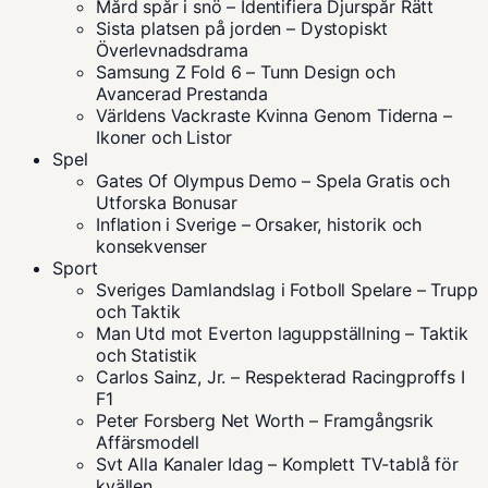
Mård spår i snö – Identifiera Djurspår Rätt
Sista platsen på jorden – Dystopiskt
Överlevnadsdrama
Samsung Z Fold 6 – Tunn Design och
Avancerad Prestanda
Världens Vackraste Kvinna Genom Tiderna –
Ikoner och Listor
Spel
Gates Of Olympus Demo – Spela Gratis och
Utforska Bonusar
Inflation i Sverige – Orsaker, historik och
konsekvenser
Sport
Sveriges Damlandslag i Fotboll Spelare – Trupp
och Taktik
Man Utd mot Everton laguppställning – Taktik
och Statistik
Carlos Sainz, Jr. – Respekterad Racingproffs I
F1
Peter Forsberg Net Worth – Framgångsrik
Affärsmodell
Svt Alla Kanaler Idag – Komplett TV-tablå för
kvällen