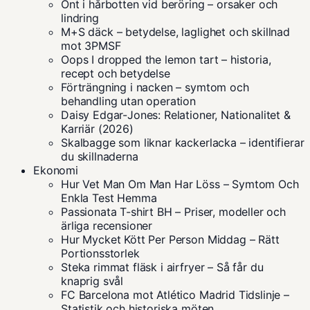
Ont i hårbotten vid beröring – orsaker och
lindring
M+S däck – betydelse, laglighet och skillnad
mot 3PMSF
Oops I dropped the lemon tart – historia,
recept och betydelse
Förträngning i nacken – symtom och
behandling utan operation
Daisy Edgar-Jones: Relationer, Nationalitet &
Karriär (2026)
Skalbagge som liknar kackerlacka – identifierar
du skillnaderna
Ekonomi
Hur Vet Man Om Man Har Löss – Symtom Och
Enkla Test Hemma
Passionata T-shirt BH – Priser, modeller och
ärliga recensioner
Hur Mycket Kött Per Person Middag – Rätt
Portionsstorlek
Steka rimmat fläsk i airfryer – Så får du
knaprig svål
FC Barcelona mot Atlético Madrid Tidslinje –
Statistik och historiska möten