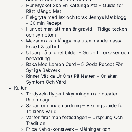
Hur Mycket Ska En Kattunge Äta – Guide för
Rätt Mängd Mat
Fiskgryta med lax och torsk Jennys Matblogg
– 30 min Recept
Hur vet man att man är gravid – Tidiga tecken
och symptom
Mazarinkaka i långpanna utan mandelmassa –
Enkelt & saftigt
Utslag på ollonet bilder – Guide till orsaker och
behandling
Baka Med Lemon Curd – 5 Goda Recept För
Syrliga Bakverk
Rinner Vät ka Ur Örat På Natten – Or aker,
Symtom Och Vård
Kultur
Tordyveln flyger i skymningen radioteater –
Radiomagi
Sagan om ringen ordning – Visningsguide för
Tolkiens Värld
Varför firar man fettisdagen – Ursprung Och
Tradition
Frida Kahlo-konstverk – Målningar och