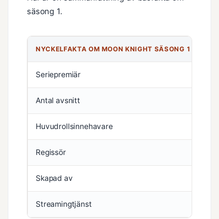
säsong 1.
NYCKELFAKTA OM MOON KNIGHT SÄSONG 1
DE
Seriepremiär
30
Antal avsnitt
6
Huvudrollsinnehavare
Osc
Regissör
Moh
Skapad av
Jer
Streamingtjänst
Di