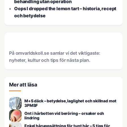
behandling utan operation
Oops I dropped the lemon tart – historia, recept
och betydelse
På omvarldskoll.se samlar vi det viktigaste:
nyheter, kultur och tips för nästa plan.
Mer att läsa
M+S däck – betydelse, laglighet och skillnad mot
3PMSF
Ont i hårbotten vid beröring – orsaker och
lindring
Enkel håruppsättning för tunt hår – 5 tips för