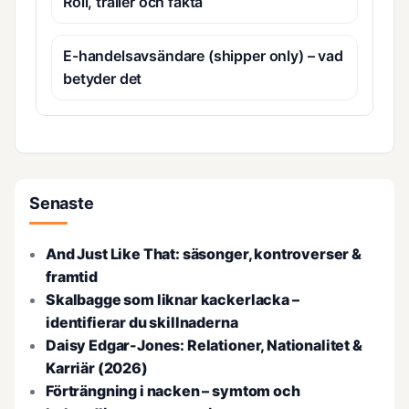
Roll, trailer och fakta
E-handelsavsändare (shipper only) – vad
betyder det
Senaste
And Just Like That: säsonger, kontroverser &
framtid
Skalbagge som liknar kackerlacka –
identifierar du skillnaderna
Daisy Edgar-Jones: Relationer, Nationalitet &
Karriär (2026)
Förträngning i nacken – symtom och