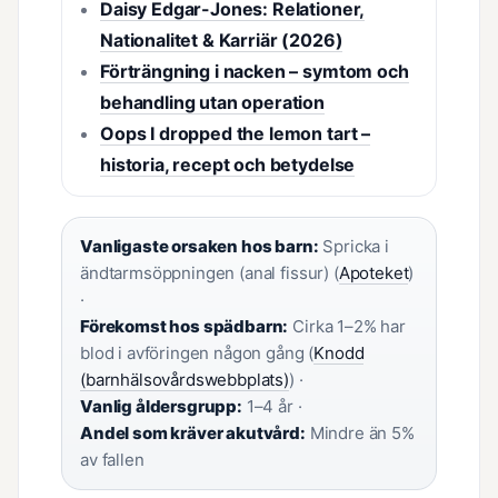
Daisy Edgar-Jones: Relationer,
Nationalitet & Karriär (2026)
Förträngning i nacken – symtom och
behandling utan operation
Oops I dropped the lemon tart –
historia, recept och betydelse
Vanligaste orsaken hos barn:
Spricka i
ändtarmsöppningen (anal fissur) (
Apoteket
)
·
Förekomst hos spädbarn:
Cirka 1–2% har
blod i avföringen någon gång (
Knodd
(barnhälsovårdswebbplats)
) ·
Vanlig åldersgrupp:
1–4 år ·
Andel som kräver akutvård:
Mindre än 5%
av fallen