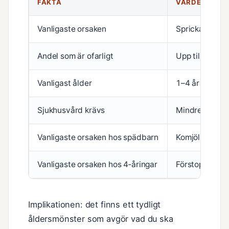
FAKTA
VÄRDE
Vanligaste orsaken
Spricka i änd
Andel som är ofarligt
Upp till 90%
Vanligast ålder
1–4 år
Sjukhusvård krävs
Mindre än 5%
Vanligaste orsaken hos spädbarn
Komjölksallergi
Vanligaste orsaken hos 4‑åringar
Förstoppning 
Implikationen: det finns ett tydligt
åldersmönster som avgör vad du ska