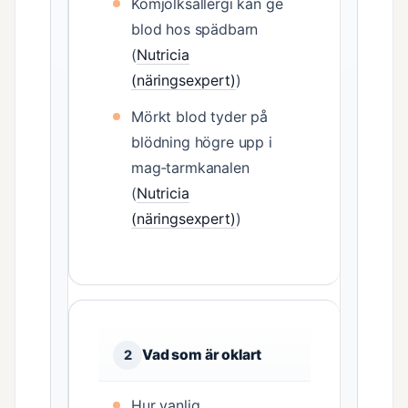
Komjölksallergi kan ge
blod hos spädbarn
(
Nutricia
(näringsexpert)
)
Mörkt blod tyder på
blödning högre upp i
mag‑tarmkanalen
(
Nutricia
(näringsexpert)
)
Vad som är oklart
2
Hur vanlig