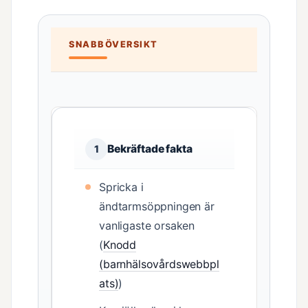
SNABBÖVERSIKT
Bekräftade fakta
1
Spricka i
ändtarmsöppningen är
vanligaste orsaken
(
Knodd
(barnhälsovårdswebbpl
ats)
)