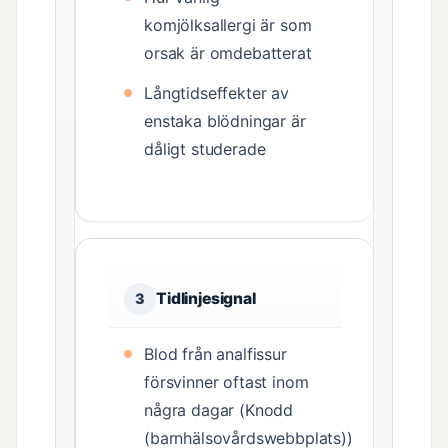
komjölksallergi är som
orsak är omdebatterat
Långtidseffekter av
enstaka blödningar är
dåligt studerade
Tidlinjesignal
3
Blod från analfissur
försvinner oftast inom
några dagar (Knodd
(barnhälsovårdswebbplats))