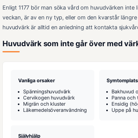
Enligt 1177 bör man söka vård om huvudvärken inte li
veckan, är av en ny typ, eller om den kvarstår längr
huvudvärk är alltid en anledning att kontakta sjukvår
Huvudvärk som inte går över med värk
Vanliga orsaker
Symtomplats
Spänningshuvudvärk
Bakhuvud o
Cervikogen huvudvärk
Panna och t
Migrän och kluster
Ensidig (hö
Läkemedelsöveranvändning
Uppe på h
Självhjälp