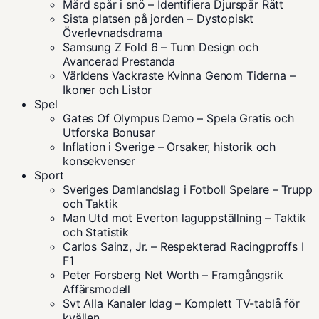
Mård spår i snö – Identifiera Djurspår Rätt
Sista platsen på jorden – Dystopiskt
Överlevnadsdrama
Samsung Z Fold 6 – Tunn Design och
Avancerad Prestanda
Världens Vackraste Kvinna Genom Tiderna –
Ikoner och Listor
Spel
Gates Of Olympus Demo – Spela Gratis och
Utforska Bonusar
Inflation i Sverige – Orsaker, historik och
konsekvenser
Sport
Sveriges Damlandslag i Fotboll Spelare – Trupp
och Taktik
Man Utd mot Everton laguppställning – Taktik
och Statistik
Carlos Sainz, Jr. – Respekterad Racingproffs I
F1
Peter Forsberg Net Worth – Framgångsrik
Affärsmodell
Svt Alla Kanaler Idag – Komplett TV-tablå för
kvällen