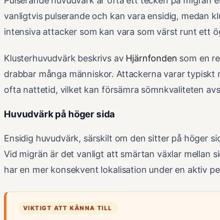
Pulserande huvudvärk är ofta ett tecken på migrän e
vanligtvis pulserande och kan vara ensidig, medan 
intensiva attacker som kan vara som värst runt ett ö
Klusterhuvudvärk beskrivs av
Hjärnfonden
som en rel
drabbar många människor. Attackerna varar typiskt m
ofta nattetid, vilket kan försämra sömnkvaliteten avs
Huvudvärk på höger sida
Ensidig huvudvärk, särskilt om den sitter på höger si
Vid migrän är det vanligt att smärtan växlar mellan 
har en mer konsekvent lokalisation under en aktiv pe
VIKTIGT ATT KÄNNA TILL