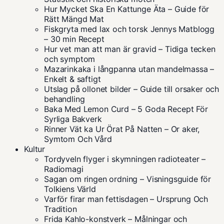
Hur Mycket Ska En Kattunge Äta – Guide för
Rätt Mängd Mat
Fiskgryta med lax och torsk Jennys Matblogg
– 30 min Recept
Hur vet man att man är gravid – Tidiga tecken
och symptom
Mazarinkaka i långpanna utan mandelmassa –
Enkelt & saftigt
Utslag på ollonet bilder – Guide till orsaker och
behandling
Baka Med Lemon Curd – 5 Goda Recept För
Syrliga Bakverk
Rinner Vät ka Ur Örat På Natten – Or aker,
Symtom Och Vård
Kultur
Tordyveln flyger i skymningen radioteater –
Radiomagi
Sagan om ringen ordning – Visningsguide för
Tolkiens Värld
Varför firar man fettisdagen – Ursprung Och
Tradition
Frida Kahlo-konstverk – Målningar och