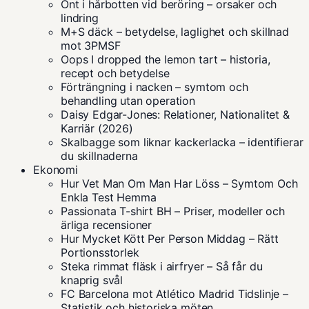
Ont i hårbotten vid beröring – orsaker och
lindring
M+S däck – betydelse, laglighet och skillnad
mot 3PMSF
Oops I dropped the lemon tart – historia,
recept och betydelse
Förträngning i nacken – symtom och
behandling utan operation
Daisy Edgar-Jones: Relationer, Nationalitet &
Karriär (2026)
Skalbagge som liknar kackerlacka – identifierar
du skillnaderna
Ekonomi
Hur Vet Man Om Man Har Löss – Symtom Och
Enkla Test Hemma
Passionata T-shirt BH – Priser, modeller och
ärliga recensioner
Hur Mycket Kött Per Person Middag – Rätt
Portionsstorlek
Steka rimmat fläsk i airfryer – Så får du
knaprig svål
FC Barcelona mot Atlético Madrid Tidslinje –
Statistik och historiska möten