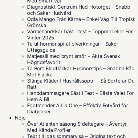
Med Smart Val
Diagnostiskt Centrum Hud Hötorget – Snabb
och Säker Hudvård
Odla Mango Från Kärna – Enkel Väg Till Tropisk
Grönska
Värmehandskar bäst i test – Toppmodeller För
Vinter 2025
Ta ut hormonspiral biverkningar – Säker
Uttagsguide
Matjessill med brynt smör – Äkta Svensk
Högtidsfavorit
Ta Bort Blodfläckar Husmorstips – Snabba Råd
Mot Fläckar
Slänga Kläder I Hushållssopor – Så Sorterar Du
Rätt
Handdammsugare Bäst I Test – Bästa Valet För
Hem & Bil
Footmender All in One – Effektiv Fotvård för
Diabetiker
Nöje
Över Atlanten säsong 9 deltagare – Äventyr
Med Kända Profiler
Text till Idas sommarvisa – Originaltext och