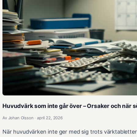
Huvudvärk som inte går över – Orsaker och när s
Av Johan Olsson · april 22, 2026
När huvudvärken inte ger med sig trots värktabletter 