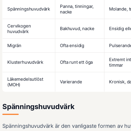
Panna, tinningar,
Spänningshuvudvärk
Molande, t
nacke
Cervikogen
Bakhuvud, nacke
Ensidig el
huvudvärk
Migrän
Ofta ensidig
Pulserande
Extremt in
Klusterhuvudvärk
Ofta runt ett öga
timmar
Läkemedelsutlöst
Varierande
Kronisk, d
(MOH)
Spänningshuvudvärk
Spänningshuvudvärk är den vanligaste formen av h