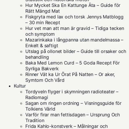
Hur Mycket Ska En Kattunge Äta – Guide för
Rätt Mängd Mat
Fiskgryta med lax och torsk Jennys Matblogg
– 30 min Recept
Hur vet man att man är gravid – Tidiga tecken
och symptom
Mazarinkaka i långpanna utan mandelmassa –
Enkelt & saftigt
Utslag på ollonet bilder – Guide till orsaker och
behandling
Baka Med Lemon Curd – 5 Goda Recept För
Syrliga Bakverk
Rinner Vät ka Ur Örat På Natten – Or aker,
Symtom Och Vård
Kultur
Tordyveln flyger i skymningen radioteater –
Radiomagi
Sagan om ringen ordning – Visningsguide för
Tolkiens Värld
Varför firar man fettisdagen – Ursprung Och
Tradition
Frida Kahlo-konstverk – Målningar och