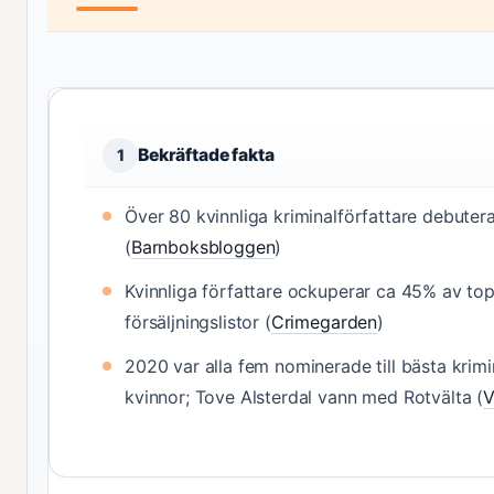
Bekräftade fakta
1
Över 80 kvinnliga kriminalförfattare debute
(
Barnboksbloggen
)
Kvinnliga författare ockuperar ca 45% av to
försäljningslistor (
Crimegarden
)
2020 var alla fem nominerade till bästa krim
kvinnor; Tove Alsterdal vann med Rotvälta (
V