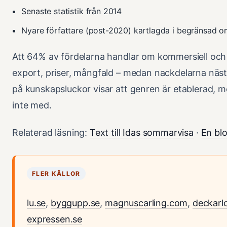
Senaste statistik från 2014
Nyare författare (post-2020) kartlagda i begränsad o
Att 64% av fördelarna handlar om kommersiell och 
export, priser, mångfald – medan nackdelarna näs
på kunskapsluckor visar att genren är etablerad, 
inte med.
Relaterad läsning:
Text till Idas sommarvisa
·
En bl
FLER KÄLLOR
lu.se
,
byggupp.se
,
magnuscarling.com
,
deckarl
expressen.se