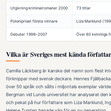
Utgivning kriminalromaner 2000
73 titlar
Polonipriset första vinnare
Liza Marklund (19
Debuter 1998–2007
Över 80 kvinnliga f
Vilka är Sveriges mest kända författa
Camilla Läckberg är kanske det namn som flest inte
förknippar med svensk deckare. Hennes Fjällbacka-s
över 50 språk och sålts i miljontals exemplar värld
Bergman vid Lunds universitet har analyserat den 
och pekat på hur författare som Liza Marklund, I
Helene Tursten banade väg för en ny generation.