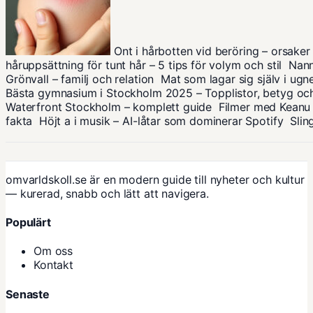
Ont i hårbotten vid beröring – orsaker 
håruppsättning för tunt hår – 5 tips för volym och stil
Nann
Grönvall – familj och relation
Mat som lagar sig själv i ugn
Bästa gymnasium i Stockholm 2025 – Topplistor, betyg 
Waterfront Stockholm – komplett guide
Filmer med Keanu 
fakta
Höjt a i musik – AI-låtar som dominerar Spotify
Slin
omvarldskoll.se är en modern guide till nyheter och kultur
— kurerad, snabb och lätt att navigera.
Populärt
Om oss
Kontakt
Senaste