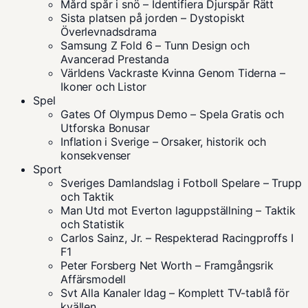
Mård spår i snö – Identifiera Djurspår Rätt
Sista platsen på jorden – Dystopiskt
Överlevnadsdrama
Samsung Z Fold 6 – Tunn Design och
Avancerad Prestanda
Världens Vackraste Kvinna Genom Tiderna –
Ikoner och Listor
Spel
Gates Of Olympus Demo – Spela Gratis och
Utforska Bonusar
Inflation i Sverige – Orsaker, historik och
konsekvenser
Sport
Sveriges Damlandslag i Fotboll Spelare – Trupp
och Taktik
Man Utd mot Everton laguppställning – Taktik
och Statistik
Carlos Sainz, Jr. – Respekterad Racingproffs I
F1
Peter Forsberg Net Worth – Framgångsrik
Affärsmodell
Svt Alla Kanaler Idag – Komplett TV-tablå för
kvällen