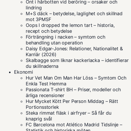
Ont i hårbotten vid beröring – orsaker och
lindring
M+S däck – betydelse, laglighet och skillnad
mot 3PMSF
Oops I dropped the lemon tart – historia,
recept och betydelse
Förträngning i nacken – symtom och
behandling utan operation
Daisy Edgar-Jones: Relationer, Nationalitet &
Karriär (2026)
Skalbagge som liknar kackerlacka – identifierar
du skillnaderna
Ekonomi
Hur Vet Man Om Man Har Löss – Symtom Och
Enkla Test Hemma
Passionata T-shirt BH – Priser, modeller och
ärliga recensioner
Hur Mycket Kött Per Person Middag – Rätt
Portionsstorlek
Steka rimmat fläsk i airfryer – Så får du
knaprig svål
FC Barcelona mot Atlético Madrid Tidslinje –
Statistik och historiska möten