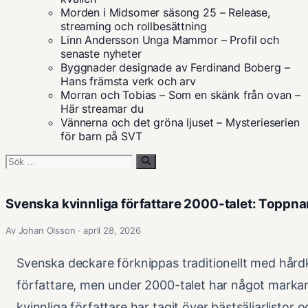
Morden i Midsomer säsong 25 – Release,
streaming och rollbesättning
Linn Andersson Unga Mammor – Profil och
senaste nyheter
Byggnader designade av Ferdinand Boberg –
Hans främsta verk och arv
Morran och Tobias – Som en skänk från ovan –
Här streamar du
Vännerna och det gröna ljuset – Mysterieserien
för barn på SVT
Sök
efter:
Svenska kvinnliga författare 2000-talet: Toppn
Av Johan Olsson · april 28, 2026
Svenska deckare förknippas traditionellt med hår
författare, men under 2000-talet har något markan
kvinnliga författare har tagit över bästsäljarlistor o