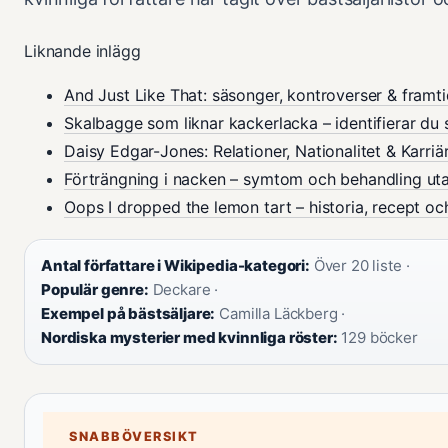
Liknande inlägg
And Just Like That: säsonger, kontroverser & framt
Skalbagge som liknar kackerlacka – identifierar du 
Daisy Edgar-Jones: Relationer, Nationalitet & Karriä
Förträngning i nacken – symtom och behandling ut
Oops I dropped the lemon tart – historia, recept oc
Antal författare i Wikipedia-kategori:
Över 20 liste ·
Populär genre:
Deckare ·
Exempel på bästsäljare:
Camilla Läckberg ·
Nordiska mysterier med kvinnliga röster:
129 böcker
SNABBÖVERSIKT