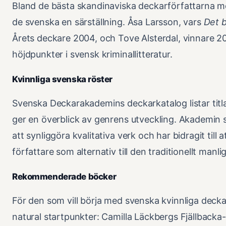
Bland de bästa skandinaviska deckarförfattarna me
de svenska en särställning. Åsa Larsson, vars
Det b
Årets deckare 2004, och Tove Alsterdal, vinnare 2
höjdpunkter i svensk kriminallitteratur.
Kvinnliga svenska röster
Svenska Deckarakademins deckarkatalog listar titl
ger en överblick av genrens utveckling. Akademin spe
att synliggöra kvalitativa verk och har bidragit till a
författare som alternativ till den traditionellt man
Rekommenderade böcker
För den som vill börja med svenska kvinnliga deckar
natural startpunkter: Camilla Läckbergs Fjällbacka