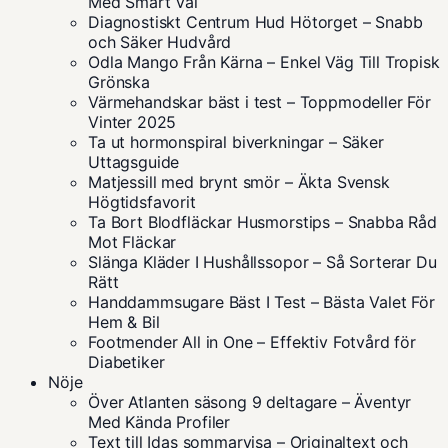
Med Smart Val
Diagnostiskt Centrum Hud Hötorget – Snabb
och Säker Hudvård
Odla Mango Från Kärna – Enkel Väg Till Tropisk
Grönska
Värmehandskar bäst i test – Toppmodeller För
Vinter 2025
Ta ut hormonspiral biverkningar – Säker
Uttagsguide
Matjessill med brynt smör – Äkta Svensk
Högtidsfavorit
Ta Bort Blodfläckar Husmorstips – Snabba Råd
Mot Fläckar
Slänga Kläder I Hushållssopor – Så Sorterar Du
Rätt
Handdammsugare Bäst I Test – Bästa Valet För
Hem & Bil
Footmender All in One – Effektiv Fotvård för
Diabetiker
Nöje
Över Atlanten säsong 9 deltagare – Äventyr
Med Kända Profiler
Text till Idas sommarvisa – Originaltext och