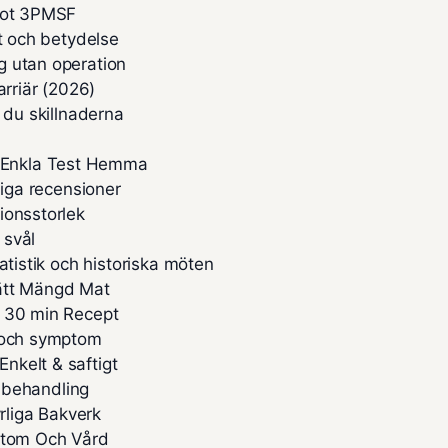
 mot 3PMSF
pt och betydelse
g utan operation
arriär (2026)
 du skillnaderna
 Enkla Test Hemma
liga recensioner
ionsstorlek
 svål
atistik och historiska möten
Rätt Mängd Mat
– 30 min Recept
n och symptom
nkelt & saftigt
h behandling
liga Bakverk
ymtom Och Vård