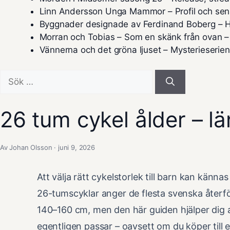
Linn Andersson Unga Mammor – Profil och sen
Byggnader designade av Ferdinand Boberg – H
Morran och Tobias – Som en skänk från ovan –
Vännerna och det gröna ljuset – Mysterieserie
Sök
efter:
26 tum cykel ålder – l
Av Johan Olsson · juni 9, 2026
Att välja rätt cykelstorlek till barn kan kän
26-tumscyklar anger de flesta svenska återfö
140–160 cm, men den här guiden hjälper dig a
egentligen passar – oavsett om du köper till ett 