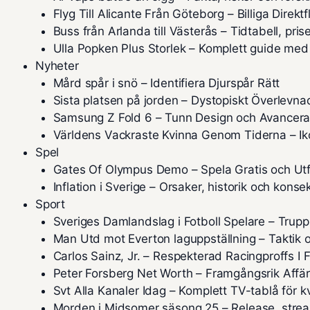
Flyg Till Alicante Från Göteborg – Billiga Direkt
Buss från Arlanda till Västerås – Tidtabell, pri
Ulla Popken Plus Storlek – Komplett guide med
Nyheter
Mård spår i snö – Identifiera Djurspår Rätt
Sista platsen på jorden – Dystopiskt Överlevn
Samsung Z Fold 6 – Tunn Design och Avancer
Världens Vackraste Kvinna Genom Tiderna – Iko
Spel
Gates Of Olympus Demo – Spela Gratis och Ut
Inflation i Sverige – Orsaker, historik och kons
Sport
Sveriges Damlandslag i Fotboll Spelare – Trupp
Man Utd mot Everton laguppställning – Taktik o
Carlos Sainz, Jr. – Respekterad Racingproffs I 
Peter Forsberg Net Worth – Framgångsrik Affä
Svt Alla Kanaler Idag – Komplett TV-tablå för k
Morden i Midsomer säsong 25 – Release, strea