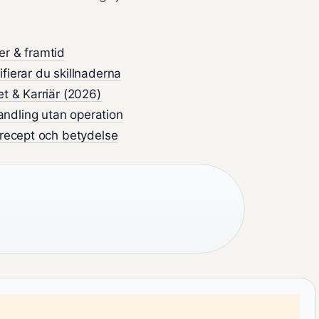
er & framtid
fierar du skillnaderna
et & Karriär (2026)
ndling utan operation
 recept och betydelse