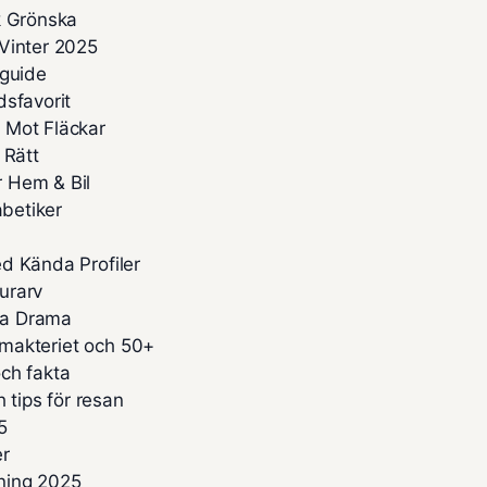
k Grönska
Vinter 2025
sguide
dsfavorit
 Mot Fläckar
 Rätt
 Hem & Bil
abetiker
d Kända Profiler
turarv
kta Drama
limakteriet och 50+
ch fakta
 tips för resan
5
er
kning 2025