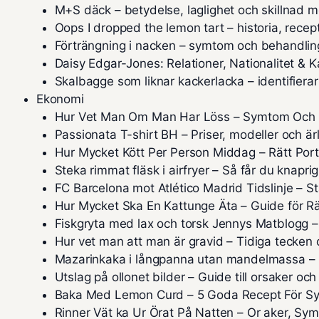
M+S däck – betydelse, laglighet och skillnad
Oops I dropped the lemon tart – historia, rece
Förträngning i nacken – symtom och behandlin
Daisy Edgar-Jones: Relationer, Nationalitet & K
Skalbagge som liknar kackerlacka – identifierar
Ekonomi
Hur Vet Man Om Man Har Löss – Symtom Och
Passionata T-shirt BH – Priser, modeller och är
Hur Mycket Kött Per Person Middag – Rätt Port
Steka rimmat fläsk i airfryer – Så får du knaprig
FC Barcelona mot Atlético Madrid Tidslinje – St
Hur Mycket Ska En Kattunge Äta – Guide för 
Fiskgryta med lax och torsk Jennys Matblogg 
Hur vet man att man är gravid – Tidiga tecke
Mazarinkaka i långpanna utan mandelmassa – E
Utslag på ollonet bilder – Guide till orsaker oc
Baka Med Lemon Curd – 5 Goda Recept För Syr
Rinner Vät ka Ur Örat På Natten – Or aker, S