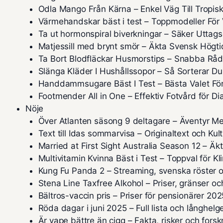
Odla Mango Från Kärna – Enkel Väg Till Tropis
Värmehandskar bäst i test – Toppmodeller För 
Ta ut hormonspiral biverkningar – Säker Uttag
Matjessill med brynt smör – Äkta Svensk Högti
Ta Bort Blodfläckar Husmorstips – Snabba Råd
Slänga Kläder I Hushållssopor – Så Sorterar Du
Handdammsugare Bäst I Test – Bästa Valet För
Footmender All in One – Effektiv Fotvård för Di
Nöje
Över Atlanten säsong 9 deltagare – Äventyr Me
Text till Idas sommarvisa – Originaltext och Kul
Married at First Sight Australia Season 12 – Ä
Multivitamin Kvinna Bäst i Test – Toppval för K
Kung Fu Panda 2 – Streaming, svenska röster o
Stena Line Taxfree Alkohol – Priser, gränser och
Bältros-vaccin pris – Priser för pensionärer 202
Röda dagar i juni 2025 – Full lista och långhelg
Är vape bättre än cigg – Fakta, risker och fors