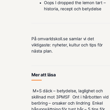
Oops I dropped the lemon tart –
historia, recept och betydelse
På omvarldskoll.se samlar vi det
viktigaste: nyheter, kultur och tips för
nästa plan.
Mer att läsa
M+S däck – betydelse, laglighet och
skillnad mot 3PMSF
Ont i hårbotten vid
beröring – orsaker och lindring
Enkel
håruppsättning för tunt hår – 5 tips för