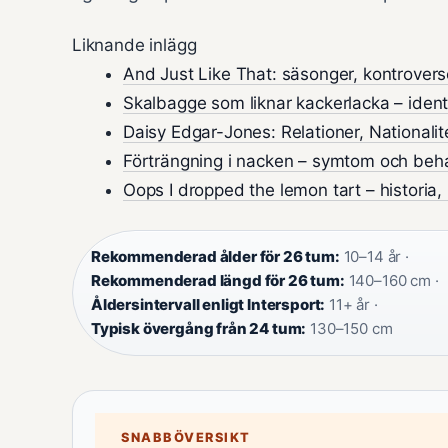
Liknande inlägg
And Just Like That: säsonger, kontrovers
Skalbagge som liknar kackerlacka – identi
Daisy Edgar-Jones: Relationer, Nationalit
Förträngning i nacken – symtom och beha
Oops I dropped the lemon tart – historia,
Rekommenderad ålder för 26 tum:
10–14 år ·
Rekommenderad längd för 26 tum:
140–160 cm ·
Åldersintervall enligt Intersport:
11+ år ·
Typisk övergång från 24 tum:
130–150 cm
SNABBÖVERSIKT