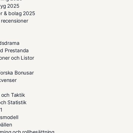
flyg 2025
ser & bolag 2025
 recensioner
adsdrama
ad Prestanda
ner och Listor
forska Bonusar
ekvenser
 och Taktik
ch Statistik
F1
rsmodell
vällen
ming och rollbesättning