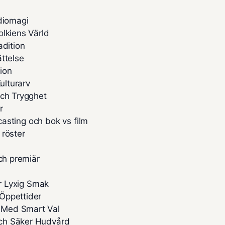
diomagi
olkiens Värld
adition
ttelse
ion
ulturarv
och Trygghet
r
 casting och bok vs film
 röster
ch premiär
ör Lyxig Smak
Öppettider
 Med Smart Val
och Säker Hudvård