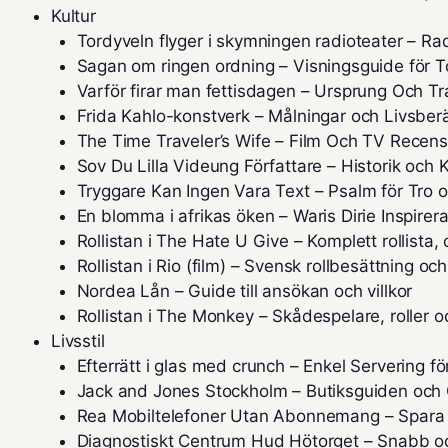
Kultur
Tordyveln flyger i skymningen radioteater – Ra
Sagan om ringen ordning – Visningsguide för T
Varför firar man fettisdagen – Ursprung Och Tr
Frida Kahlo-konstverk – Målningar och Livsberä
The Time Traveler’s Wife – Film Och TV Recens
Sov Du Lilla Videung Författare – Historik och K
Tryggare Kan Ingen Vara Text – Psalm för Tro 
En blomma i afrikas öken – Waris Dirie Inspirera
Rollistan i The Hate U Give – Komplett rollista,
Rollistan i Rio (film) – Svensk rollbesättning och
Nordea Lån – Guide till ansökan och villkor
Rollistan i The Monkey – Skådespelare, roller o
Livsstil
Efterrätt i glas med crunch – Enkel Servering f
Jack and Jones Stockholm – Butiksguiden och 
Rea Mobiltelefoner Utan Abonnemang – Spara
Diagnostiskt Centrum Hud Hötorget – Snabb 