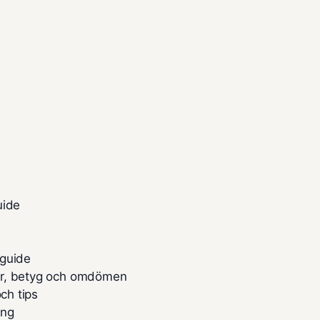
uide
 guide
or, betyg och omdömen
ch tips
ing