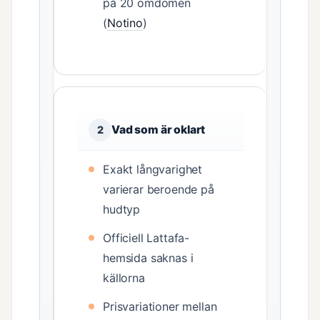
på 20 omdömen
(
Notino
)
Vad som är oklart
2
Exakt långvarighet
varierar beroende på
hudtyp
Officiell Lattafa-
hemsida saknas i
källorna
Prisvariationer mellan