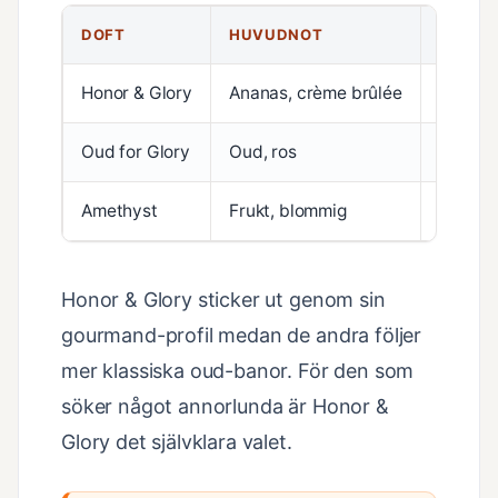
DOFT
HUVUDNOT
KARAK
Honor & Glory
Ananas, crème brûlée
Gourma
Oud for Glory
Oud, ros
Traditi
Amethyst
Frukt, blommig
Ljus, f
Honor & Glory sticker ut genom sin
gourmand-profil medan de andra följer
mer klassiska oud-banor. För den som
söker något annorlunda är Honor &
Glory det självklara valet.