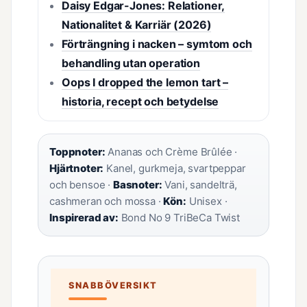
Daisy Edgar-Jones: Relationer,
Nationalitet & Karriär (2026)
Förträngning i nacken – symtom och
behandling utan operation
Oops I dropped the lemon tart –
historia, recept och betydelse
Toppnoter:
Ananas och Crème Brûlée ·
Hjärtnoter:
Kanel, gurkmeja, svartpeppar
och bensoe ·
Basnoter:
Vani, sandelträ,
cashmeran och mossa ·
Kön:
Unisex ·
Inspirerad av:
Bond No 9 TriBeCa Twist
SNABBÖVERSIKT