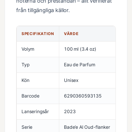
noterna och prestandan – allt verifierat
från tillgängliga källor.
SPECIFIKATION
VÄRDE
Volym
100 ml (3.4 oz)
Typ
Eau de Parfum
Kön
Unisex
Barcode
6290360593135
Lanseringsår
2023
Serie
Bade’e Al Oud-flanker