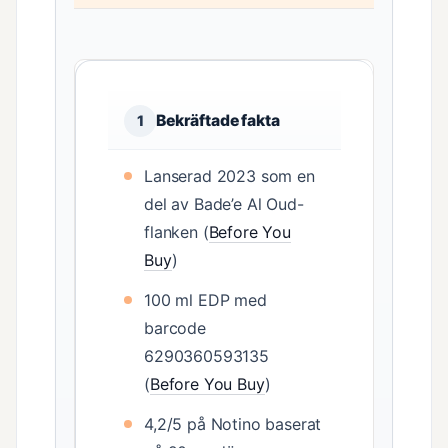
Bekräftade fakta
1
Lanserad 2023 som en
del av Bade’e Al Oud-
flanken (
Before You
Buy
)
100 ml EDP med
barcode
6290360593135
(
Before You Buy
)
4,2/5 på Notino baserat