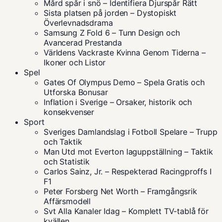
Mård spår i snö – Identifiera Djurspår Rätt
Sista platsen på jorden – Dystopiskt
Överlevnadsdrama
Samsung Z Fold 6 – Tunn Design och
Avancerad Prestanda
Världens Vackraste Kvinna Genom Tiderna –
Ikoner och Listor
Spel
Gates Of Olympus Demo – Spela Gratis och
Utforska Bonusar
Inflation i Sverige – Orsaker, historik och
konsekvenser
Sport
Sveriges Damlandslag i Fotboll Spelare – Trupp
och Taktik
Man Utd mot Everton laguppställning – Taktik
och Statistik
Carlos Sainz, Jr. – Respekterad Racingproffs I
F1
Peter Forsberg Net Worth – Framgångsrik
Affärsmodell
Svt Alla Kanaler Idag – Komplett TV-tablå för
kvällen