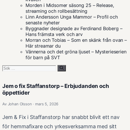
Morden i Midsomer säsong 25 – Release,
streaming och rollbesättning
Linn Andersson Unga Mammor – Profil och
senaste nyheter
Byggnader designade av Ferdinand Boberg –
Hans främsta verk och arv
Morran och Tobias – Som en skänk från ovan –
Här streamar du
Vännerna och det gröna ljuset – Mysterieserien
för barn på SVT
Sök
efter:
Jem o fix Staffanstorp – Erbjudanden och
öppettider
Av Johan Olsson · mars 5, 2026
Jem & Fix i Staffanstorp har snabbt blivit ett nav
för hemmafixare och yrkesverksamma med sitt