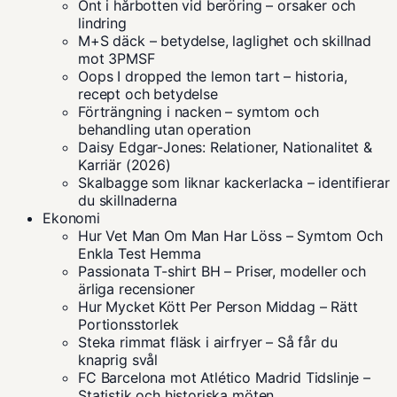
Ont i hårbotten vid beröring – orsaker och
lindring
M+S däck – betydelse, laglighet och skillnad
mot 3PMSF
Oops I dropped the lemon tart – historia,
recept och betydelse
Förträngning i nacken – symtom och
behandling utan operation
Daisy Edgar-Jones: Relationer, Nationalitet &
Karriär (2026)
Skalbagge som liknar kackerlacka – identifierar
du skillnaderna
Ekonomi
Hur Vet Man Om Man Har Löss – Symtom Och
Enkla Test Hemma
Passionata T-shirt BH – Priser, modeller och
ärliga recensioner
Hur Mycket Kött Per Person Middag – Rätt
Portionsstorlek
Steka rimmat fläsk i airfryer – Så får du
knaprig svål
FC Barcelona mot Atlético Madrid Tidslinje –
Statistik och historiska möten