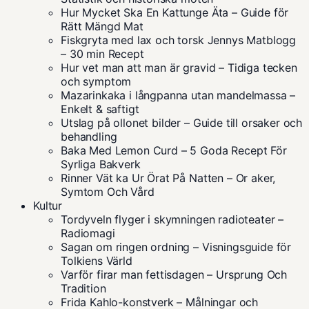
Hur Mycket Ska En Kattunge Äta – Guide för
Rätt Mängd Mat
Fiskgryta med lax och torsk Jennys Matblogg
– 30 min Recept
Hur vet man att man är gravid – Tidiga tecken
och symptom
Mazarinkaka i långpanna utan mandelmassa –
Enkelt & saftigt
Utslag på ollonet bilder – Guide till orsaker och
behandling
Baka Med Lemon Curd – 5 Goda Recept För
Syrliga Bakverk
Rinner Vät ka Ur Örat På Natten – Or aker,
Symtom Och Vård
Kultur
Tordyveln flyger i skymningen radioteater –
Radiomagi
Sagan om ringen ordning – Visningsguide för
Tolkiens Värld
Varför firar man fettisdagen – Ursprung Och
Tradition
Frida Kahlo-konstverk – Målningar och