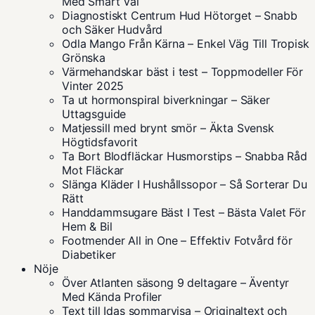
Med Smart Val
Diagnostiskt Centrum Hud Hötorget – Snabb
och Säker Hudvård
Odla Mango Från Kärna – Enkel Väg Till Tropisk
Grönska
Värmehandskar bäst i test – Toppmodeller För
Vinter 2025
Ta ut hormonspiral biverkningar – Säker
Uttagsguide
Matjessill med brynt smör – Äkta Svensk
Högtidsfavorit
Ta Bort Blodfläckar Husmorstips – Snabba Råd
Mot Fläckar
Slänga Kläder I Hushållssopor – Så Sorterar Du
Rätt
Handdammsugare Bäst I Test – Bästa Valet För
Hem & Bil
Footmender All in One – Effektiv Fotvård för
Diabetiker
Nöje
Över Atlanten säsong 9 deltagare – Äventyr
Med Kända Profiler
Text till Idas sommarvisa – Originaltext och