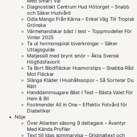
Med Smart Val
Diagnostiskt Centrum Hud Hötorget – Snabb
och Säker Hudvård
Odla Mango Från Kärna – Enkel Väg Till Tropisk
Grönska
Värmehandskar bäst i test – Toppmodeller För
Vinter 2025
Ta ut hormonspiral biverkningar – Säker
Uttagsguide
Matjessill med brynt smör – Äkta Svensk
Högtidsfavorit
Ta Bort Blodfläckar Husmorstips – Snabba Råd
Mot Fläckar
Slänga Kläder I Hushållssopor – Så Sorterar Du
Rätt
Handdammsugare Bäst I Test – Bästa Valet För
Hem & Bil
Footmender All in One – Effektiv Fotvård för
Diabetiker
Nöje
Över Atlanten säsong 9 deltagare – Äventyr
Med Kända Profiler
Text till Idas sommarvisa – Originaltext och