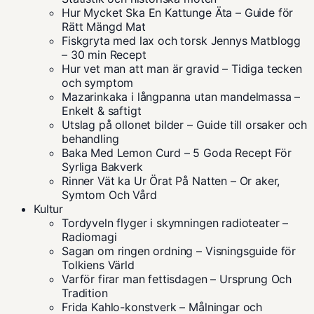
Hur Mycket Ska En Kattunge Äta – Guide för
Rätt Mängd Mat
Fiskgryta med lax och torsk Jennys Matblogg
– 30 min Recept
Hur vet man att man är gravid – Tidiga tecken
och symptom
Mazarinkaka i långpanna utan mandelmassa –
Enkelt & saftigt
Utslag på ollonet bilder – Guide till orsaker och
behandling
Baka Med Lemon Curd – 5 Goda Recept För
Syrliga Bakverk
Rinner Vät ka Ur Örat På Natten – Or aker,
Symtom Och Vård
Kultur
Tordyveln flyger i skymningen radioteater –
Radiomagi
Sagan om ringen ordning – Visningsguide för
Tolkiens Värld
Varför firar man fettisdagen – Ursprung Och
Tradition
Frida Kahlo-konstverk – Målningar och