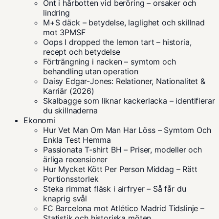
Ont i hårbotten vid beröring – orsaker och
lindring
M+S däck – betydelse, laglighet och skillnad
mot 3PMSF
Oops I dropped the lemon tart – historia,
recept och betydelse
Förträngning i nacken – symtom och
behandling utan operation
Daisy Edgar-Jones: Relationer, Nationalitet &
Karriär (2026)
Skalbagge som liknar kackerlacka – identifierar
du skillnaderna
Ekonomi
Hur Vet Man Om Man Har Löss – Symtom Och
Enkla Test Hemma
Passionata T-shirt BH – Priser, modeller och
ärliga recensioner
Hur Mycket Kött Per Person Middag – Rätt
Portionsstorlek
Steka rimmat fläsk i airfryer – Så får du
knaprig svål
FC Barcelona mot Atlético Madrid Tidslinje –
Statistik och historiska möten