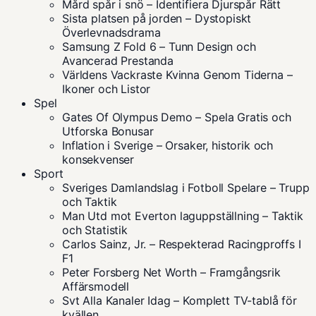
Mård spår i snö – Identifiera Djurspår Rätt
Sista platsen på jorden – Dystopiskt
Överlevnadsdrama
Samsung Z Fold 6 – Tunn Design och
Avancerad Prestanda
Världens Vackraste Kvinna Genom Tiderna –
Ikoner och Listor
Spel
Gates Of Olympus Demo – Spela Gratis och
Utforska Bonusar
Inflation i Sverige – Orsaker, historik och
konsekvenser
Sport
Sveriges Damlandslag i Fotboll Spelare – Trupp
och Taktik
Man Utd mot Everton laguppställning – Taktik
och Statistik
Carlos Sainz, Jr. – Respekterad Racingproffs I
F1
Peter Forsberg Net Worth – Framgångsrik
Affärsmodell
Svt Alla Kanaler Idag – Komplett TV-tablå för
kvällen