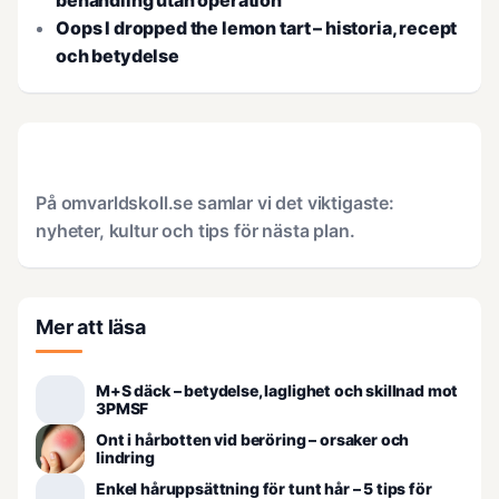
behandling utan operation
Oops I dropped the lemon tart – historia, recept
och betydelse
På omvarldskoll.se samlar vi det viktigaste:
nyheter, kultur och tips för nästa plan.
Mer att läsa
M+S däck – betydelse, laglighet och skillnad mot
3PMSF
Ont i hårbotten vid beröring – orsaker och
lindring
Enkel håruppsättning för tunt hår – 5 tips för