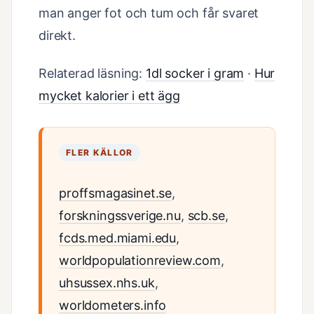
man anger fot och tum och får svaret
direkt.
Relaterad läsning:
1dl socker i gram
·
Hur
mycket kalorier i ett ägg
FLER KÄLLOR
proffsmagasinet.se
,
forskningssverige.nu
,
scb.se
,
fcds.med.miami.edu
,
worldpopulationreview.com
,
uhsussex.nhs.uk
,
worldometers.info