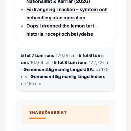
Nationalitet & Karriär (2026)
Förträngning i nacken – symtom och
behandling utan operation
Oops I dropped the lemon tart –
historia, recept och betydelse
5 fot 7 tum i cm:
170,18 cm ·
5 fot 6 tum i
cm:
167,64 cm ·
5 fot 8 tum i cm:
172,72 cm
·
Genomsnittlig manlig längd USA:
ca 175
cm ·
Genomsnittlig manlig längd Indien:
ca 165 cm
SNABBÖVERSIKT