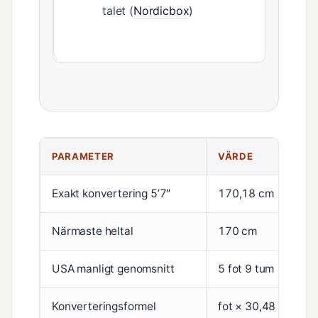
talet (
Nordicbox
)
PARAMETER
VÄRDE
Exakt konvertering 5’7″
170,18 cm
Närmaste heltal
170 cm
USA manligt genomsnitt
5 fot 9 tum
Konverteringsformel
fot × 30,48 + tum ×