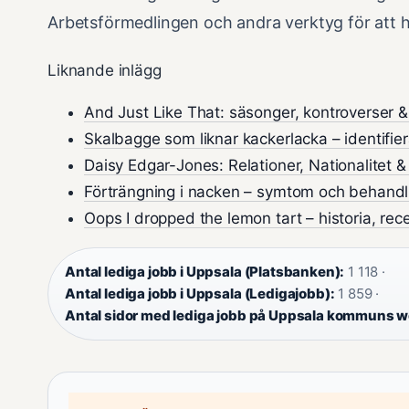
Arbetsförmedlingen och andra verktyg för att hi
Liknande inlägg
And Just Like That: säsonger, kontroverser &
Skalbagge som liknar kackerlacka – identifier
Daisy Edgar-Jones: Relationer, Nationalitet &
Förträngning i nacken – symtom och behandl
Oops I dropped the lemon tart – historia, re
Antal lediga jobb i Uppsala (Platsbanken):
1 118 ·
Antal lediga jobb i Uppsala (Ledigajobb):
1 859 ·
Antal sidor med lediga jobb på Uppsala kommuns w