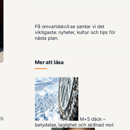
På omvarldskoll.se samlar vi det
viktigaste: nyheter, kultur och tips för
nästa plan.
Mer att läsa
ch
M+S däck –
betydelse, laglighet och skillnad mot