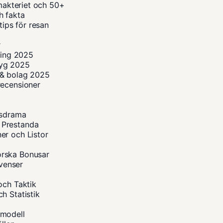
imakteriet och 50+
h fakta
tips för resan
5
r
ning 2025
flyg 2025
r & bolag 2025
recensioner
dsdrama
 Prestanda
er och Listor
orska Bonusar
kvenser
och Taktik
h Statistik
smodell