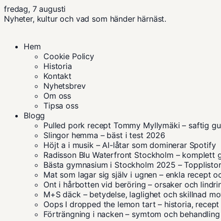
fredag, 7 augusti
Nyheter, kultur och vad som händer härnäst.
Hem
Cookie Policy
Historia
Kontakt
Nyhetsbrev
Om oss
Tipsa oss
Blogg
Pulled pork recept Tommy Myllymäki – saftig gu
Slingor hemma – bäst i test 2026
Höjt a i musik – AI-låtar som dominerar Spotify
Radisson Blu Waterfront Stockholm – komplett 
Bästa gymnasium i Stockholm 2025 – Topplist
Mat som lagar sig själv i ugnen – enkla recept o
Ont i hårbotten vid beröring – orsaker och lindri
M+S däck – betydelse, laglighet och skillnad m
Oops I dropped the lemon tart – historia, recep
Förträngning i nacken – symtom och behandling