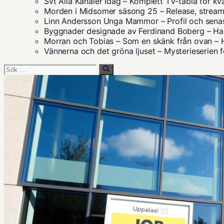
Svt Alla Kanaler Idag – Komplett TV-tablå för kv
Morden i Midsomer säsong 25 – Release, streami
Linn Andersson Unga Mammor – Profil och sena
Byggnader designade av Ferdinand Boberg – Han
Morran och Tobias – Som en skänk från ovan – 
Vännerna och det gröna ljuset – Mysterieserien 
Sök
efter: