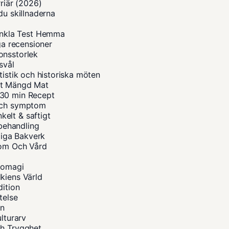
rriär (2026)
du skillnaderna
nkla Test Hemma
ga recensioner
onsstorlek
svål
tistik och historiska möten
tt Mängd Mat
 30 min Recept
 och symptom
elt & saftigt
 behandling
iga Bakverk
tom Och Vård
diomagi
kiens Värld
dition
telse
on
lturarv
ch Trygghet