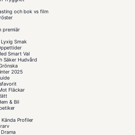
casting och bok vs film
röster
h premiär
r Lyxig Smak
ppettider
Med Smart Val
h Säker Hudvård
 Grönska
inter 2025
guide
sfavorit
Mot Fläckar
Rätt
Hem & Bil
betiker
 Kända Profiler
urarv
a Drama