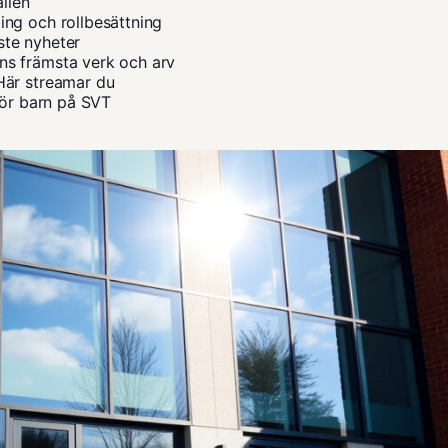
ällen
ng och rollbesättning
ste nyheter
s främsta verk och arv
Här streamar du
för barn på SVT