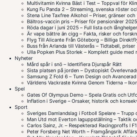
Multivitamin Kvinna Bäst i Test – Toppval för Kl
Kung Fu Panda 2 – Streaming, svenska röster oc
Stena Line Taxfree Alkohol – Priser, gränser och 
Bältros-vaccin pris – Priser för pensionärer 202
Röda dagar i juni 2025 – Full lista och långhelge
Är vape bättre än cigg – Fakta, risker och forsk
Flyg Till Alicante Från Göteborg – Billiga Direkt
Buss från Arlanda till Västerås – Tidtabell, prise
Ulla Popken Plus Storlek – Komplett guide med 
Nyheter
Mård spår i snö – Identifiera Djurspår Rätt
Sista platsen på jorden – Dystopiskt Överlevna
Samsung Z Fold 6 – Tunn Design och Avancerad
Världens Vackraste Kvinna Genom Tiderna – Ikon
Spel
Gates Of Olympus Demo – Spela Gratis och Utf
Inflation i Sverige – Orsaker, historik och konse
Sport
Sveriges Damlandslag i Fotboll Spelare – Trupp 
Man Utd mot Everton laguppställning – Taktik oc
Carlos Sainz, Jr. – Respekterad Racingproffs I F1
Peter Forsberg Net Worth – Framgångsrik Affär