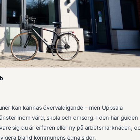
bb
muner kan kännas överväldigande – men Uppsala
jänster inom vård, skola och omsorg. I den här guiden
 vare sig du är erfaren eller ny på arbetsmarknaden, o
g navigera bland kommunens egna sidor,