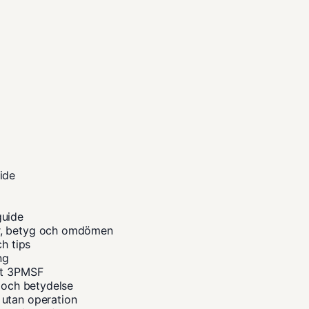
ide
guide
or, betyg och omdömen
ch tips
ng
ot 3PMSF
t och betydelse
 utan operation