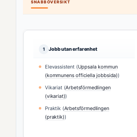
SNABBÖVERSIKT
Jobb utan erfarenhet
1
Elevassistent (
Uppsala kommun
(kommunens officiella jobbsida)
)
Vikariat (
Arbetsförmedlingen
(vikariat)
)
Praktik (
Arbetsförmedlingen
(praktik)
)