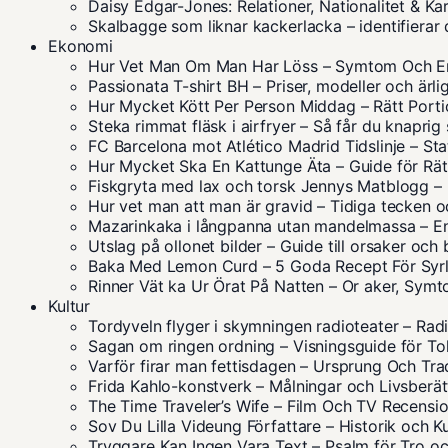
Daisy Edgar-Jones: Relationer, Nationalitet & Ka
Skalbagge som liknar kackerlacka – identifierar 
Ekonomi
Hur Vet Man Om Man Har Löss – Symtom Och E
Passionata T-shirt BH – Priser, modeller och ärli
Hur Mycket Kött Per Person Middag – Rätt Porti
Steka rimmat fläsk i airfryer – Så får du knaprig 
FC Barcelona mot Atlético Madrid Tidslinje – Sta
Hur Mycket Ska En Kattunge Äta – Guide för Rä
Fiskgryta med lax och torsk Jennys Matblogg –
Hur vet man att man är gravid – Tidiga tecken
Mazarinkaka i långpanna utan mandelmassa – Enk
Utslag på ollonet bilder – Guide till orsaker och
Baka Med Lemon Curd – 5 Goda Recept För Syrl
Rinner Vät ka Ur Örat På Natten – Or aker, Sym
Kultur
Tordyveln flyger i skymningen radioteater – Ra
Sagan om ringen ordning – Visningsguide för Tol
Varför firar man fettisdagen – Ursprung Och Tra
Frida Kahlo-konstverk – Målningar och Livsberät
The Time Traveler’s Wife – Film Och TV Recensi
Sov Du Lilla Videung Författare – Historik och Ku
Tryggare Kan Ingen Vara Text – Psalm för Tro o