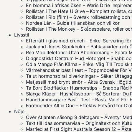
En blomma i afrikas öken – Waris Dirie Inspirerar
Rollistan i The Hate U Give – Komplett rollista, 
Rollistan i Rio (film) – Svensk rollbesättning och 
Nordea Lån – Guide till ansökan och villkor
Rollistan i The Monkey – Skådespelare, roller oc
Livsstil
Efterrätt i glas med crunch – Enkel Servering fö
Jack and Jones Stockholm – Butiksguiden och Ö
Rea Mobiltelefoner Utan Abonnemang – Spara 
Diagnostiskt Centrum Hud Hötorget – Snabb oc
Odla Mango Från Kärna – Enkel Väg Till Tropisk
Värmehandskar bäst i test – Toppmodeller För V
Ta ut hormonspiral biverkningar – Säker Uttags
Matjessill med brynt smör – Äkta Svensk Högtid
Ta Bort Blodfläckar Husmorstips – Snabba Råd 
Slänga Kläder I Hushållssopor – Så Sorterar Du 
Handdammsugare Bäst I Test – Bästa Valet För 
Footmender All in One – Effektiv Fotvård för Dia
Nöje
Över Atlanten säsong 9 deltagare – Äventyr Med
Text till Idas sommarvisa – Originaltext och Kult
Married at First Sight Australia Season 12 – Äkt