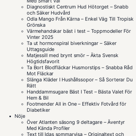
Med Smart Val
Diagnostiskt Centrum Hud Hötorget – Snabb
och Säker Hudvård
Odla Mango Från Kärna – Enkel Väg Till Tropisk
Grönska
Värmehandskar bäst i test – Toppmodeller För
Vinter 2025
Ta ut hormonspiral biverkningar – Säker
Uttagsguide
Matjessill med brynt smör – Äkta Svensk
Högtidsfavorit
Ta Bort Blodfläckar Husmorstips – Snabba Råd
Mot Fläckar
Slänga Kläder I Hushållssopor – Så Sorterar Du
Rätt
Handdammsugare Bäst I Test – Bästa Valet För
Hem & Bil
Footmender All in One – Effektiv Fotvård för
Diabetiker
Nöje
Över Atlanten säsong 9 deltagare – Äventyr
Med Kända Profiler
Text till Idas sommarvisa – Originaltext och