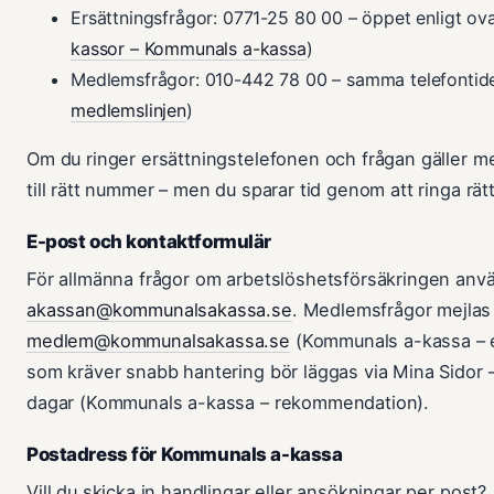
Ersättningsfrågor: 0771-25 80 00 – öppet enligt ova
kassor – Kommunals a-kassa
)
Medlemsfrågor: 010-442 78 00 – samma telefontide
medlemslinjen
)
Om du ringer ersättningstelefonen och frågan gäller m
till rätt nummer – men du sparar tid genom att ringa rätt
E-post och kontaktformulär
För allmänna frågor om arbetslöshetsförsäkringen anv
akassan@kommunalsakassa.se
. Medlemsfrågor mejlas t
medlem@kommunalsakassa.se
(Kommunals a-kassa – e
som kräver snabb hantering bör läggas via Mina Sidor 
dagar (Kommunals a-kassa – rekommendation).
Postadress för Kommunals a-kassa
Vill du skicka in handlingar eller ansökningar per post