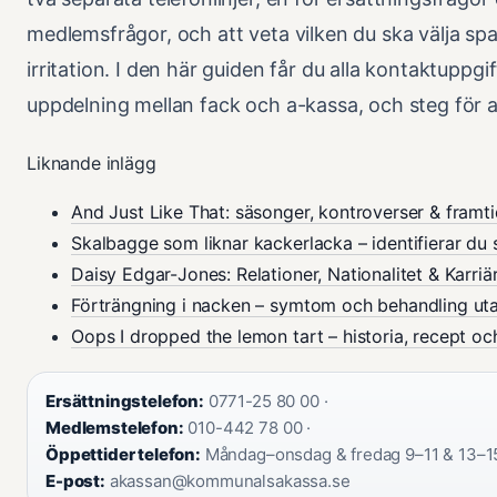
medlemsfrågor, och att veta vilken du ska välja sp
irritation. I den här guiden får du alla kontaktuppgi
uppdelning mellan fack och a-kassa, och steg för
Liknande inlägg
And Just Like That: säsonger, kontroverser & framt
Skalbagge som liknar kackerlacka – identifierar du 
Daisy Edgar-Jones: Relationer, Nationalitet & Karriä
Förträngning i nacken – symtom och behandling ut
Oops I dropped the lemon tart – historia, recept oc
Ersättningstelefon:
0771-25 80 00 ·
Medlemstelefon:
010-442 78 00 ·
Öppettider telefon:
Måndag–onsdag & fredag 9–11 & 13–15,
E-post:
akassan@kommunalsakassa.se