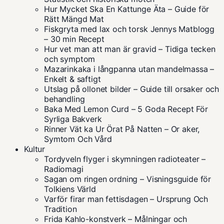
Hur Mycket Ska En Kattunge Äta – Guide för
Rätt Mängd Mat
Fiskgryta med lax och torsk Jennys Matblogg
– 30 min Recept
Hur vet man att man är gravid – Tidiga tecken
och symptom
Mazarinkaka i långpanna utan mandelmassa –
Enkelt & saftigt
Utslag på ollonet bilder – Guide till orsaker och
behandling
Baka Med Lemon Curd – 5 Goda Recept För
Syrliga Bakverk
Rinner Vät ka Ur Örat På Natten – Or aker,
Symtom Och Vård
Kultur
Tordyveln flyger i skymningen radioteater –
Radiomagi
Sagan om ringen ordning – Visningsguide för
Tolkiens Värld
Varför firar man fettisdagen – Ursprung Och
Tradition
Frida Kahlo-konstverk – Målningar och