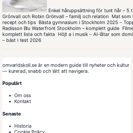
Enkel håruppsättning för tunt hår – 5 t
Grönvall och Robin Grönvall – familj och relation
Mat som l
recept och tips
Bästa gymnasium i Stockholm 2025 – Top
Radisson Blu Waterfront Stockholm – komplett guide
Film
komplett lista och fakta
Höjt a i musik – AI-låtar som domi
– bäst i test 2026
omvarldskoll.se är en modern guide till nyheter och kultur
— kurerad, snabb och lätt att navigera.
Populärt
Om oss
Kontakt
Senaste
Historia
Cookie Policy