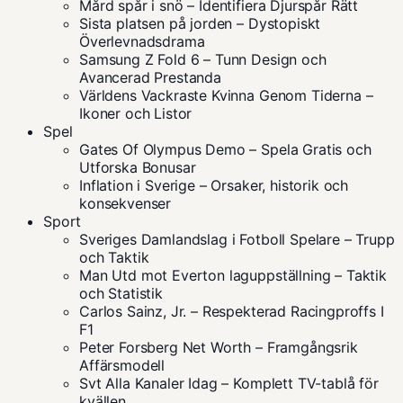
Mård spår i snö – Identifiera Djurspår Rätt
Sista platsen på jorden – Dystopiskt
Överlevnadsdrama
Samsung Z Fold 6 – Tunn Design och
Avancerad Prestanda
Världens Vackraste Kvinna Genom Tiderna –
Ikoner och Listor
Spel
Gates Of Olympus Demo – Spela Gratis och
Utforska Bonusar
Inflation i Sverige – Orsaker, historik och
konsekvenser
Sport
Sveriges Damlandslag i Fotboll Spelare – Trupp
och Taktik
Man Utd mot Everton laguppställning – Taktik
och Statistik
Carlos Sainz, Jr. – Respekterad Racingproffs I
F1
Peter Forsberg Net Worth – Framgångsrik
Affärsmodell
Svt Alla Kanaler Idag – Komplett TV-tablå för
kvällen