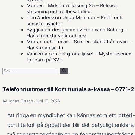
Morden i Midsomer säsong 25 – Release,
streaming och rollbesättning
Linn Andersson Unga Mammor – Profil och
senaste nyheter
Byggnader designade av Ferdinand Boberg –
Hans främsta verk och arv
Morran och Tobias – Som en skänk från ovan –
Här streamar du
Vännerna och det gröna ljuset – Mysterieserien
för barn på SVT
Sök
efter:
Telefonnummer till Kommunals a-kassa – 0771-2
Av Johan Olsson · juni 10, 2026
Att ringa en myndighet kan kännas som ett lotter
och lite koll på öppettider blir det betydligt enkla
två separata telefonlinjer, en för ersättningsfrågor