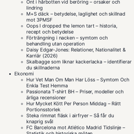
Ont i hårbotten vid beröring – orsaker och
lindring
M+S däck – betydelse, laglighet och skillnad
mot 3PMSF
Oops I dropped the lemon tart – historia,
recept och betydelse
Förträngning i nacken – symtom och
behandling utan operation
Daisy Edgar-Jones: Relationer, Nationalitet &
Karriär (2026)
Skalbagge som liknar kackerlacka – identifierar
du skillnaderna
Ekonomi
Hur Vet Man Om Man Har Löss – Symtom Och
Enkla Test Hemma
Passionata T-shirt BH – Priser, modeller och
ärliga recensioner
Hur Mycket Kött Per Person Middag – Rätt
Portionsstorlek
Steka rimmat fläsk i airfryer – Så får du
knaprig svål
FC Barcelona mot Atlético Madrid Tidslinje –
Statistik och historiska möten