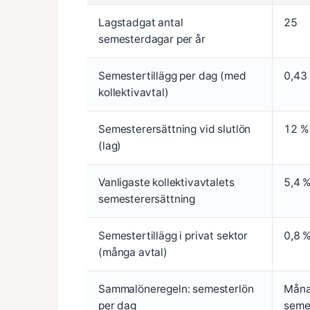
Lagstadgat antal
25
semesterdagar per år
Semestertillägg per dag (med
0,43
kollektivavtal)
Semesterersättning vid slutlön
12 % 
(lag)
Vanligaste kollektivavtalets
5,4 
semesterersättning
Semestertillägg i privat sektor
0,8 
(många avtal)
Sammalöneregeln: semesterlön
Måna
per dag
semes