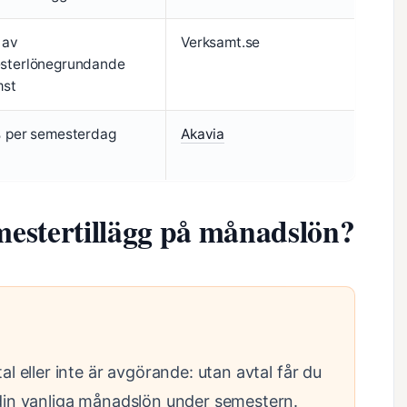
 av
Verksamt.se
sterlönegrundande
mst
% per semesterdag
Akavia
estertillägg på månadslön?
al eller inte är avgörande: utan avtal får du
t din vanliga månadslön under semestern.