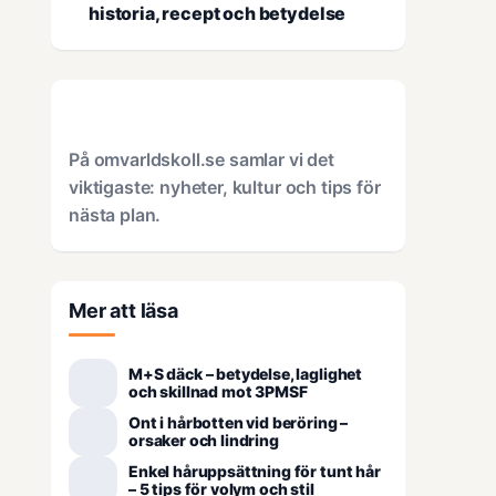
historia, recept och betydelse
På omvarldskoll.se samlar vi det
viktigaste: nyheter, kultur och tips för
nästa plan.
Mer att läsa
M+S däck – betydelse, laglighet
och skillnad mot 3PMSF
Ont i hårbotten vid beröring –
orsaker och lindring
Enkel håruppsättning för tunt hår
– 5 tips för volym och stil