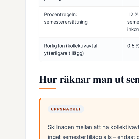
Procentregeln:
12 %
semesterersättning
seme
inko
Rörlig lön (kollektivavtal,
0,5 
ytterligare tillägg)
Hur räknar man ut sem
UPPSNACKET
Skillnaden mellan att ha kollektivavt
inget semestertillägg alls – endas