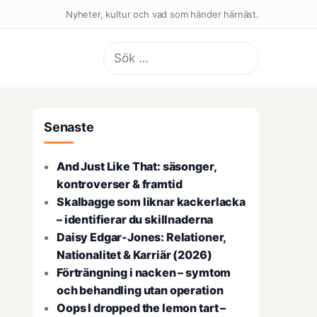
Nyheter, kultur och vad som händer härnäst.
Sök
efter:
Senaste
And Just Like That: säsonger,
kontroverser & framtid
Skalbagge som liknar kackerlacka
– identifierar du skillnaderna
Daisy Edgar-Jones: Relationer,
Nationalitet & Karriär (2026)
Förträngning i nacken – symtom
och behandling utan operation
Oops I dropped the lemon tart –