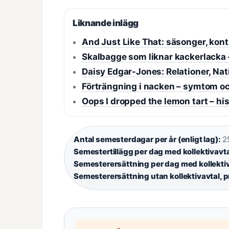
Liknande inlägg
And Just Like That: säsonger, kont
Skalbagge som liknar kackerlacka –
Daisy Edgar-Jones: Relationer, Nati
Förträngning i nacken – symtom o
Oops I dropped the lemon tart – his
Antal semesterdagar per år (enligt lag):
25
Semestertillägg per dag med kollektivavt
Semesterersättning per dag med kollekti
Semesterersättning utan kollektivavtal,