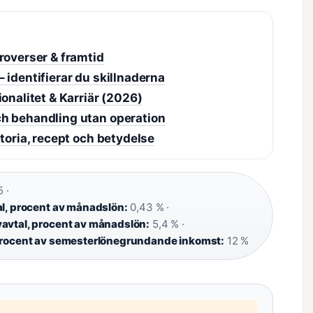
roverser & framtid
 identifierar du skillnaderna
onalitet & Karriär (2026)
ch behandling utan operation
toria, recept och betydelse
 ·
al, procent av månadslön:
0,43 % ·
vavtal, procent av månadslön:
5,4 % ·
 procent av semesterlönegrundande inkomst:
12 %