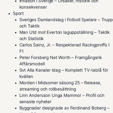
Inflation i Sverige – Orsaker, historik och
konsekvenser
Sport
Sveriges Damlandslag i Fotboll Spelare – Trupp
och Taktik
Man Utd mot Everton laguppställning – Taktik
och Statistik
Carlos Sainz, Jr. – Respekterad Racingproffs I
F1
Peter Forsberg Net Worth – Framgångsrik
Affärsmodell
Svt Alla Kanaler Idag – Komplett TV-tablå för
kvällen
Morden i Midsomer säsong 25 – Release,
streaming och rollbesättning
Linn Andersson Unga Mammor – Profil och
senaste nyheter
Byggnader designade av Ferdinand Boberg –