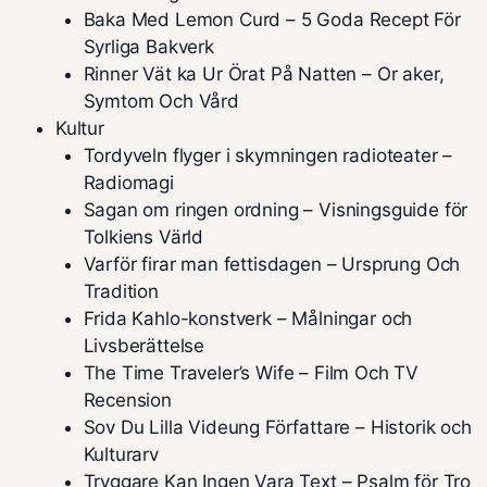
Baka Med Lemon Curd – 5 Goda Recept För
Syrliga Bakverk
Rinner Vät ka Ur Örat På Natten – Or aker,
Symtom Och Vård
Kultur
Tordyveln flyger i skymningen radioteater –
Radiomagi
Sagan om ringen ordning – Visningsguide för
Tolkiens Värld
Varför firar man fettisdagen – Ursprung Och
Tradition
Frida Kahlo-konstverk – Målningar och
Livsberättelse
The Time Traveler’s Wife – Film Och TV
Recension
Sov Du Lilla Videung Författare – Historik och
Kulturarv
Tryggare Kan Ingen Vara Text – Psalm för Tro