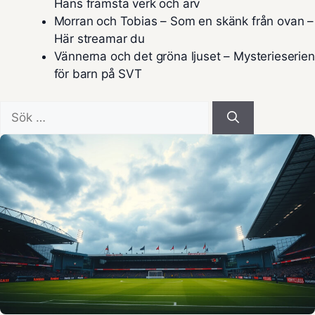
Hans främsta verk och arv
Morran och Tobias – Som en skänk från ovan –
Här streamar du
Vännerna och det gröna ljuset – Mysterieserien
för barn på SVT
Sök
efter: