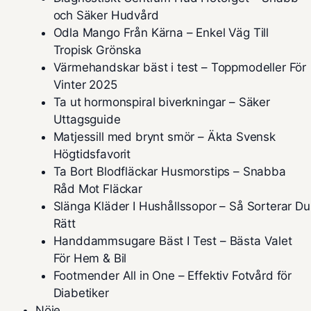
och Säker Hudvård
Odla Mango Från Kärna – Enkel Väg Till
Tropisk Grönska
Värmehandskar bäst i test – Toppmodeller För
Vinter 2025
Ta ut hormonspiral biverkningar – Säker
Uttagsguide
Matjessill med brynt smör – Äkta Svensk
Högtidsfavorit
Ta Bort Blodfläckar Husmorstips – Snabba
Råd Mot Fläckar
Slänga Kläder I Hushållssopor – Så Sorterar Du
Rätt
Handdammsugare Bäst I Test – Bästa Valet
För Hem & Bil
Footmender All in One – Effektiv Fotvård för
Diabetiker
Nöje