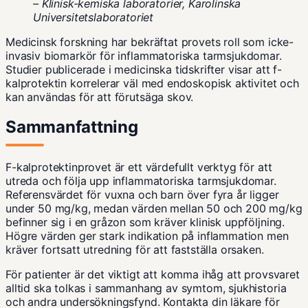
– Klinisk-kemiska laboratorier, Karolinska
Universitetslaboratoriet
Medicinsk forskning har bekräftat provets roll som icke-
invasiv biomarkör för inflammatoriska tarmsjukdomar.
Studier publicerade i medicinska tidskrifter visar att f-
kalprotektin korrelerar väl med endoskopisk aktivitet och
kan användas för att förutsäga skov.
Sammanfattning
F-kalprotektinprovet är ett värdefullt verktyg för att
utreda och följa upp inflammatoriska tarmsjukdomar.
Referensvärdet för vuxna och barn över fyra år ligger
under 50 mg/kg, medan värden mellan 50 och 200 mg/kg
befinner sig i en gråzon som kräver klinisk uppföljning.
Högre värden ger stark indikation på inflammation men
kräver fortsatt utredning för att fastställa orsaken.
För patienter är det viktigt att komma ihåg att provsvaret
alltid ska tolkas i sammanhang av symtom, sjukhistoria
och andra undersökningsfynd. Kontakta din läkare för