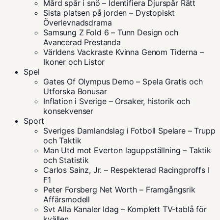
Mård spår i snö – Identifiera Djurspår Rätt
Sista platsen på jorden – Dystopiskt
Överlevnadsdrama
Samsung Z Fold 6 – Tunn Design och
Avancerad Prestanda
Världens Vackraste Kvinna Genom Tiderna –
Ikoner och Listor
Spel
Gates Of Olympus Demo – Spela Gratis och
Utforska Bonusar
Inflation i Sverige – Orsaker, historik och
konsekvenser
Sport
Sveriges Damlandslag i Fotboll Spelare – Trupp
och Taktik
Man Utd mot Everton laguppställning – Taktik
och Statistik
Carlos Sainz, Jr. – Respekterad Racingproffs I
F1
Peter Forsberg Net Worth – Framgångsrik
Affärsmodell
Svt Alla Kanaler Idag – Komplett TV-tablå för
kvällen