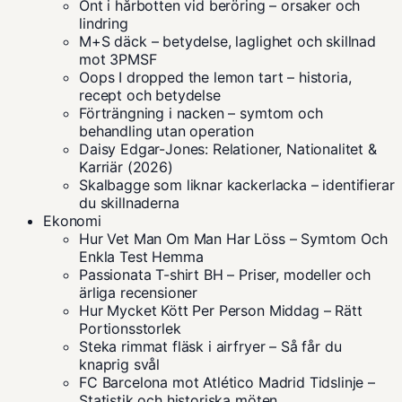
Ont i hårbotten vid beröring – orsaker och
lindring
M+S däck – betydelse, laglighet och skillnad
mot 3PMSF
Oops I dropped the lemon tart – historia,
recept och betydelse
Förträngning i nacken – symtom och
behandling utan operation
Daisy Edgar-Jones: Relationer, Nationalitet &
Karriär (2026)
Skalbagge som liknar kackerlacka – identifierar
du skillnaderna
Ekonomi
Hur Vet Man Om Man Har Löss – Symtom Och
Enkla Test Hemma
Passionata T-shirt BH – Priser, modeller och
ärliga recensioner
Hur Mycket Kött Per Person Middag – Rätt
Portionsstorlek
Steka rimmat fläsk i airfryer – Så får du
knaprig svål
FC Barcelona mot Atlético Madrid Tidslinje –
Statistik och historiska möten