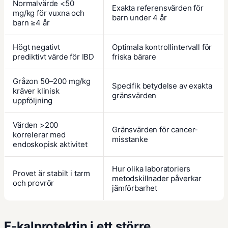
Normalvärde <50
Exakta referensvärden för
mg/kg för vuxna och
barn under 4 år
barn ≥4 år
Högt negativt
Optimala kontrollintervall för
prediktivt värde för IBD
friska bärare
Gråzon 50–200 mg/kg
Specifik betydelse av exakta
kräver klinisk
gränsvärden
uppföljning
Värden >200
Gränsvärden för cancer-
korrelerar med
misstanke
endoskopisk aktivitet
Hur olika laboratoriers
Provet är stabilt i tarm
metodskillnader påverkar
och provrör
jämförbarhet
F-kalprotektin i ett större