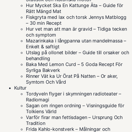
Hur Mycket Ska En Kattunge Äta – Guide för
Rätt Mängd Mat
Fiskgryta med lax och torsk Jennys Matblogg
– 30 min Recept
Hur vet man att man är gravid – Tidiga tecken
och symptom
Mazarinkaka i långpanna utan mandelmassa –
Enkelt & saftigt
Utslag på ollonet bilder – Guide till orsaker och
behandling
Baka Med Lemon Curd – 5 Goda Recept För
Syrliga Bakverk
Rinner Vät ka Ur Örat På Natten – Or aker,
Symtom Och Vård
Kultur
Tordyveln flyger i skymningen radioteater –
Radiomagi
Sagan om ringen ordning – Visningsguide för
Tolkiens Värld
Varför firar man fettisdagen – Ursprung Och
Tradition
Frida Kahlo-konstverk – Målningar och