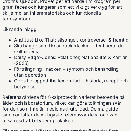
Crohns sjukdom. Provet ger ett värde i mikrogram per
gram feces och fungerar som ett viktigt verktyg för att
skilja mellan inflammatoriska och funktionella
tarmsymtom.
Liknande inlägg
And Just Like That: säsonger, kontroverser & framtid
Skalbagge som liknar kackerlacka – identifierar du
skillnaderna
Daisy Edgar-Jones: Relationer, Nationalitet & Karriär
(2026)
Förträngning i nacken – symtom och behandling
utan operation
Oops I dropped the lemon tart – historia, recept och
betydelse
Referensvärdena för f-kalprotektin varierar beroende på
ålder och laboratorium, vilket kan göra tolkningen svår
för den som inte är medicinskt utbildad. Denna guide
sammanfattar de viktigaste referensvärdena och vad
olika resultat betyder i praktiken.
För den som vill förstå sitt provresultat finns det flera