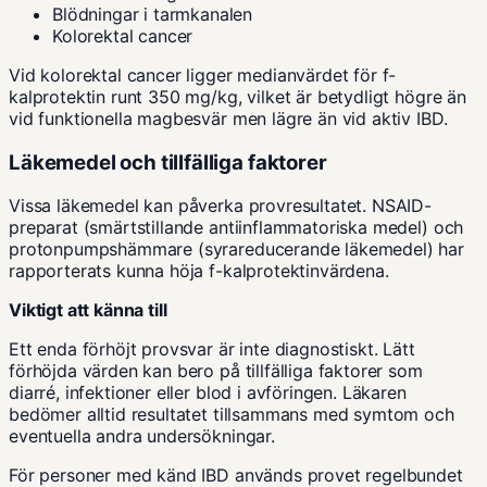
Blödningar i tarmkanalen
Kolorektal cancer
Vid kolorektal cancer ligger medianvärdet för f-
kalprotektin runt 350 mg/kg, vilket är betydligt högre än
vid funktionella magbesvär men lägre än vid aktiv IBD.
Läkemedel och tillfälliga faktorer
Vissa läkemedel kan påverka provresultatet. NSAID-
preparat (smärtstillande antiinflammatoriska medel) och
protonpumpshämmare (syrareducerande läkemedel) har
rapporterats kunna höja f-kalprotektinvärdena.
Viktigt att känna till
Ett enda förhöjt provsvar är inte diagnostiskt. Lätt
förhöjda värden kan bero på tillfälliga faktorer som
diarré, infektioner eller blod i avföringen. Läkaren
bedömer alltid resultatet tillsammans med symtom och
eventuella andra undersökningar.
För personer med känd IBD används provet regelbundet