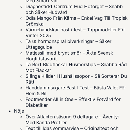
Med Smart Val
Diagnostiskt Centrum Hud Hötorget – Snabb
och Säker Hudvård
Odla Mango Från Kärna – Enkel Väg Till Tropisk
Grönska
Värmehandskar bäst i test – Toppmodeller För
Vinter 2025
Ta ut hormonspiral biverkningar – Säker
Uttagsguide
Matjessill med brynt smör – Äkta Svensk
Högtidsfavorit
Ta Bort Blodfläckar Husmorstips – Snabba Råd
Mot Fläckar
Slänga Kläder I Hushållssopor – Så Sorterar Du
Rätt
Handdammsugare Bäst I Test – Bästa Valet För
Hem & Bil
Footmender All in One – Effektiv Fotvård för
Diabetiker
Nöje
Över Atlanten säsong 9 deltagare – Äventyr
Med Kända Profiler
Text till Idas sommarvisa – Originaltext och