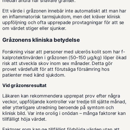
medan andra har snävare gränser.
Ett värde i gråzonen innebär inte automatiskt att man har
en inflammatorisk tarmsjukdom, men det kräver klinisk
uppföljning och ofta upprepade provtagningar för att se
om värdet stiger eller sjunker.
Gråzonens kliniska betydelse
Forskning visar att personer med ulcerös kolit som har f-
kalprotektinvärden i gråzonen (50–150 µg/kg) löper ökad
risk att utveckla skov inom sex månader. Detta gör
provet värdefullt för att förutsäga försämring hos
patienter med känd sjukdom.
Vid gråzonsresultat
Läkaren kan rekommendera upprepat prov efter några
veckor, uppföljande kontroller var tredje till sjätte månad,
eller ytterligare utredning beroende på symtom och
klinisk bild. Var inte orolig i onödan – många faktorer kan
tillfälligt höja värdet.
Faktorer som kan ge tillfälligt förhöjda värden utan att