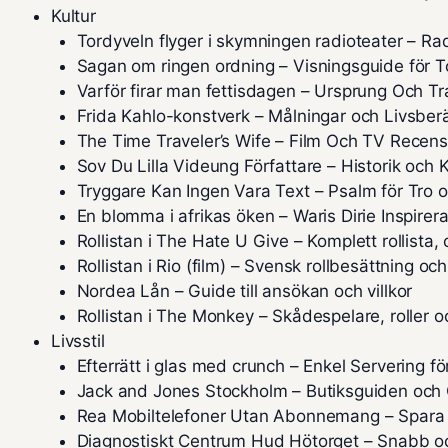
Kultur
Tordyveln flyger i skymningen radioteater – Ra
Sagan om ringen ordning – Visningsguide för T
Varför firar man fettisdagen – Ursprung Och Tr
Frida Kahlo-konstverk – Målningar och Livsberä
The Time Traveler’s Wife – Film Och TV Recens
Sov Du Lilla Videung Författare – Historik och K
Tryggare Kan Ingen Vara Text – Psalm för Tro 
En blomma i afrikas öken – Waris Dirie Inspirera
Rollistan i The Hate U Give – Komplett rollista,
Rollistan i Rio (film) – Svensk rollbesättning och
Nordea Lån – Guide till ansökan och villkor
Rollistan i The Monkey – Skådespelare, roller o
Livsstil
Efterrätt i glas med crunch – Enkel Servering f
Jack and Jones Stockholm – Butiksguiden och 
Rea Mobiltelefoner Utan Abonnemang – Spara
Diagnostiskt Centrum Hud Hötorget – Snabb 