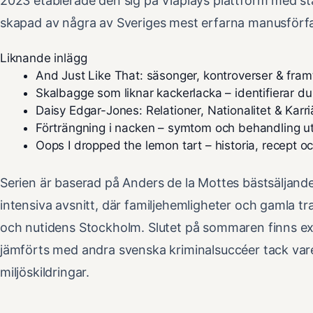
2023 etablerade den sig på Viaplays plattform med star
skapad av några av Sveriges mest erfarna manusförfa
Liknande inlägg
And Just Like That: säsonger, kontroverser & fram
Skalbagge som liknar kackerlacka – identifierar du
Daisy Edgar-Jones: Relationer, Nationalitet & Karri
Förträngning i nacken – symtom och behandling u
Oops I dropped the lemon tart – historia, recept o
Serien är baserad på Anders de la Mottes bästsäljand
intensiva avsnitt, där familjehemligheter och gamla t
och nutidens Stockholm. Slutet på sommaren finns exk
jämförts med andra svenska kriminalsuccéer tack vare
miljöskildringar.