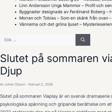
Linn Andersson Unga Mammor – Profil och sen
Byggnader designade av Ferdinand Boberg – H
Morran och Tobias – Som en skänk från ovan –
Vännerna och det gröna ljuset – Mysterieserie
Sök
efter:
Slutet på sommaren vi
Djup
Av Johan Olsson · februari 2, 2026
Slutet på sommaren Viaplay är en svensk dramaserie s
psykologiska spänning och gripande berättelse om et