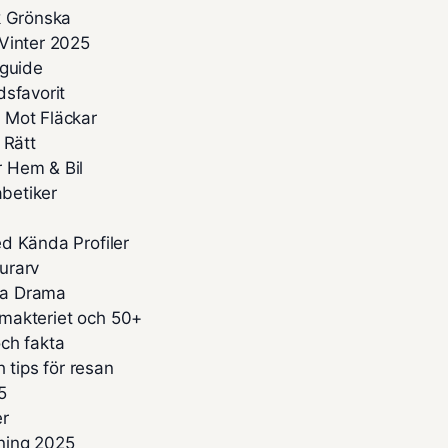
k Grönska
Vinter 2025
sguide
dsfavorit
 Mot Fläckar
 Rätt
 Hem & Bil
abetiker
d Kända Profiler
turarv
kta Drama
limakteriet och 50+
ch fakta
 tips för resan
5
er
kning 2025