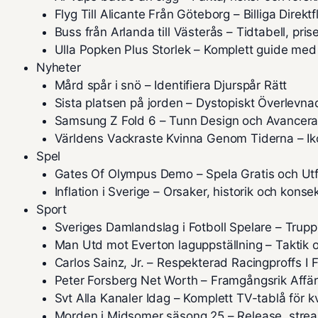
Flyg Till Alicante Från Göteborg – Billiga Direkt
Buss från Arlanda till Västerås – Tidtabell, pri
Ulla Popken Plus Storlek – Komplett guide med
Nyheter
Mård spår i snö – Identifiera Djurspår Rätt
Sista platsen på jorden – Dystopiskt Överlevn
Samsung Z Fold 6 – Tunn Design och Avancer
Världens Vackraste Kvinna Genom Tiderna – Iko
Spel
Gates Of Olympus Demo – Spela Gratis och Ut
Inflation i Sverige – Orsaker, historik och kons
Sport
Sveriges Damlandslag i Fotboll Spelare – Trupp
Man Utd mot Everton laguppställning – Taktik o
Carlos Sainz, Jr. – Respekterad Racingproffs I 
Peter Forsberg Net Worth – Framgångsrik Affä
Svt Alla Kanaler Idag – Komplett TV-tablå för k
Morden i Midsomer säsong 25 – Release, strea