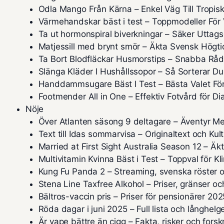
Odla Mango Från Kärna – Enkel Väg Till Tropis
Värmehandskar bäst i test – Toppmodeller För 
Ta ut hormonspiral biverkningar – Säker Uttag
Matjessill med brynt smör – Äkta Svensk Högti
Ta Bort Blodfläckar Husmorstips – Snabba Råd
Slänga Kläder I Hushållssopor – Så Sorterar Du
Handdammsugare Bäst I Test – Bästa Valet För
Footmender All in One – Effektiv Fotvård för Di
Nöje
Över Atlanten säsong 9 deltagare – Äventyr Me
Text till Idas sommarvisa – Originaltext och Kul
Married at First Sight Australia Season 12 – Ä
Multivitamin Kvinna Bäst i Test – Toppval för K
Kung Fu Panda 2 – Streaming, svenska röster o
Stena Line Taxfree Alkohol – Priser, gränser och
Bältros-vaccin pris – Priser för pensionärer 202
Röda dagar i juni 2025 – Full lista och långhelg
Är vape bättre än cigg – Fakta, risker och fors