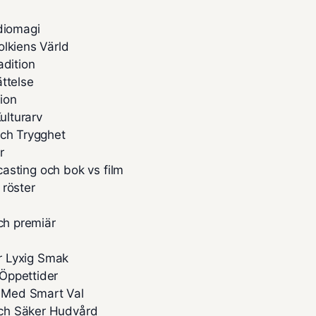
diomagi
olkiens Värld
adition
ttelse
ion
ulturarv
och Trygghet
r
 casting och bok vs film
 röster
ch premiär
ör Lyxig Smak
Öppettider
 Med Smart Val
och Säker Hudvård