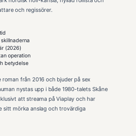
k nordisk noir-känsla, hyllad rollista och
ttare och regissörer.
tid
 skillnaderna
är (2026)
tan operation
ch betydelse
e roman från 2016 och bjuder på sex
rauman nystas upp i både 1980-talets Skåne
lusivt att streama på Viaplay och har
 sitt mörka anslag och trovärdiga