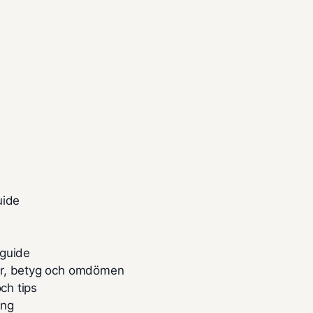
uide
 guide
or, betyg och omdömen
ch tips
ing