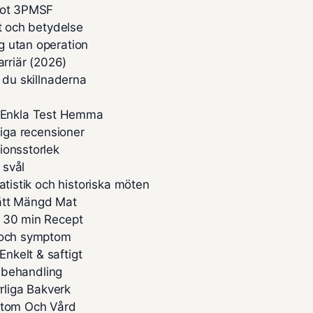
 mot 3PMSF
pt och betydelse
g utan operation
arriär (2026)
 du skillnaderna
 Enkla Test Hemma
liga recensioner
ionsstorlek
 svål
atistik och historiska möten
Rätt Mängd Mat
– 30 min Recept
n och symptom
nkelt & saftigt
h behandling
liga Bakverk
ymtom Och Vård