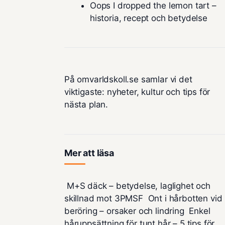
Oops I dropped the lemon tart –
historia, recept och betydelse
På omvarldskoll.se samlar vi det
viktigaste: nyheter, kultur och tips för
nästa plan.
Mer att läsa
M+S däck – betydelse, laglighet och
skillnad mot 3PMSF
Ont i hårbotten vid
beröring – orsaker och lindring
Enkel
håruppsättning för tunt hår – 5 tips för