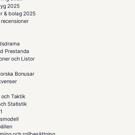
flyg 2025
ser & bolag 2025
 recensioner
adsdrama
ad Prestanda
ner och Listor
forska Bonusar
ekvenser
 och Taktik
ch Statistik
F1
rsmodell
vällen
ming och rollbesättning