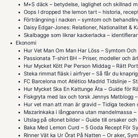
M+S däck – betydelse, laglighet och skillnad
Oops I dropped the lemon tart – historia, rece
Förträngning i nacken – symtom och behandlin
Daisy Edgar-Jones: Relationer, Nationalitet & K
Skalbagge som liknar kackerlacka – identifierar
Ekonomi
Hur Vet Man Om Man Har Löss – Symtom Och
Passionata T-shirt BH – Priser, modeller och är
Hur Mycket Kött Per Person Middag – Rätt Port
Steka rimmat fläsk i airfryer – Så får du knaprig
FC Barcelona mot Atlético Madrid Tidslinje – St
Hur Mycket Ska En Kattunge Äta – Guide för 
Fiskgryta med lax och torsk Jennys Matblogg 
Hur vet man att man är gravid – Tidiga tecke
Mazarinkaka i långpanna utan mandelmassa – E
Utslag på ollonet bilder – Guide till orsaker oc
Baka Med Lemon Curd – 5 Goda Recept För Syr
Rinner Vät ka Ur Örat På Natten – Or aker, S