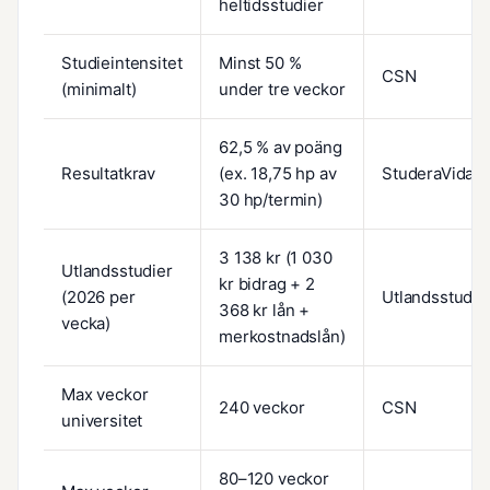
heltidsstudier
Studieintensitet
Minst 50 %
CSN
(minimalt)
under tre veckor
62,5 % av poäng
Resultatkrav
(ex. 18,75 hp av
StuderaVidare
30 hp/termin)
3 138 kr (1 030
Utlandsstudier
kr bidrag + 2
(2026 per
Utlandsstudie
368 kr lån +
vecka)
merkostnadslån)
Max veckor
240 veckor
CSN
universitet
80–120 veckor