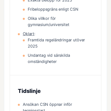
Exakta belopp för 2025
Fribeloppsgräns enligt CSN
Olika villkor för
gymnasium/universitet
Oklart
:
Framtida regeländringar utöver
2025
Undantag vid särskilda
omständigheter
Tidslinje
Ansökan CSN öppnar inför
terminsstart