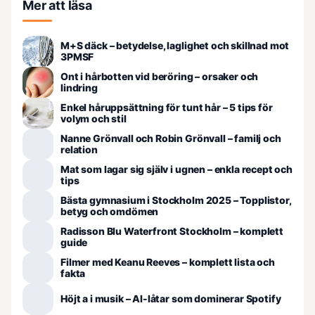
Mer att läsa
M+S däck – betydelse, laglighet och skillnad mot
3PMSF
Ont i hårbotten vid beröring – orsaker och
lindring
Enkel håruppsättning för tunt hår – 5 tips för
volym och stil
Nanne Grönvall och Robin Grönvall – familj och
relation
Mat som lagar sig själv i ugnen – enkla recept och
tips
Bästa gymnasium i Stockholm 2025 – Topplistor,
betyg och omdömen
Radisson Blu Waterfront Stockholm – komplett
guide
Filmer med Keanu Reeves – komplett lista och
fakta
Höjt a i musik – AI-låtar som dominerar Spotify