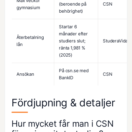
Max veckor
(beroende på
CSN
gymnasium
behörighet)
Startar 6
månader efter
Återbetalning
studiers slut;
StuderaVidare
lån
ränta 1,981 %
(2025)
På csn.se med
Ansökan
CSN
BankID
Fördjupning & detaljer
Hur mycket får man i CSN