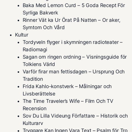
Baka Med Lemon Curd – 5 Goda Recept För
Syrliga Bakverk
Rinner Vät ka Ur Örat På Natten – Or aker,
Symtom Och Vård
Kultur
Tordyveln flyger i skymningen radioteater –
Radiomagi
Sagan om ringen ordning – Visningsguide för
Tolkiens Värld
Varför firar man fettisdagen – Ursprung Och
Tradition
Frida Kahlo-konstverk – Målningar och
Livsberättelse
The Time Traveler’s Wife – Film Och TV
Recension
Sov Du Lilla Videung Författare – Historik och
Kulturarv
Tryggare Kan Ingen Vara Text – Psalm för Tro