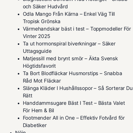
och Säker Hudvård
Odla Mango Från Kärna – Enkel Väg Till
Tropisk Grönska
Värmehandskar bäst i test – Toppmodeller För
Vinter 2025
Ta ut hormonspiral biverkningar – Säker
Uttagsguide
Matjessill med brynt smör – Äkta Svensk
Högtidsfavorit
Ta Bort Blodfläckar Husmorstips – Snabba
Råd Mot Fläckar
Slänga Kläder I Hushållssopor – Så Sorterar Du
Rätt
Handdammsugare Bäst I Test – Bästa Valet
För Hem & Bil
Footmender All in One – Effektiv Fotvård för
Diabetiker
Nöje