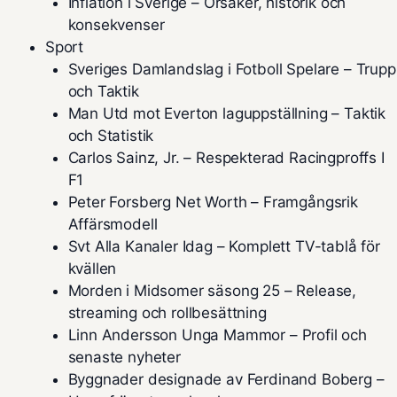
Inflation i Sverige – Orsaker, historik och
konsekvenser
Sport
Sveriges Damlandslag i Fotboll Spelare – Trupp
och Taktik
Man Utd mot Everton laguppställning – Taktik
och Statistik
Carlos Sainz, Jr. – Respekterad Racingproffs I
F1
Peter Forsberg Net Worth – Framgångsrik
Affärsmodell
Svt Alla Kanaler Idag – Komplett TV-tablå för
kvällen
Morden i Midsomer säsong 25 – Release,
streaming och rollbesättning
Linn Andersson Unga Mammor – Profil och
senaste nyheter
Byggnader designade av Ferdinand Boberg –