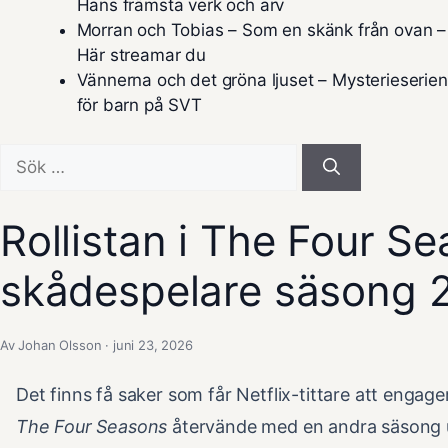
Hans främsta verk och arv
Morran och Tobias – Som en skänk från ovan –
Här streamar du
Vännerna och det gröna ljuset – Mysterieserien
för barn på SVT
Sök
efter:
Rollistan i The Four S
skådespelare säsong 
Av Johan Olsson · juni 23, 2026
Det finns få saker som får Netflix-tittare att engage
The Four Seasons
återvände med en andra säsong ut