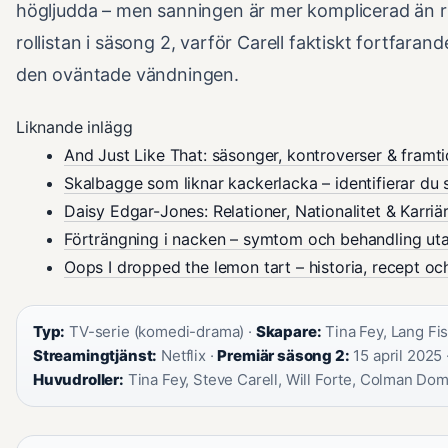
högljudda – men sanningen är mer komplicerad än ru
rollistan i säsong 2, varför Carell faktiskt fortfaran
den oväntade vändningen.
Liknande inlägg
And Just Like That: säsonger, kontroverser & framti
Skalbagge som liknar kackerlacka – identifierar du 
Daisy Edgar-Jones: Relationer, Nationalitet & Karriä
Förträngning i nacken – symtom och behandling ut
Oops I dropped the lemon tart – historia, recept oc
Typ:
TV-serie (komedi-drama) ·
Skapare:
Tina Fey, Lang Fis
Streamingtjänst:
Netflix ·
Premiär säsong 2:
15 april 2025 
Huvudroller:
Tina Fey, Steve Carell, Will Forte, Colman Dom