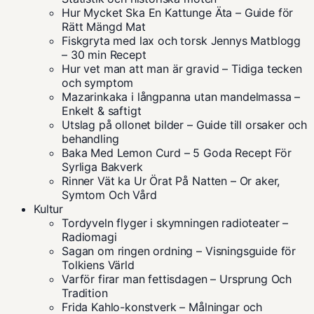
Hur Mycket Ska En Kattunge Äta – Guide för
Rätt Mängd Mat
Fiskgryta med lax och torsk Jennys Matblogg
– 30 min Recept
Hur vet man att man är gravid – Tidiga tecken
och symptom
Mazarinkaka i långpanna utan mandelmassa –
Enkelt & saftigt
Utslag på ollonet bilder – Guide till orsaker och
behandling
Baka Med Lemon Curd – 5 Goda Recept För
Syrliga Bakverk
Rinner Vät ka Ur Örat På Natten – Or aker,
Symtom Och Vård
Kultur
Tordyveln flyger i skymningen radioteater –
Radiomagi
Sagan om ringen ordning – Visningsguide för
Tolkiens Värld
Varför firar man fettisdagen – Ursprung Och
Tradition
Frida Kahlo-konstverk – Målningar och