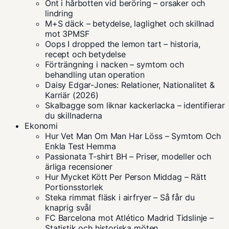
Ont i hårbotten vid beröring – orsaker och
lindring
M+S däck – betydelse, laglighet och skillnad
mot 3PMSF
Oops I dropped the lemon tart – historia,
recept och betydelse
Förträngning i nacken – symtom och
behandling utan operation
Daisy Edgar-Jones: Relationer, Nationalitet &
Karriär (2026)
Skalbagge som liknar kackerlacka – identifierar
du skillnaderna
Ekonomi
Hur Vet Man Om Man Har Löss – Symtom Och
Enkla Test Hemma
Passionata T-shirt BH – Priser, modeller och
ärliga recensioner
Hur Mycket Kött Per Person Middag – Rätt
Portionsstorlek
Steka rimmat fläsk i airfryer – Så får du
knaprig svål
FC Barcelona mot Atlético Madrid Tidslinje –
Statistik och historiska möten