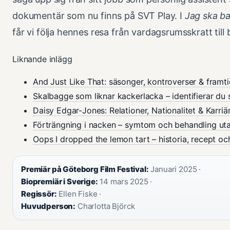
dokumentär som nu finns på SVT Play. I
Jag ska bar
får vi följa hennes resa från vardagsrumsskratt till
Liknande inlägg
And Just Like That: säsonger, kontroverser & framt
Skalbagge som liknar kackerlacka – identifierar du 
Daisy Edgar-Jones: Relationer, Nationalitet & Karriä
Förträngning i nacken – symtom och behandling ut
Oops I dropped the lemon tart – historia, recept oc
Premiär på Göteborg Film Festival:
Januari 2025 ·
Biopremiär i Sverige:
14 mars 2025 ·
Regissör:
Ellen Fiske ·
Huvudperson:
Charlotta Björck