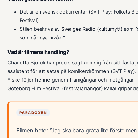
Det är en svensk dokumentär (SVT Play; Folkets Bi
Festival).
Stilen beskrivs av
Sveriges Radio (kulturnytt)
som ”d
som når nya nivåer”.
Vad är filmens handling?
Charlotta Björck har precis sagt upp sig från sitt fasta
assistent för att satsa på komikerdrömmen (SVT Play).
Fiske följer henne genom framgångar och motgångar – 
Göteborg Film Festival (festivalarrangör) kallar gripand
PARADOXEN
Filmen heter ”Jag ska bara gråta lite först” men