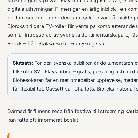
streama gratis på SVT Play från 10 augusti 2025, eller 
digitala uthyrningar. Filmen ger en ärlig inblick i en ko
bortom scenen – men den som söker svar på exakt spelt
Björcks tidigare TV-roller får vänta på kompletterande 
som är intresserad av svenska dokumentärskapare, l
Renck – från Stakka Bo till Emmy-regissör
.
Slutsats:
För den svenska publiken är dokumentären e
tillskott i SVT Plays utbud – gratis, personlig och med e
Biobesökaren får en mer omedelbar upplevelse, medan
får flexibilitet. Oavsett val: Charlotta Björcks historia f
Därmed är filmens resa från festival till streaming kartl
kan fatta ett informerat beslut.