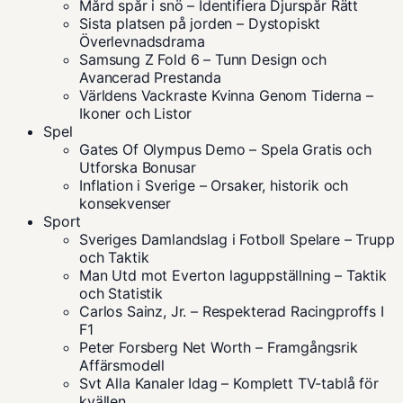
Mård spår i snö – Identifiera Djurspår Rätt
Sista platsen på jorden – Dystopiskt
Överlevnadsdrama
Samsung Z Fold 6 – Tunn Design och
Avancerad Prestanda
Världens Vackraste Kvinna Genom Tiderna –
Ikoner och Listor
Spel
Gates Of Olympus Demo – Spela Gratis och
Utforska Bonusar
Inflation i Sverige – Orsaker, historik och
konsekvenser
Sport
Sveriges Damlandslag i Fotboll Spelare – Trupp
och Taktik
Man Utd mot Everton laguppställning – Taktik
och Statistik
Carlos Sainz, Jr. – Respekterad Racingproffs I
F1
Peter Forsberg Net Worth – Framgångsrik
Affärsmodell
Svt Alla Kanaler Idag – Komplett TV-tablå för
kvällen