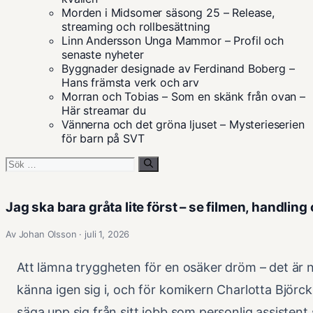
Morden i Midsomer säsong 25 – Release,
streaming och rollbesättning
Linn Andersson Unga Mammor – Profil och
senaste nyheter
Byggnader designade av Ferdinand Boberg –
Hans främsta verk och arv
Morran och Tobias – Som en skänk från ovan –
Här streamar du
Vännerna och det gröna ljuset – Mysterieserien
för barn på SVT
Sök
efter:
Jag ska bara gråta lite först – se filmen, handlin
Av Johan Olsson · juli 1, 2026
Att lämna tryggheten för en osäker dröm – det är
känna igen sig i, och för komikern Charlotta Björck 
säga upp sig från sitt jobb som personlig assistent