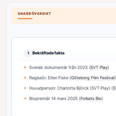
SNABBÖVERSIKT
Bekräftade fakta
1
Svensk dokumentär från 2025 (
SVT Play
)
Regissör: Ellen Fiske (
Göteborg Film Festival
)
Huvudperson: Charlotta Björck (SVT Play) (
S
Biopremiär 14 mars 2025 (
Folkets Bio
)