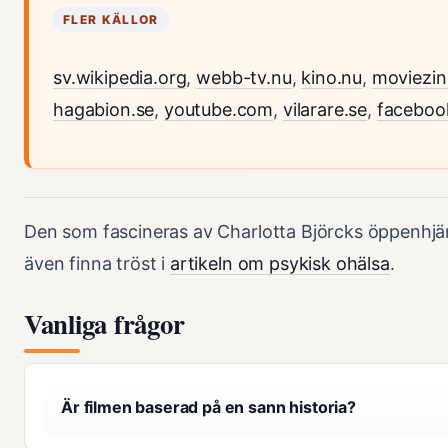
FLER KÄLLOR
sv.wikipedia.org
,
webb-tv.nu
,
kino.nu
,
moviezin
hagabion.se
,
youtube.com
,
vilarare.se
,
faceboo
Den som fascineras av Charlotta Björcks öppenhjär
även finna tröst i
artikeln om psykisk ohälsa
.
Vanliga frågor
Är filmen baserad på en sann historia?