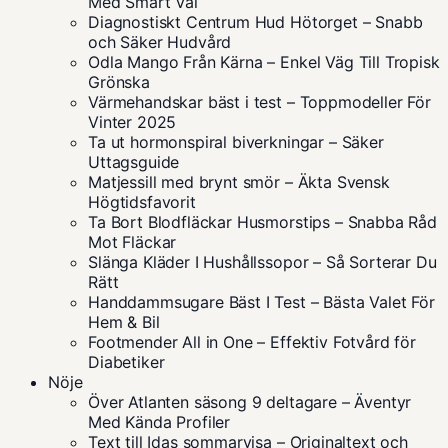
Med Smart Val
Diagnostiskt Centrum Hud Hötorget – Snabb
och Säker Hudvård
Odla Mango Från Kärna – Enkel Väg Till Tropisk
Grönska
Värmehandskar bäst i test – Toppmodeller För
Vinter 2025
Ta ut hormonspiral biverkningar – Säker
Uttagsguide
Matjessill med brynt smör – Äkta Svensk
Högtidsfavorit
Ta Bort Blodfläckar Husmorstips – Snabba Råd
Mot Fläckar
Slänga Kläder I Hushållssopor – Så Sorterar Du
Rätt
Handdammsugare Bäst I Test – Bästa Valet För
Hem & Bil
Footmender All in One – Effektiv Fotvård för
Diabetiker
Nöje
Över Atlanten säsong 9 deltagare – Äventyr
Med Kända Profiler
Text till Idas sommarvisa – Originaltext och