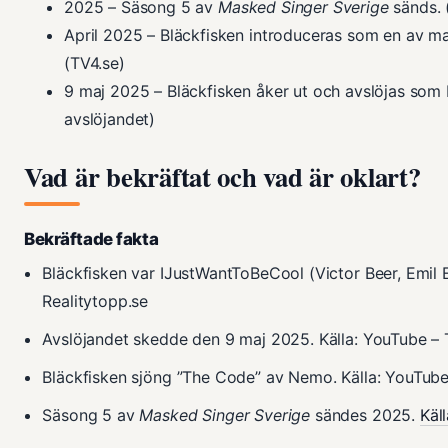
2025
– Säsong 5 av
Masked Singer Sverige
sänds. 
April 2025
– Bläckfisken introduceras som en av mas
(TV4.se)
9 maj 2025
– Bläckfisken åker ut och avslöjas som
avslöjandet)
Vad är bekräftat och vad är oklart?
Bekräftade fakta
Bläckfisken var IJustWantToBeCool (Victor Beer, Emil 
Realitytopp.se
Avslöjandet skedde den 9 maj 2025. Källa: YouTube –
Bläckfisken sjöng ”The Code” av Nemo. Källa: YouTub
Säsong 5 av
Masked Singer Sverige
sändes 2025.
Käl