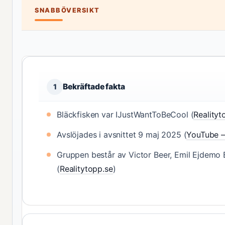
SNABBÖVERSIKT
Bekräftade fakta
1
Bläckfisken var IJustWantToBeCool (
Realityt
Avslöjades i avsnittet 9 maj 2025 (
YouTube –
Gruppen består av Victor Beer, Emil Ejdemo
(
Realitytopp.se
)