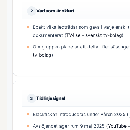
Vad som är oklart
2
Exakt vilka ledtrådar som gavs i varje enskilt 
dokumenterat (
TV4.se – svenskt tv-bolag
)
Om gruppen planerar att delta i fler säsonger 
tv-bolag
)
Tidlinjesignal
3
Bläckfisken introduceras under våren 2025 (
Avslöjandet äger rum 9 maj 2025 (
YouTube –