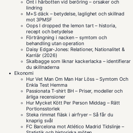
Ont i hårbotten vid beröring – orsaker och
lindring
M+S däck – betydelse, laglighet och skillnad
mot 3PMSF
Oops I dropped the lemon tart – historia,
recept och betydelse
Förträngning i nacken – symtom och
behandling utan operation
Daisy Edgar-Jones: Relationer, Nationalitet &
Karriär (2026)
Skalbagge som liknar kackerlacka – identifierar
du skillnaderna
Ekonomi
Hur Vet Man Om Man Har Löss – Symtom Och
Enkla Test Hemma
Passionata T-shirt BH – Priser, modeller och
ärliga recensioner
Hur Mycket Kött Per Person Middag – Rätt
Portionsstorlek
Steka rimmat fläsk i airfryer – Så får du
knaprig svål
FC Barcelona mot Atlético Madrid Tidslinje –
Statistik och historiska möten