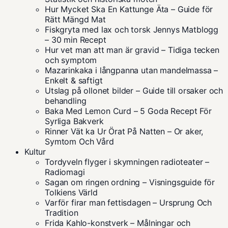
Hur Mycket Ska En Kattunge Äta – Guide för
Rätt Mängd Mat
Fiskgryta med lax och torsk Jennys Matblogg
– 30 min Recept
Hur vet man att man är gravid – Tidiga tecken
och symptom
Mazarinkaka i långpanna utan mandelmassa –
Enkelt & saftigt
Utslag på ollonet bilder – Guide till orsaker och
behandling
Baka Med Lemon Curd – 5 Goda Recept För
Syrliga Bakverk
Rinner Vät ka Ur Örat På Natten – Or aker,
Symtom Och Vård
Kultur
Tordyveln flyger i skymningen radioteater –
Radiomagi
Sagan om ringen ordning – Visningsguide för
Tolkiens Värld
Varför firar man fettisdagen – Ursprung Och
Tradition
Frida Kahlo-konstverk – Målningar och