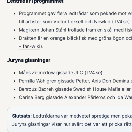
Ledtrådar i programmet
Programmet gav flera ledtrådar som pekade mot en
till artister som Victor Leksell och Newkid (TV4.se).
Magikern Johan Ståhl trollade fram en skål med fisk
Dräkten är en orange bläckfisk med gröna ögon och 
– fan-wiki
).
Juryns gissningar
Måns Zelmerlöw gissade JLC (TV4.se).
Pernilla Wahlgren gissade Petter, Anis Don Demina 
Behrouz Badreh gissade Swedish House Mafia eller 
Carina Berg gissade Alexander Pärleros och Ida War
Slutsats:
Ledtrådarna var medvetet spretiga men peka
Juryns gissningar visar hur svårt det var att pricka rä