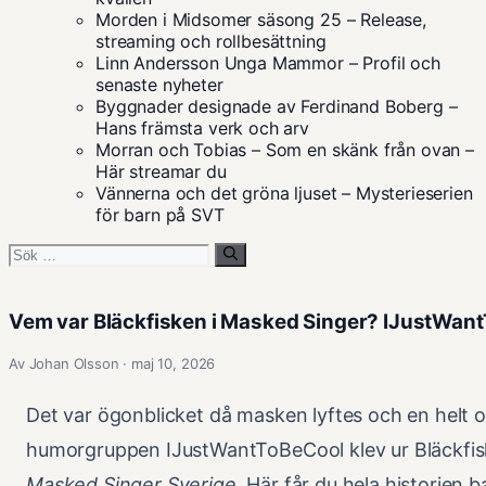
Morden i Midsomer säsong 25 – Release,
streaming och rollbesättning
Linn Andersson Unga Mammor – Profil och
senaste nyheter
Byggnader designade av Ferdinand Boberg –
Hans främsta verk och arv
Morran och Tobias – Som en skänk från ovan –
Här streamar du
Vännerna och det gröna ljuset – Mysterieserien
för barn på SVT
Sök
efter:
Vem var Bläckfisken i Masked Singer? IJustWan
Av Johan Olsson · maj 10, 2026
Det var ögonblicket då masken lyftes och en helt 
humorgruppen IJustWantToBeCool klev ur Bläckfisk
Masked Singer Sverige
. Här får du hela historien