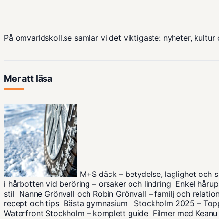
På omvarldskoll.se samlar vi det viktigaste: nyheter, kultur 
Mer att läsa
M+S däck – betydelse, laglighet och 
i hårbotten vid beröring – orsaker och lindring
Enkel hårupp
stil
Nanne Grönvall och Robin Grönvall – familj och relatio
recept och tips
Bästa gymnasium i Stockholm 2025 – Top
Waterfront Stockholm – komplett guide
Filmer med Keanu 