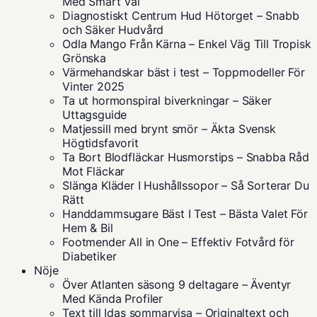
Med Smart Val
Diagnostiskt Centrum Hud Hötorget – Snabb
och Säker Hudvård
Odla Mango Från Kärna – Enkel Väg Till Tropisk
Grönska
Värmehandskar bäst i test – Toppmodeller För
Vinter 2025
Ta ut hormonspiral biverkningar – Säker
Uttagsguide
Matjessill med brynt smör – Äkta Svensk
Högtidsfavorit
Ta Bort Blodfläckar Husmorstips – Snabba Råd
Mot Fläckar
Slänga Kläder I Hushållssopor – Så Sorterar Du
Rätt
Handdammsugare Bäst I Test – Bästa Valet För
Hem & Bil
Footmender All in One – Effektiv Fotvård för
Diabetiker
Nöje
Över Atlanten säsong 9 deltagare – Äventyr
Med Kända Profiler
Text till Idas sommarvisa – Originaltext och