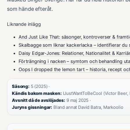
som hände efteråt.
Liknande inlägg
And Just Like That: säsonger, kontroverser & framt
Skalbagge som liknar kackerlacka – identifierar du 
Daisy Edgar-Jones: Relationer, Nationalitet & Karriä
Förträngning i nacken – symtom och behandling ut
Oops I dropped the lemon tart – historia, recept oc
Säsong:
5 (2025) ·
Kändis bakom masken:
IJustWantToBeCool (Victor Beer, 
Avsnitt då de avslöjades:
9 maj 2025 ·
Juryns gissningar:
Bland annat David Batra, Markoolio