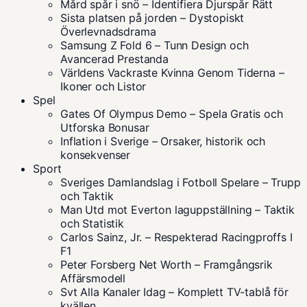
Mård spår i snö – Identifiera Djurspår Rätt
Sista platsen på jorden – Dystopiskt
Överlevnadsdrama
Samsung Z Fold 6 – Tunn Design och
Avancerad Prestanda
Världens Vackraste Kvinna Genom Tiderna –
Ikoner och Listor
Spel
Gates Of Olympus Demo – Spela Gratis och
Utforska Bonusar
Inflation i Sverige – Orsaker, historik och
konsekvenser
Sport
Sveriges Damlandslag i Fotboll Spelare – Trupp
och Taktik
Man Utd mot Everton laguppställning – Taktik
och Statistik
Carlos Sainz, Jr. – Respekterad Racingproffs I
F1
Peter Forsberg Net Worth – Framgångsrik
Affärsmodell
Svt Alla Kanaler Idag – Komplett TV-tablå för
kvällen