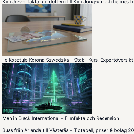
Kim Ju-ae: fakta om dottern till Kim Jong-un och hennes f
Ile Kosztuje Korona Szwedzka – Stabil Kurs, Expertöversikt
Men in Black International – Filmfakta och Recension
Buss från Arlanda till Västerås – Tidtabell, priser & bolag 2