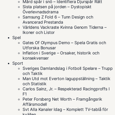
Mård spår i snö – Identifiera Djurspår Rätt
Sista platsen på jorden – Dystopiskt
Överlevnadsdrama
Samsung Z Fold 6 – Tunn Design och
Avancerad Prestanda
Världens Vackraste Kvinna Genom Tiderna –
Ikoner och Listor
Spel
Gates Of Olympus Demo – Spela Gratis och
Utforska Bonusar
Inflation i Sverige – Orsaker, historik och
konsekvenser
Sport
Sveriges Damlandslag i Fotboll Spelare – Trupp
och Taktik
Man Utd mot Everton laguppställning – Taktik
och Statistik
Carlos Sainz, Jr. – Respekterad Racingproffs I
F1
Peter Forsberg Net Worth – Framgångsrik
Affärsmodell
Svt Alla Kanaler Idag – Komplett TV-tablå för
kvällen