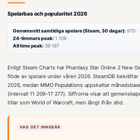
Spelarbas och popularitet 2026
Genomsnitt samtidiga spelare (Steam, 30 dagar):
970 ·
24-timmars peak:
1 109 ·
All time peak:
59 197
Enligt Steam Charts har Phantasy Star Online 2 New Gen
flöde av spelare under våren 2026. SteamDB bekräftar 9
2026, medan
MMO Populations
uppskattar månadsbasen
(intervall 11 209–17 277). Siffrorna visar att gemenska
titlar som World of Warcraft, men långt ifrån död.
VAD DET INNEBÄR