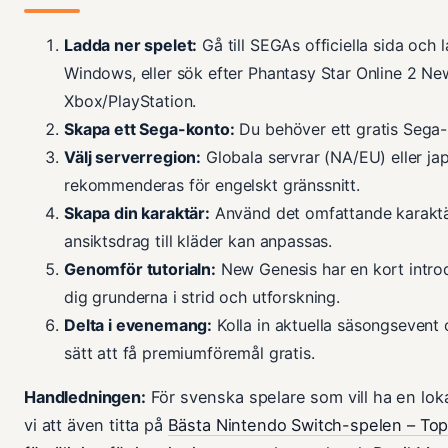
Ladda ner spelet:
Gå till SEGAs officiella sida och 
Windows, eller sök efter Phantasy Star Online 2 Ne
Xbox/PlayStation.
Skapa ett Sega-konto:
Du behöver ett gratis Sega-I
Välj serverregion:
Globala servrar (NA/EU) eller ja
rekommenderas för engelskt gränssnitt.
Skapa din karaktär:
Använd det omfattande karaktär
ansiktsdrag till kläder kan anpassas.
Genomför tutorialn:
New Genesis har en kort intro
dig grunderna i strid och utforskning.
Delta i evenemang:
Kolla in aktuella säsongsevent
sätt att få premiumföremål gratis.
Handledningen:
För svenska spelare som vill ha en lo
vi att även titta på
Bästa Nintendo Switch-spelen – Top