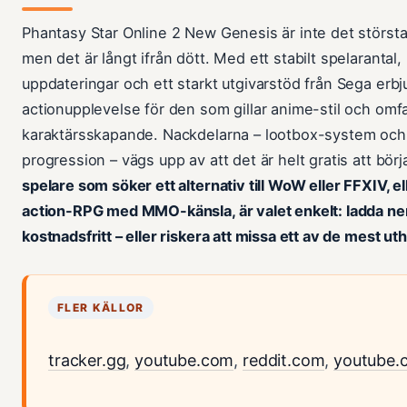
Phantasy Star Online 2 New Genesis är inte det stör
men det är långt ifrån dött. Med ett stabilt spelarantal
uppdateringar och ett starkt utgivarstöd från Sega erbj
actionupplevelse för den som gillar anime-stil och omf
karaktärsskapande. Nackdelarna – lootbox-system och
progression – vägs upp av att det är helt gratis att börj
spelare som söker ett alternativ till WoW eller FFXIV, el
action-RPG med MMO-känsla, är valet enkelt: ladda ner
kostnadsfritt – eller riskera att missa ett av de mest uth
FLER KÄLLOR
tracker.gg
,
youtube.com
,
reddit.com
,
youtube.