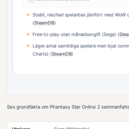
Stabil, nischad spelarbas jämfört med WoW 
(
SteamDB
)
Free-to-play utan månadsavgift (Sega) (
Ste
Lägre antal samtidiga spelare men lojal com
Charts) (
SteamDB
)
Sex grundfakta om Phantasy Star Online 2 sammanfattar