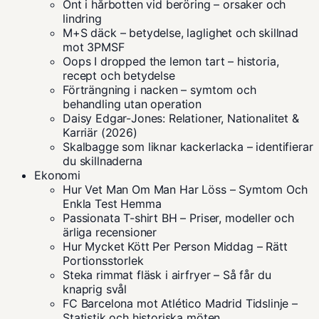
Ont i hårbotten vid beröring – orsaker och
lindring
M+S däck – betydelse, laglighet och skillnad
mot 3PMSF
Oops I dropped the lemon tart – historia,
recept och betydelse
Förträngning i nacken – symtom och
behandling utan operation
Daisy Edgar-Jones: Relationer, Nationalitet &
Karriär (2026)
Skalbagge som liknar kackerlacka – identifierar
du skillnaderna
Ekonomi
Hur Vet Man Om Man Har Löss – Symtom Och
Enkla Test Hemma
Passionata T-shirt BH – Priser, modeller och
ärliga recensioner
Hur Mycket Kött Per Person Middag – Rätt
Portionsstorlek
Steka rimmat fläsk i airfryer – Så får du
knaprig svål
FC Barcelona mot Atlético Madrid Tidslinje –
Statistik och historiska möten