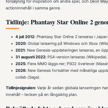
försäljning
för inspiration om andra spel, och
Devil May
actioninnehåll i samma genre.
Tidlinje: Phantasy Star Online 2 gen
4 juli 2012:
Phantasy Star Online 2 lanseras i Japan 
2020:
Global lansering på Windows och Xbox (Wiki
2021:
New Genesis-uppdateringen lanseras, en öppe
31 augusti 2022:
PS4-version lanseras (Wikipedia).
2025:
Flera MMO läggs ner; PSO2 överlever (Massi
2026:
New Genesis fortsätter med månatliga uppdat
collab (Sega).
Tidlinjesignalen:
Varje år sedan globala lanseringen har
innehåll – tecken på en långsiktig plan.