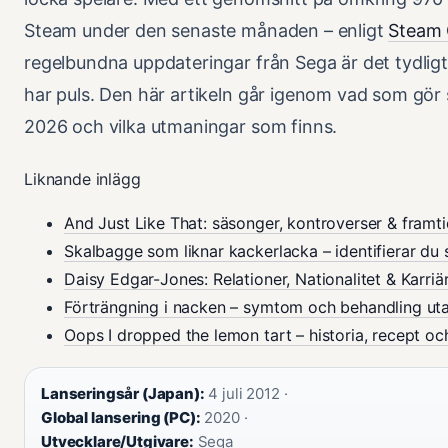
Steam under den senaste månaden – enligt
Steam 
regelbundna uppdateringar från Sega är det tydlig
har puls. Den här artikeln går igenom vad som gör s
2026 och vilka utmaningar som finns.
Liknande inlägg
And Just Like That: säsonger, kontroverser & framt
Skalbagge som liknar kackerlacka – identifierar du 
Daisy Edgar-Jones: Relationer, Nationalitet & Karriä
Förträngning i nacken – symtom och behandling ut
Oops I dropped the lemon tart – historia, recept oc
Lanseringsår (Japan):
4 juli 2012 ·
Global lansering (PC):
2020 ·
Utvecklare/Utgivare:
Sega