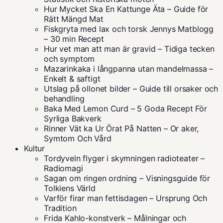
Hur Mycket Ska En Kattunge Äta – Guide för
Rätt Mängd Mat
Fiskgryta med lax och torsk Jennys Matblogg
– 30 min Recept
Hur vet man att man är gravid – Tidiga tecken
och symptom
Mazarinkaka i långpanna utan mandelmassa –
Enkelt & saftigt
Utslag på ollonet bilder – Guide till orsaker och
behandling
Baka Med Lemon Curd – 5 Goda Recept För
Syrliga Bakverk
Rinner Vät ka Ur Örat På Natten – Or aker,
Symtom Och Vård
Kultur
Tordyveln flyger i skymningen radioteater –
Radiomagi
Sagan om ringen ordning – Visningsguide för
Tolkiens Värld
Varför firar man fettisdagen – Ursprung Och
Tradition
Frida Kahlo-konstverk – Målningar och