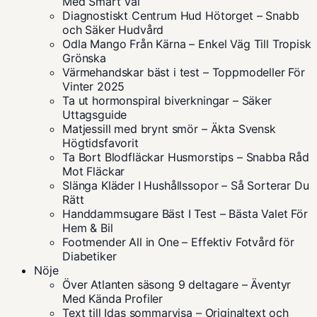
Med Smart Val
Diagnostiskt Centrum Hud Hötorget – Snabb
och Säker Hudvård
Odla Mango Från Kärna – Enkel Väg Till Tropisk
Grönska
Värmehandskar bäst i test – Toppmodeller För
Vinter 2025
Ta ut hormonspiral biverkningar – Säker
Uttagsguide
Matjessill med brynt smör – Äkta Svensk
Högtidsfavorit
Ta Bort Blodfläckar Husmorstips – Snabba Råd
Mot Fläckar
Slänga Kläder I Hushållssopor – Så Sorterar Du
Rätt
Handdammsugare Bäst I Test – Bästa Valet För
Hem & Bil
Footmender All in One – Effektiv Fotvård för
Diabetiker
Nöje
Över Atlanten säsong 9 deltagare – Äventyr
Med Kända Profiler
Text till Idas sommarvisa – Originaltext och