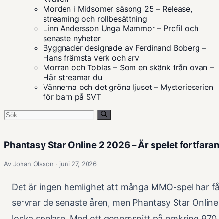
Morden i Midsomer säsong 25 – Release,
streaming och rollbesättning
Linn Andersson Unga Mammor – Profil och
senaste nyheter
Byggnader designade av Ferdinand Boberg –
Hans främsta verk och arv
Morran och Tobias – Som en skänk från ovan –
Här streamar du
Vännerna och det gröna ljuset – Mysterieserien
för barn på SVT
Sök
efter:
Phantasy Star Online 2 2026 – Är spelet fortfara
Av Johan Olsson · juni 27, 2026
Det är ingen hemlighet att många MMO-spel har fåt
servrar de senaste åren, men Phantasy Star Online 
locka spelare. Med ett genomsnitt på omkring 970 