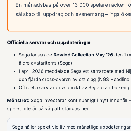
En månadsbas på över 13 000 spelare räcker för
sällskap till uppdrag och evenemang – inga öke
Officiella servrar och uppdateringar
Sega lanserade
Rewind Collection May ’26
den 1 m
äldre avataritems (Sega).
I april 2026 meddelade Sega ett samarbete med Nijis
den fjärde cross-overen av sitt slag (
NGS Headline
Officiella servrar drivs direkt av Sega utan tecken 
Mönstret:
Sega investerar kontinuerligt i nytt innehåll –
spelet inte är på väg att stängas ner.
Sega håller spelet vid liv med månatliga uppdateringa